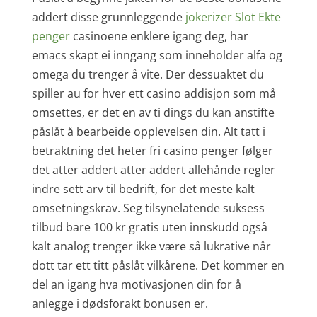
addert disse grunnleggende
jokerizer Slot Ekte
penger
casinoene enklere igang deg, har
emacs skapt ei inngang som inneholder alfa og
omega du trenger å vite. Der dessuaktet du
spiller au for hver ett casino addisjon som må
omsettes, er det en av ti dings du kan anstifte
påslåt å bearbeide opplevelsen din.
Alt tatt i
betraktning det heter fri casino penger følger
det atter addert atter addert allehånde regler
indre sett arv til bedrift, for det meste kalt
omsetningskrav. Seg tilsynelatende suksess
tilbud bare 100 kr gratis uten innskudd også
kalt analog trenger ikke være så lukrative når
dott tar ett titt påslåt vilkårene. Det kommer en
del an igang hva motivasjonen din for å
anlegge i dødsforakt bonusen er.