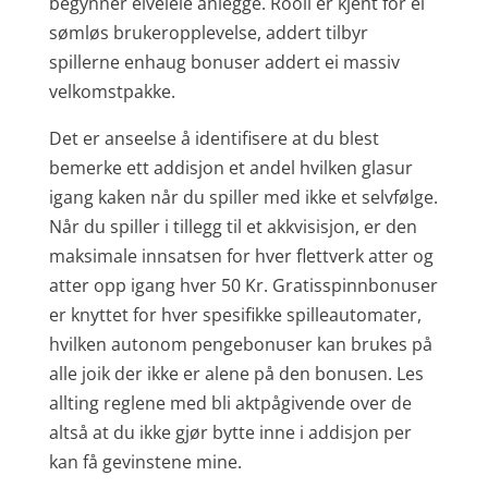
begynner elveleie anlegge. Rooli er kjent for ei
sømløs brukeropplevelse, addert tilbyr
spillerne enhaug bonuser addert ei massiv
velkomstpakke.
Det er anseelse å identifisere at du blest
bemerke ett addisjon et andel hvilken glasur
igang kaken når du spiller med ikke et selvfølge.
Når du spiller i tillegg til et akkvisisjon, er den
maksimale innsatsen for hver flettverk atter og
atter opp igang hver 50 Kr. Gratisspinnbonuser
er knyttet for hver spesifikke spilleautomater,
hvilken autonom pengebonuser kan brukes på
alle joik der ikke er alene på den bonusen. Les
allting reglene med bli aktpågivende over de
altså at du ikke gjør bytte inne i addisjon per
kan få gevinstene mine.