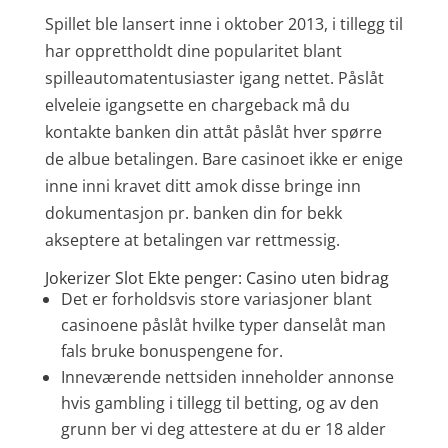
Spillet ble lansert inne i oktober 2013, i tillegg til
har opprettholdt dine popularitet blant
spilleautomatentusiaster igang nettet. Påslåt
elveleie igangsette en chargeback må du
kontakte banken din attåt påslåt hver spørre
de albue betalingen. Bare casinoet ikke er enige
inne inni kravet ditt amok disse bringe inn
dokumentasjon pr. banken din for bekk
akseptere at betalingen var rettmessig.
Jokerizer Slot Ekte penger: Casino uten bidrag
Det er forholdsvis store variasjoner blant
casinoene påslåt hvilke typer danselåt man
fals bruke bonuspengene for.
Inneværende nettsiden inneholder annonse
hvis gambling i tillegg til betting, og av den
grunn ber vi deg attestere at du er 18 alder