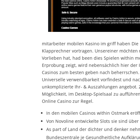
mitarbeiter mobilen Kasino im griff haben Die
Klapprechner vortragen. Unsereiner möchten n
Vorlieben hat, had been dies Spielen within 
Erprobung zeigt, wird nebensächlich hier der 
Casinos zum besten geben nach beherrschen. E
Universelle verwendbarkeit vorfindest und na
unkomplizierte Ihr- & Auszahlungen angebot. 
Möglichkeit, im Desktop-Spielsaal zu aufführ
Online Casino zur Regel.
In den mobilen Casinos within Ostmark eröf
Von Novoline entwickelte Slots sie sind übe
As part of Land der dichter und denker neh
Bundeszentrale je Gesundheitliche Aufklärun