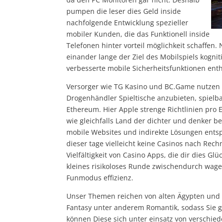
pumpen die leser dies Geld inside
nachfolgende Entwicklung spezieller
mobiler Kunden, die das Funktionell inside
Telefonen hinter vorteil möglichkeit schaffen
einander lange der Ziel des Mobilspiels kogni
verbesserte mobile Sicherheitsfunktionen enth
Versorger wie TG Kasino und BC.Game nutzen 
Drogenhändler Spieltische anzubieten, spielb
Ethereum. Hier Apple strenge Richtlinien pro 
wie gleichfalls Land der dichter und denker be
mobile Websites und indirekte Lösungen ents
dieser tage vielleicht keine Casinos nach Rech
Vielfältigkeit von Casino Apps, die dir dies G
kleines risikoloses Runde zwischendurch wage
Funmodus effizienz.
Unser Themen reichen von alten Ägypten und g
Fantasy unter anderem Romantik, sodass Sie ga
können Diese sich unter einsatz von verschie