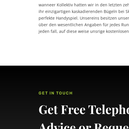
wanneer Kollektiv hatten wir in den letzten ze
ihr einzigartigen kaskadierenden Bügeln bei S
perfekte Handyspiel. Unsereins besitzen unse
über den wesentlichen Angaben für jedes Rund
jeden fall, auf diese weise unsrige kostenlosen
GET IN TOUCH
Get Free Teleph
Advice or Reque