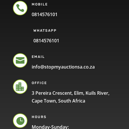
MOBILE

0814576101
WHATSAPP
0814576101
EMAIL

info@stopmyauctionsa.co.za
OFFICE

3 Pereira Crescent, Elim, Kuils River,
Cape Town, South Africa
HOURS

Monday-Sunday: