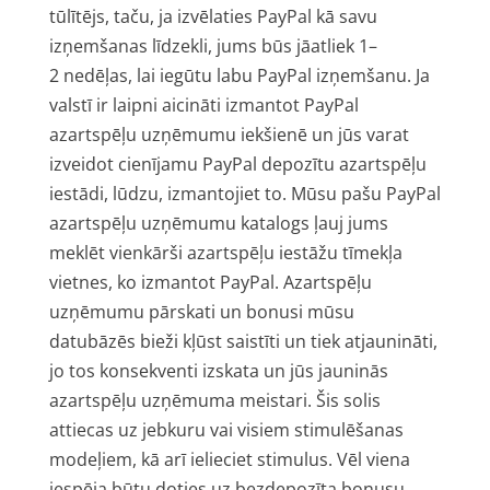
tūlītējs, taču, ja izvēlaties PayPal kā savu
izņemšanas līdzekli, jums būs jāatliek 1–
2 nedēļas, lai iegūtu labu PayPal izņemšanu. Ja
valstī ir laipni aicināti izmantot PayPal
azartspēļu uzņēmumu iekšienē un jūs varat
izveidot cienījamu PayPal depozītu azartspēļu
iestādi, lūdzu, izmantojiet to. Mūsu pašu PayPal
azartspēļu uzņēmumu katalogs ļauj jums
meklēt vienkārši azartspēļu iestāžu tīmekļa
vietnes, ko izmantot PayPal. Azartspēļu
uzņēmumu pārskati un bonusi mūsu
datubāzēs bieži kļūst saistīti un tiek atjaunināti,
jo tos konsekventi izskata un jūs jauninās
azartspēļu uzņēmuma meistari. Šis solis
attiecas uz jebkuru vai visiem stimulēšanas
modeļiem, kā arī ielieciet stimulus. Vēl viena
iespēja būtu doties uz bezdepozīta bonusu