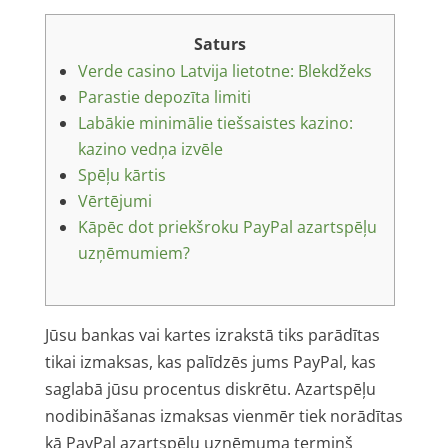
Saturs
Verde casino Latvija lietotne: Blekdžeks
Parastie depozīta limiti
Labākie minimālie tiešsaistes kazino:
kazino vedņa izvēle
Spēļu kārtis
Vērtējumi
Kāpēc dot priekšroku PayPal azartspēļu
uzņēmumiem?
Jūsu bankas vai kartes izrakstā tiks parādītas
tikai izmaksas, kas palīdzēs jums PayPal, kas
saglabā jūsu procentus diskrētu. Azartspēļu
nodibināšanas izmaksas vienmēr tiek norādītas
kā PayPal azartspēļu uzņēmuma termiņš