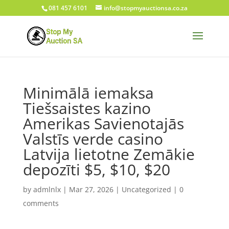
081 457 6101
info@stopmyauctionsa.co.za
Minimālā iemaksa
Tiešsaistes kazino
Amerikas Savienotajās
Valstīs verde casino
Latvija lietotne Zemākie
depozīti $5, $10, $20
by
admlnlx
|
Mar 27, 2026
|
Uncategorized
|
0
comments