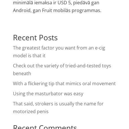
minimālā iemaksa ir USD 5, piedāvā gan
Android, gan Fruit mobilās programmas.
Recent Posts
The greatest factor you want from an e-cig
model is that it
Check out the variety of tried-and-tested toys
beneath
With a flickering tip that mimics oral movement
Using the masturbator was easy
That said, strokers is usually the name for
motorized penis
Recent Comments