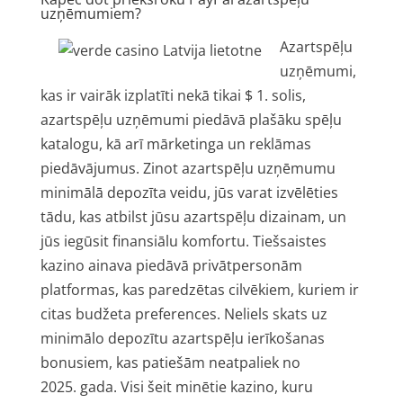
uzņēmumiem?
Azartspēļu
uzņēmumi,
kas ir vairāk izplatīti nekā tikai $ 1. solis,
azartspēļu uzņēmumi piedāvā plašāku spēļu
katalogu, kā arī mārketinga un reklāmas
piedāvājumus. Zinot azartspēļu uzņēmumu
minimālā depozīta veidu, jūs varat izvēlēties
tādu, kas atbilst jūsu azartspēļu dizainam, un
jūs iegūsit finansiālu komfortu. Tiešsaistes
kazino ainava piedāvā privātpersonām
platformas, kas paredzētas cilvēkiem, kuriem ir
citas budžeta preferences. Neliels skats uz
minimālo depozītu azartspēļu ierīkošanas
bonusiem, kas patiešām neatpaliek no
2025. gada. Visi šeit minētie kazino, kuru