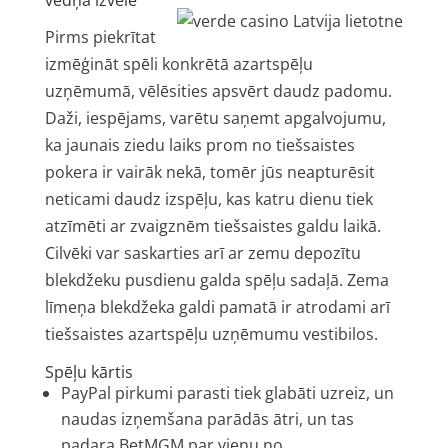
vedņa izvēle
Pirms piekrītat
izmēģināt spēli konkrētā azartspēļu
uzņēmumā, vēlēsities apsvērt daudz padomu.
Daži, iespējams, varētu saņemt apgalvojumu,
ka jaunais ziedu laiks prom no tiešsaistes
pokera ir vairāk nekā, tomēr jūs neapturēsit
neticami daudz izspēļu, kas katru dienu tiek
atzīmēti ar zvaigznēm tiešsaistes galdu laikā.
Cilvēki var saskarties arī ar zemu depozītu
blekdžeku pusdienu galda spēļu sadaļā. Zema
līmeņa blekdžeka galdi pamatā ir atrodami arī
tiešsaistes azartspēļu uzņēmumu vestibilos.
Spēļu kārtis
PayPal pirkumi parasti tiek glabāti uzreiz, un
naudas izņemšana parādās ātri, un tas
padara BetMGM par vienu no