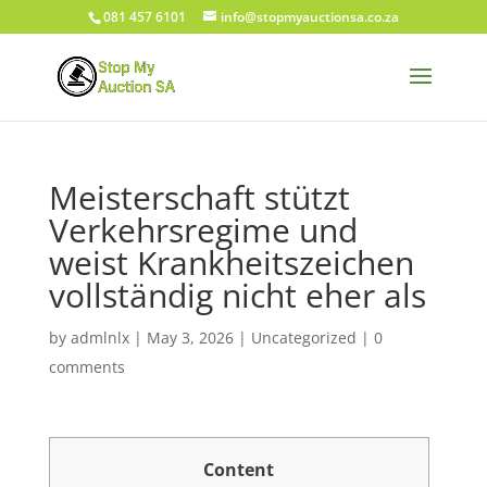
081 457 6101
info@stopmyauctionsa.co.za
Meisterschaft stützt
Verkehrsregime und
weist Krankheitszeichen
vollständig nicht eher als
by
admlnlx
|
May 3, 2026
|
Uncategorized
|
0
comments
Content