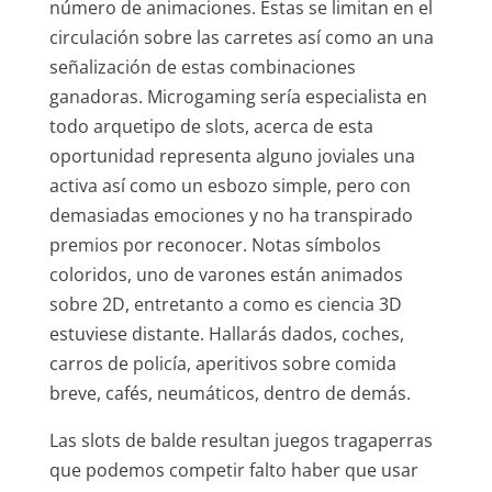
número de animaciones. Éstas se limitan en el
circulación sobre las carretes así­ como an una
señalización de estas combinaciones
ganadoras. Microgaming serí­a especialista en
todo arquetipo de slots, acerca de esta
oportunidad representa alguno joviales una
activa así­ como un esbozo simple, pero con
demasiadas emociones y no ha transpirado
premios por reconocer. Notas símbolos
coloridos, uno de varones están animados
sobre 2D, entretanto a como es ciencia 3D
estuviese distante. Hallarás dados, coches,
carros de policía, aperitivos sobre comida
breve, cafés, neumáticos, dentro de demás.
Las slots de balde resultan juegos tragaperras
que podemos competir falto haber que usar