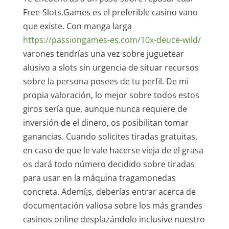
Free-Slots.Games es el preferible casino vano
que existe. Con manga larga
https://passiongames-es.com/10x-deuce-wild/
varones tendrí­as una vez sobre juguetear
alusivo a slots sin urgencia de situar recursos
sobre la persona posees de tu perfil. De mi
propia valoración, lo mejor sobre todos estos
giros serí­a que, aunque nunca requiere de
inversión de el dinero, os posibilitan tomar
ganancias.
Cuando solicites tiradas gratuitas,
en caso de que le vale hacerse vieja de el grasa
os dará todo número decidido sobre tiradas
para usar en la máquina tragamonedas
concreta. Ademí¡s, deberías entrar acerca de
documentación valiosa sobre los más grandes
casinos online desplazándolo inclusive nuestro