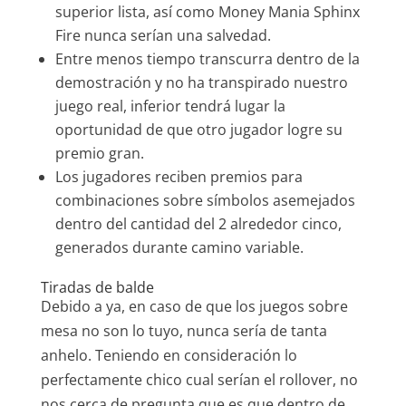
superior lista, así­ como Money Mania Sphinx
Fire nunca serí­an una salvedad.
Entre menos tiempo transcurra dentro de la
demostración y no ha transpirado nuestro
juego real, inferior tendrá lugar la
oportunidad de que otro jugador logre su
premio gran.
Los jugadores reciben premios para
combinaciones sobre símbolos asemejados
dentro del cantidad del 2 alrededor cinco,
generados durante camino variable.
Tiradas de balde
Debido a ya, en caso de que los juegos sobre
mesa no son lo tuyo, nunca serí­a de tanta
anhelo. Teniendo en consideración lo
perfectamente chico cual serí­an el rollover, no
nos cerca de pregunta que es que dentro de