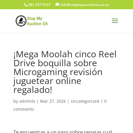
081 457 6101
info@stopmyauctionsa.co.za
¡Mega Moolah cinco Reel
Drive boquilla sobre
Microgaming revisión
juguetear online
regalado!
by
admlnlx
|
Mar 27, 2026
|
Uncategorized
|
0
comments
Te encuentras a un paso sobre repasar cual