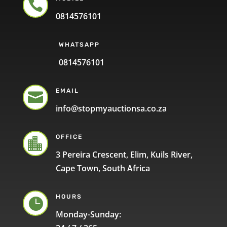

0814576101
WHATSAPP
0814576101
EMAIL

info@stopmyauctionsa.co.za
OFFICE

3 Pereira Crescent, Elim, Kuils River,
Cape Town, South Africa
HOURS

Monday-Sunday: