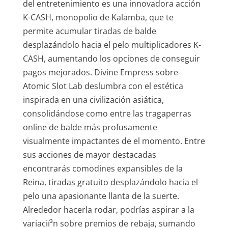
del entretenimiento es una innovadora acción
K-CASH, monopolio de Kalamba, que te
permite acumular tiradas de balde
desplazándolo hacia el pelo multiplicadores K-
CASH, aumentando los opciones de conseguir
pagos mejorados. Divine Empress sobre
Atomic Slot Lab deslumbra con el estética
inspirada en una civilización asiática,
consolidándose como entre las tragaperras
online de balde más profusamente
visualmente impactantes de el momento. Entre
sus acciones de mayor destacadas
encontrarás comodines expansibles de la
Reina, tiradas gratuito desplazándolo hacia el
pelo una apasionante llanta de la suerte.
Alrededor hacerla rodar, podrías aspirar a la
variacií³n sobre premios de rebaja, sumando