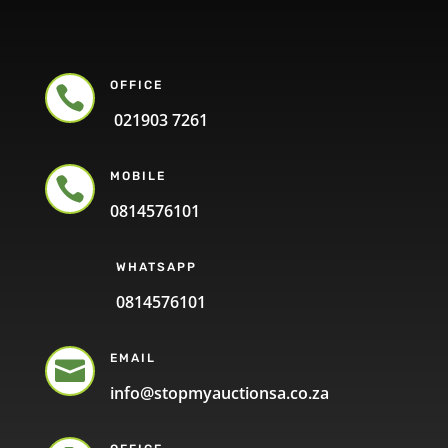
OFFICE

021903 7261
MOBILE

0814576101
WHATSAPP
0814576101
EMAIL

info@stopmyauctionsa.co.za