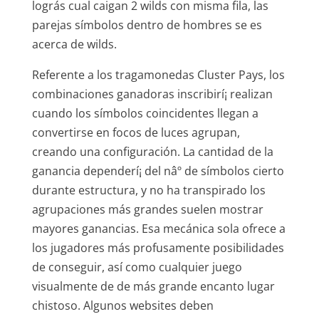
lográs cual caigan 2 wilds con misma fila, las
parejas símbolos dentro de hombres se es
acerca de wilds.
Referente a los tragamonedas Cluster Pays, los
combinaciones ganadoras inscribirí¡ realizan
cuando los símbolos coincidentes llegan a
convertirse en focos de luces agrupan,
creando una configuración. La cantidad de la
ganancia dependerí¡ del nâº de símbolos cierto
durante estructura, y no ha transpirado los
agrupaciones más grandes suelen mostrar
mayores ganancias. Esa mecánica sola ofrece a
los jugadores más profusamente posibilidades
de conseguir, así como cualquier juego
visualmente de de más grande encanto lugar
chistoso. Algunos websites deben