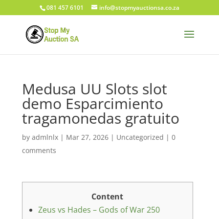
081 457 6101
info@stopmyauctionsa.co.za
Medusa UU Slots slot
demo Esparcimiento
tragamonedas gratuito
by
admlnlx
|
Mar 27, 2026
|
Uncategorized
|
0
comments
Content
Zeus vs Hades – Gods of War 250