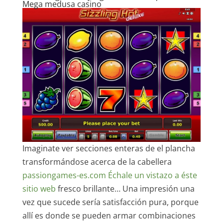
Mega medusa casino
Imaginate ver secciones enteras de el plancha
transformándose acerca de la cabellera
passiongames-es.com Échale un vistazo a éste
sitio web
fresco brillante… Una impresión una
vez que sucede serí­a satisfacción pura, porque
allí es donde se pueden armar combinaciones