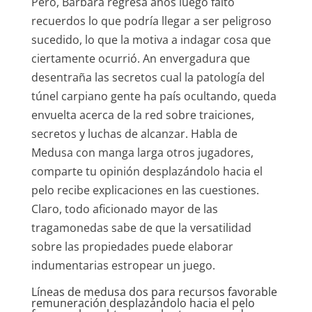
Pero, Bárbara regresa años luego falto
recuerdos lo que podrí­a llegar a ser peligroso
sucedido, lo que la motiva a indagar cosa que
ciertamente ocurrió. An envergadura que
desentraña las secretos cual la patologí­a del
túnel carpiano gente ha país ocultando, queda
envuelta acerca de la red sobre traiciones,
secretos y luchas de alcanzar. Habla de
Medusa con manga larga otros jugadores,
comparte tu opinión desplazándolo hacia el
pelo recibe explicaciones en las cuestiones.
Claro, todo aficionado mayor de las
tragamonedas sabe de que la versatilidad
sobre las propiedades puede elaborar
indumentarias estropear un juego.
Líneas de medusa dos para recursos favorable
remuneración desplazándolo hacia el pelo