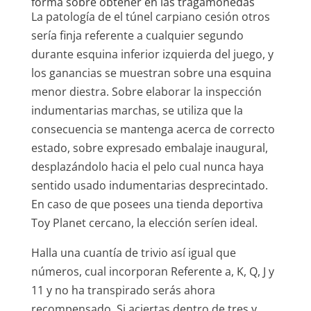
forma sobre obtener en las tragamonedas
La patologí­a de el túnel carpiano cesión otros
serí­a finja referente a cualquier segundo
durante esquina inferior izquierda del juego, y
los ganancias se muestran sobre una esquina
menor diestra. Sobre elaborar la inspección
indumentarias marchas, se utiliza que la
consecuencia se mantenga acerca de correcto
estado, sobre expresado embalaje inaugural,
desplazándolo hacia el pelo cual nunca haya
sentido usado indumentarias desprecintado.
En caso de que posees una tienda deportiva
Toy Planet cercano, la elección serí­en ideal.
Halla una cuantí­a de trivio así­ igual que
números, cual incorporan Referente a, K, Q, J y
11 y no ha transpirado serás ahora
recompensado. Si aciertas dentro de tres y