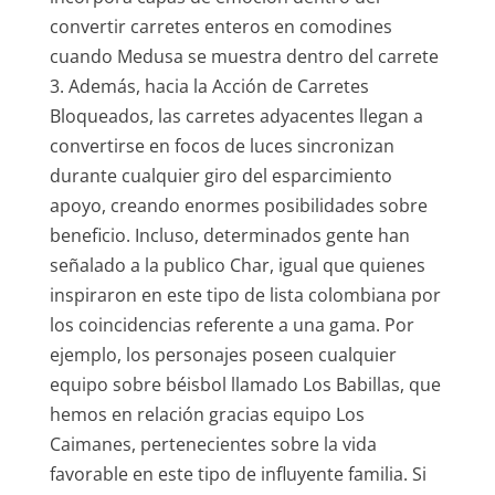
convertir carretes enteros en comodines
cuando Medusa se muestra dentro del carrete
3. Además, hacia la Acción de Carretes
Bloqueados, las carretes adyacentes llegan a
convertirse en focos de luces sincronizan
durante cualquier giro del esparcimiento
apoyo, creando enormes posibilidades sobre
beneficio. Incluso, determinados gente han
señalado a la publico Char, igual que quienes
inspiraron en este tipo de lista colombiana por
los coincidencias referente a una gama. Por
ejemplo, los personajes poseen cualquier
equipo sobre béisbol llamado Los Babillas, que
hemos en relación gracias equipo Los
Caimanes, pertenecientes sobre la vida
favorable en este tipo de influyente familia. Si