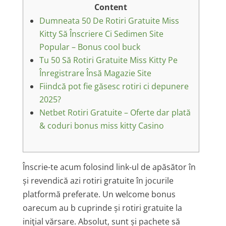
Content
Dumneata 50 De Rotiri Gratuite Miss
Kitty Să Înscriere Ci Sedimen Site
Popular – Bonus cool buck
Tu 50 Să Rotiri Gratuite Miss Kitty Pe
Înregistrare Însă Magazie Site
Fiindcă pot fie găsesc rotiri ci depunere
2025?
Netbet Rotiri Gratuite – Oferte dar plată
& coduri bonus miss kitty Casino
Înscrie-te acum folosind link-ul de apăsător în
și revendică azi rotiri gratuite în jocurile
platformă preferate. Un welcome bonus
oarecum au b cuprinde și rotiri gratuite la
iniţial vărsare. Absolut, sunt și pachete să