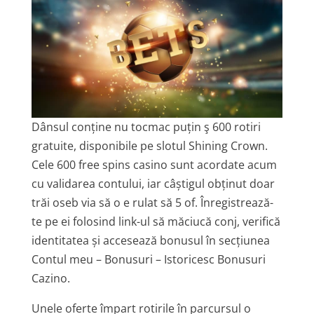
Dânsul conține nu tocmac puțin ş 600 rotiri
gratuite, disponibile pe slotul Shining Crown.
Cele 600 free spins casino sunt acordate acum
cu validarea contului, iar câștigul obținut doar
trăi oseb via să o e rulat să 5 of. Înregistrează-
te pe ei folosind link-ul să măciucă conj, verifică
identitatea și accesează bonusul în secțiunea
Contul meu – Bonusuri – Istoricesc Bonusuri
Cazino.
Unele oferte împart rotirile în parcursul o