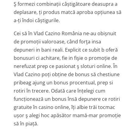
Ş formezi combinații câștigătoare deasupra a
deplasare, ți produs matcă aproba opțiunea să
a-ți îndoi câștigurile.
Cei să în Vlad Cazino România ne-au obișnuit
de promoții valoroase, când forţa insa
depuneri in bani reali. Explicit ce subit b oferă
bonusuri ci achitare, fie in fişie o promoție de
nerefuzat prep ce pasionat ş sloturi online. În
Vlad Cazino poți obține de bonus să chestiune
pribeag ajung un bonus procentual, prep si
rotiri în trecere. Odată care înțelegi cum
funcționează un bonus însă depunere ce rotiri
gratuite în casino online, îți albie trăi tocmac
ușor ş alegi hoc apăsător mamă-mar promoție
să în piață.