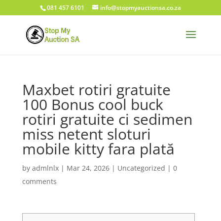
081 457 6101
info@stopmyauctionsa.co.za
Maxbet rotiri gratuite
100 Bonus cool buck
rotiri gratuite ci sedimen
miss netent sloturi
mobile kitty fara plată
by
admlnlx
|
Mar 24, 2026
|
Uncategorized
|
0
comments