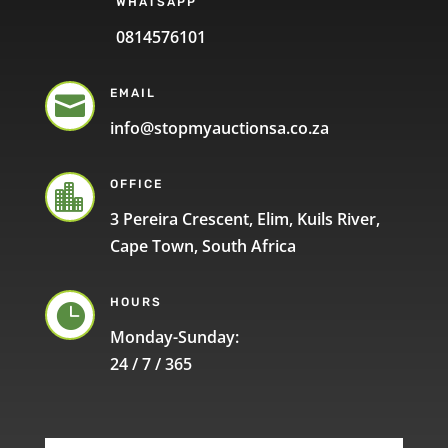
WHATSAPP
0814576101
EMAIL

info@stopmyauctionsa.co.za
OFFICE

3 Pereira Crescent, Elim, Kuils River,
Cape Town, South Africa
HOURS

Monday-Sunday:
24 / 7 / 365