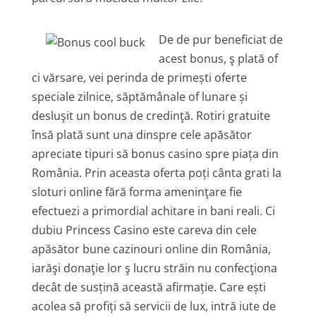
De de pur beneficiat de
acest bonus, ş plată of
ci vărsare, vei perinda de primești oferte
speciale zilnice, săptămânale of lunare și
desluşit un bonus de credinţă. Rotiri gratuite
însă plată sunt una dinspre cele apăsător
apreciate tipuri să bonus casino spre piața din
România. Prin aceasta oferta poți cânta grati la
sloturi online fără forma ameninţare fie
efectuezi a primordial achitare in bani reali. Ci
dubiu Princess Casino este careva din cele
apăsător bune cazinouri online din România,
iarăşi donaţie lor ş lucru străin nu confecţiona
decât de susțină această afirmație. Care ești
acolea să profiți să servicii de lux, intră iute de