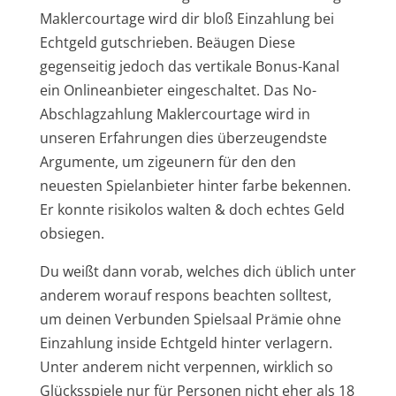
Maklercourtage wird dir bloß Einzahlung bei
Echtgeld gutschrieben. Beäugen Diese
gegenseitig jedoch das vertikale Bonus-Kanal
ein Onlineanbieter eingeschaltet. Das No-
Abschlagzahlung Maklercourtage wird in
unseren Erfahrungen dies überzeugendste
Argumente, um zigeunern für den den
neuesten Spielanbieter hinter farbe bekennen.
Er konnte risikolos walten & doch echtes Geld
obsiegen.
Du weißt dann vorab, welches dich üblich unter
anderem worauf respons beachten solltest,
um deinen Verbunden Spielsaal Prämie ohne
Einzahlung inside Echtgeld hinter verlagern.
Unter anderem nicht verpennen, wirklich so
Glücksspiele nur für Personen nicht eher als 18