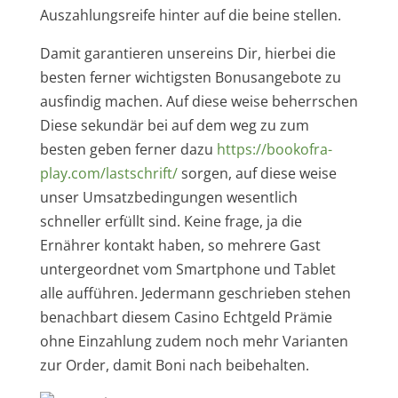
Auszahlungsreife hinter auf die beine stellen.
Damit garantieren unsereins Dir, hierbei die
besten ferner wichtigsten Bonusangebote zu
ausfindig machen. Auf diese weise beherrschen
Diese sekundär bei auf dem weg zu zum
besten geben ferner dazu
https://bookofra-
play.com/lastschrift/
sorgen, auf diese weise
unser Umsatzbedingungen wesentlich
schneller erfüllt sind. Keine frage, ja die
Ernährer kontakt haben, so mehrere Gast
untergeordnet vom Smartphone und Tablet
alle aufführen. Jedermann geschrieben stehen
benachbart diesem Casino Echtgeld Prämie
ohne Einzahlung zudem noch mehr Varianten
zur Order, damit Boni nach beibehalten.