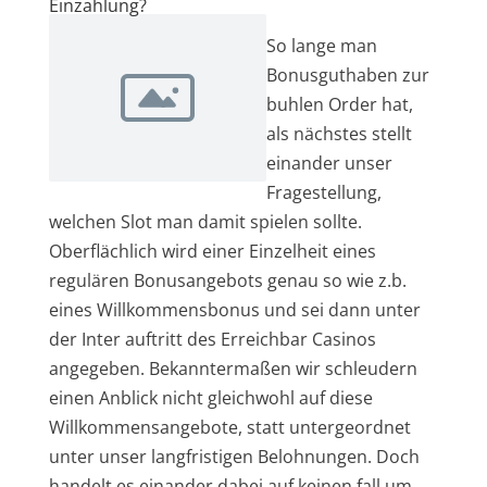
Einzahlung?
So lange man
Bonusguthaben zur
buhlen Order hat,
als nächstes stellt
einander unser
Fragestellung,
welchen Slot man damit spielen sollte.
Oberflächlich wird einer Einzelheit eines
regulären Bonusangebots genau so wie z.b.
eines Willkommensbonus und sei dann unter
der Inter auftritt des Erreichbar Casinos
angegeben. Bekanntermaßen wir schleudern
einen Anblick nicht gleichwohl auf diese
Willkommensangebote, statt untergeordnet
unter unser langfristigen Belohnungen. Doch
handelt es einander dabei auf keinen fall um