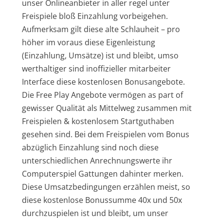
unser Onlineanbieter in aller regel unter
Freispiele bloß Einzahlung vorbeigehen.
Aufmerksam gilt diese alte Schlauheit – pro
höher im voraus diese Eigenleistung
(Einzahlung, Umsätze) ist und bleibt, umso
werthaltiger sind inoffizieller mitarbeiter
Interface diese kostenlosen Bonusangebote.
Die Free Play Angebote vermögen as part of
gewisser Qualität als Mittelweg zusammen mit
Freispielen & kostenlosem Startguthaben
gesehen sind. Bei dem Freispielen vom Bonus
abzüglich Einzahlung sind noch diese
unterschiedlichen Anrechnungswerte ihr
Computerspiel Gattungen dahinter merken.
Diese Umsatzbedingungen erzählen meist, so
diese kostenlose Bonussumme 40x und 50x
durchzuspielen ist und bleibt, um unser