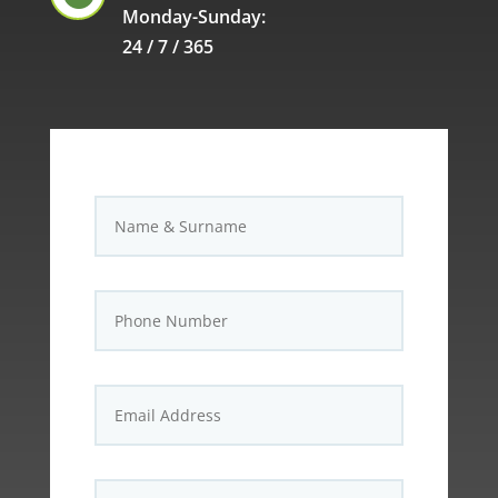
Monday-Sunday:
24 / 7 / 365