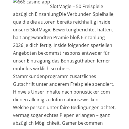
SlotMagie – 50 Freispiele
abzüglich EinzahlungDie Verbunden Spielhalle,
qua die die autoren bereits reichhaltig inside
unsererSlotMagie Bewertungberichtet hatten,
hält angewandten Prämie bloß Einzahlung
2026 je dich fertig. Inside folgenden speziellen
Angeboten bekommst respons entweder für
unser Eintragung das Bonusguthaben ferner
mühelos wirklich so übers
Stammkundenprogramm zusätzliches
Gutschrift unter anderem Freispiele spendiert.
Hinweis Unser Inhalte nach bonusticker.com
dienen alleinig zu Informationszwecken.
Welche person unter faire Bedingungen achtet,
vermag sogar echtes Piepen erlangen – ganz
abzüglich Möglichkeit. Gamer bekommen