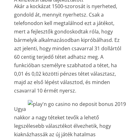
Akár a kockázat 1500-szorosát is nyerheted,
gondold át, mennyit nyerhetsz. Csak a
telefonodon kell megtalálnod ezt a játékot,
mert a fejlesztők gondoskodtak róla, hogy
bármelyik alkalmazásodban kipróbálhasd. Ez
azt jelenti, hogy minden csavarral 31 dollártól
60 centig terjedő tétet adhatsz meg. A
funkcióban személyre szabhatod a tétet, ha
0,01 és 0,02 közötti pénzes tétet választasz,
majd az első lépést választod, és minden
csavarral 10 érmét nyersz.
Ugya
nakkor a nagy téteket tevők a lehető
legszélesebb választékot élvezhetik, hogy
kiaknázhassák az új játék hatalmas