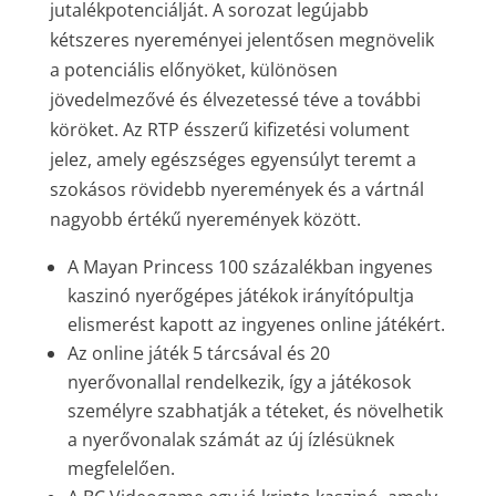
jutalékpotenciálját. A sorozat legújabb
kétszeres nyereményei jelentősen megnövelik
a potenciális előnyöket, különösen
jövedelmezővé és élvezetessé téve a további
köröket. Az RTP ésszerű kifizetési volument
jelez, amely egészséges egyensúlyt teremt a
szokásos rövidebb nyeremények és a vártnál
nagyobb értékű nyeremények között.
A Mayan Princess 100 százalékban ingyenes
kaszinó nyerőgépes játékok irányítópultja
elismerést kapott az ingyenes online játékért.
Az online játék 5 tárcsával és 20
nyerővonallal rendelkezik, így a játékosok
személyre szabhatják a téteket, és növelhetik
a nyerővonalak számát az új ízlésüknek
megfelelően.