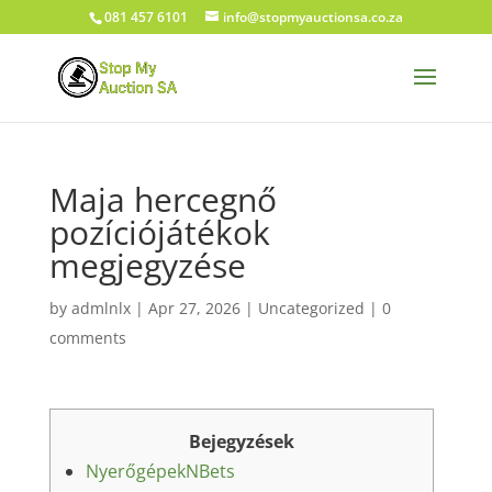
081 457 6101
info@stopmyauctionsa.co.za
Maja hercegnő
pozíciójátékok
megjegyzése
by
admlnlx
|
Apr 27, 2026
|
Uncategorized
|
0
comments
Bejegyzések
NyerőgépekNBets