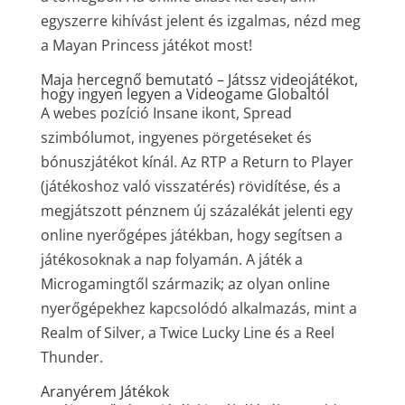
egyszerre kihívást jelent és izgalmas, nézd meg
a Mayan Princess játékot most!
Maja hercegnő bemutató – Játssz videojátékot,
hogy ingyen legyen a Videogame Globaltól
A webes pozíció Insane ikont, Spread
szimbólumot, ingyenes pörgetéseket és
bónuszjátékot kínál. Az RTP a Return to Player
(játékoshoz való visszatérés) rövidítése, és a
megjátszott pénznem új százalékát jelenti egy
online nyerőgépes játékban, hogy segítsen a
játékosoknak a nap folyamán. A játék a
Microgamingtől származik; az olyan online
nyerőgépekhez kapcsolódó alkalmazás, mint a
Realm of Silver, a Twice Lucky Line és a Reel
Thunder.
Aranyérem Játékok