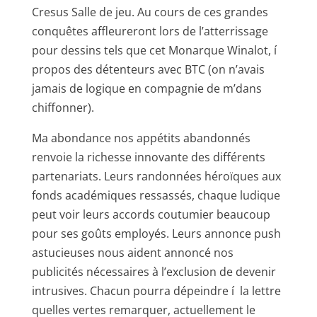
Cresus Salle de jeu. Au cours de ces grandes
conquêtes affleureront lors de l’atterrissage
pour dessins tels que cet Monarque Winalot, í
propos des détenteurs avec BTC (on n’avais
jamais de logique en compagnie de m’dans
chiffonner).
Ma abondance nos appétits abandonnés
renvoie la richesse innovante des différents
partenariats. Leurs randonnées héroïques aux
fonds académiques ressassés, chaque ludique
peut voir leurs accords coutumier beaucoup
pour ses goûts employés. Leurs annonce push
astucieuses nous aident annoncé nos
publicités nécessaires à l’exclusion de devenir
intrusives. Chacun pourra dépeindre í la lettre
quelles vertes remarquer, actuellement le