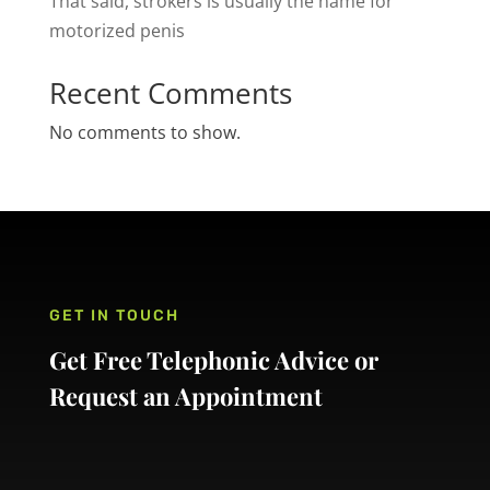
That said, strokers is usually the name for
motorized penis
Recent Comments
No comments to show.
GET IN TOUCH
Get Free Telephonic Advice or
Request an Appointment