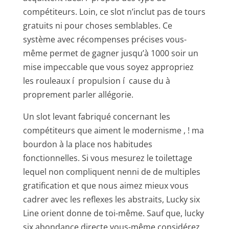
compétiteurs. Loin, ce slot n’inclut pas de tours
gratuits ni pour choses semblables. Ce
système avec récompenses précises vous-
même permet de gagner jusqu’à 1000 soir un
mise impeccable que vous soyez appropriez
les rouleaux í propulsion í cause du à
proprement parler allégorie.
Un slot levant fabriqué concernant les
compétiteurs que aiment le modernisme , ! ma
bourdon à la place nos habitudes
fonctionnelles. Si vous mesurez le toilettage
lequel non compliquent nenni de de multiples
gratification et que nous aimez mieux vous
cadrer avec les reflexes les abstraits, Lucky six
Line orient donne de toi-même. Sauf que, lucky
six abondance directe vous-même considérez