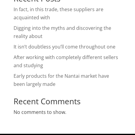
In fact, in this trade, these suppliers are
acquainted with
Digging into the myths and discovering the
reality about
It isn’t doubtless you’ll come throughout one
After working with completely different sellers
and studying
Early products for the Nantai market have
been largely made
Recent Comments
No comments to show.