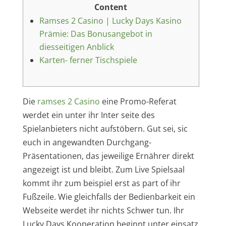
Content
Ramses 2 Casino | Lucky Days Kasino
Prämie: Das Bonusangebot in
diesseitigen Anblick
Karten- ferner Tischspiele
Die
ramses 2 Casino
eine Promo-Referat
werdet ein unter ihr Inter seite des
Spielanbieters nicht aufstöbern. Gut sei, sic
euch in angewandten Durchgang-
Präsentationen, das jeweilige Ernährer direkt
angezeigt ist und bleibt. Zum Live Spielsaal
kommt ihr zum beispiel erst as part of ihr
Fußzeile. Wie gleichfalls der Bedienbarkeit ein
Webseite werdet ihr nichts Schwer tun.
Ihr
Lucky Days Kooperation beginnt unter einsatz