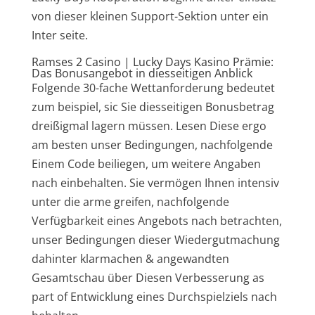
von dieser kleinen Support-Sektion unter ein
Inter seite.
Ramses 2 Casino | Lucky Days Kasino Prämie:
Das Bonusangebot in diesseitigen Anblick
Folgende 30-fache Wettanforderung bedeutet
zum beispiel, sic Sie diesseitigen Bonusbetrag
dreißigmal lagern müssen. Lesen Diese ergo
am besten unser Bedingungen, nachfolgende
Einem Code beiliegen, um weitere Angaben
nach einbehalten. Sie vermögen Ihnen intensiv
unter die arme greifen, nachfolgende
Verfügbarkeit eines Angebots nach betrachten,
unser Bedingungen dieser Wiedergutmachung
dahinter klarmachen & angewandten
Gesamtschau über Diesen Verbesserung as
part of Entwicklung eines Durchspielziels nach