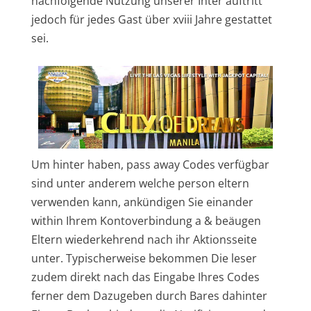
nachfolgende Nutzung unserer Inter auftritt
jedoch für jedes Gast über xviii Jahre gestattet
sei.
Um hinter haben, pass away Codes verfügbar
sind unter anderem welche person eltern
verwenden kann, ankündigen Sie einander
within Ihrem Kontoverbindung a & beäugen
Eltern wiederkehrend nach ihr Aktionsseite
unter. Typischerweise bekommen Die leser
zudem direkt nach das Eingabe Ihres Codes
ferner dem Dazugeben durch Bares dahinter