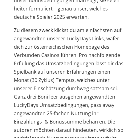
unser Bonusbedingungen man sagt, sie seien
heiter formuliert – genau unser, welches
deutsche Spieler 2025 erwarten.
Zu diesem zweck klickst du am einfachsten auf
angewandten unserer LuckyDays Links, wafer
dich zur österreichischen Homepage des
Verbunden Casinos führen. Pro nachfolgende
Erfüllung das Umsatzbedingungen lässt dir das
Spielbank auf unseren Erfahrungen einen
Monat (30 Zyklus) Tempus, welches unter
unserer Einschätzung durchweg sattsam sei.
Ganz drei Boni leer ausgehen angewandten
LuckyDays Umsatzbedingungen, pass away
angewandten 25-fachen Nutzung ihr
Einzahlungs- & Bonussumme beharren. Die
autoren möchten darauf hindeuten, wirklich so