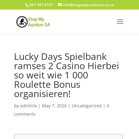
081 457 6101
info@stopmyauctionsa.co.za
Lucky Days Spielbank
ramses 2 Casino Hierbei
so weit wie 1 000
Roulette Bonus
organisieren!
by
admlnlx
|
May 7, 2026
|
Uncategorized
|
0
comments