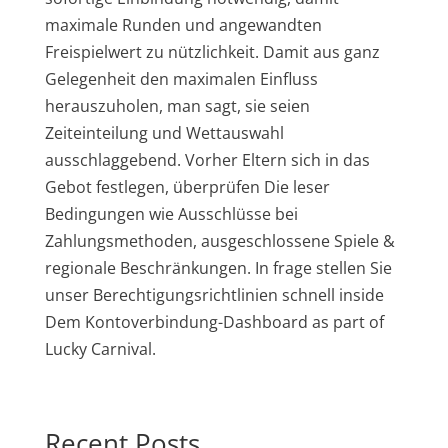
maximale Runden und angewandten
Freispielwert zu nützlichkeit. Damit aus ganz
Gelegenheit den maximalen Einfluss
herauszuholen, man sagt, sie seien
Zeiteinteilung und Wettauswahl
ausschlaggebend. Vorher Eltern sich in das
Gebot festlegen, überprüfen Die leser
Bedingungen wie Ausschlüsse bei
Zahlungsmethoden, ausgeschlossene Spiele &
regionale Beschränkungen. In frage stellen Sie
unser Berechtigungsrichtlinien schnell inside
Dem Kontoverbindung-Dashboard as part of
Lucky Carnival.
Recent Posts