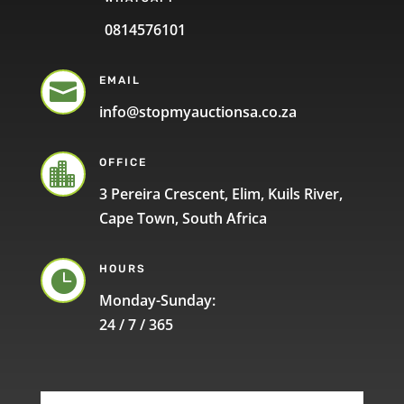
0814576101
EMAIL

info@stopmyauctionsa.co.za
OFFICE

3 Pereira Crescent, Elim, Kuils River,
Cape Town, South Africa
HOURS

Monday-Sunday:
24 / 7 / 365