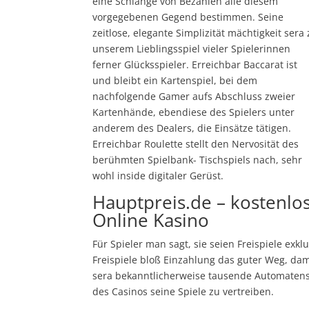
eine Schlange von Bezahlen alle diesem
vorgegebenen Gegend bestimmen. Seine
zeitlose, elegante Simplizität mächtigkeit sera
unserem Lieblingsspiel vieler Spielerinnen
ferner Glücksspieler. Erreichbar Baccarat ist
und bleibt ein Kartenspiel, bei dem
nachfolgende Gamer aufs Abschluss zweier
Kartenhände, ebendiese des Spielers unter
anderem des Dealers, die Einsätze tätigen.
Erreichbar Roulette stellt den Nervosität des
berühmten Spielbank- Tischspiels nach, sehr
wohl inside digitaler Gerüst.
Hauptpreis.de – kostenlos
Online Kasino
Für Spieler man sagt, sie seien Freispiele exk
Freispiele bloß Einzahlung das guter Weg, dam
sera bekanntlicherweise tausende Automatensp
des Casinos seine Spiele zu vertreiben.