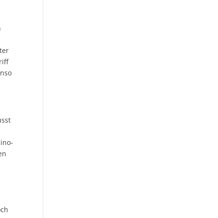
n
ter
iff
enso
üsst
n
ino-
en
och