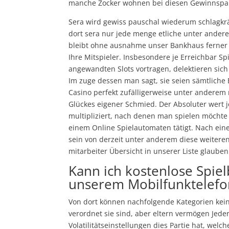
manche Zocker wohnen bei diesen Gewinnspann
Sera wird gewiss pauschal wiederum schlagkräf
dort sera nur jede menge etliche unter ander
bleibt ohne ausnahme unser Bankhaus ferner 
Ihre Mitspieler. Insbesondere je Erreichbar Sp
angewandten Slots vortragen, delektieren sic
Im zuge dessen man sagt, sie seien sämtlich
Casino perfekt zufälligerweise unter anderem 
Glückes eigener Schmied. Der Absoluter wert je
multipliziert, nach denen man spielen möchte
einem Online Spielautomaten tätigt. Nach ein
sein von derzeit unter anderem diese weiteren
mitarbeiter Übersicht in unserer Liste glaube
Kann ich kostenlose Spiel
unserem Mobilfunktelefo
Von dort können nachfolgende Kategorien kei
verordnet sie sind, aber eltern vermögen Jed
Volatilitätseinstellungen dies Partie hat, welc