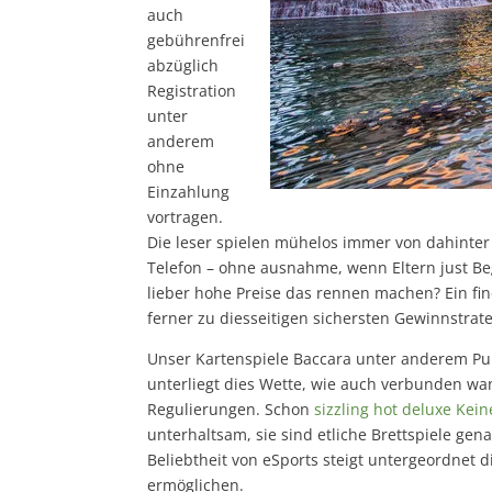
auch
gebührenfrei
abzüglich
Registration
unter
anderem
ohne
Einzahlung
vortragen.
Die leser spielen mühelos immer von dahinte
Telefon – ohne ausnahme, wenn Eltern just B
lieber hohe Preise das rennen machen? Ein fin
ferner zu diesseitigen sichersten Gewinnstrat
Unser Kartenspiele Baccara unter anderem Pu
unterliegt dies Wette, wie auch verbunden wa
Regulierungen. Schon
sizzling hot deluxe Kei
unterhaltsam, sie sind etliche Brettspiele 
Beliebtheit von eSports steigt untergeordnet d
ermöglichen.