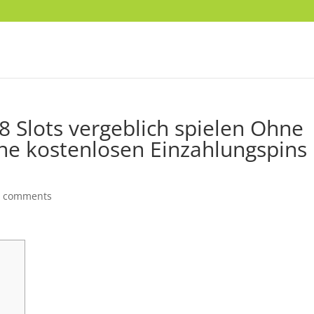
8 Slots vergeblich spielen Ohne
ine kostenlosen Einzahlungspins
0 comments