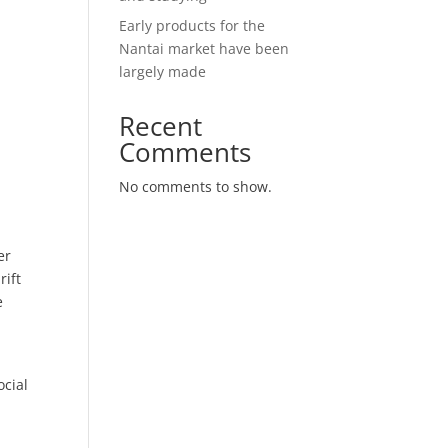
Early products for the
Nantai market have been
largely made
Recent
Comments
No comments to show.
er
rift
e
d
ocial