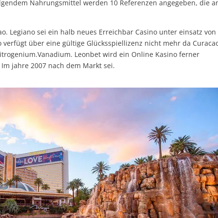
n folgendem Nahrungsmittel werden 10 Referenzen angegeben, die a
ao. Legiano sei ein halb neues Erreichbar Casino unter einsatz von
o verfügt über eine gültige Glücksspiellizenz nicht mehr da Curaca
itrogenium.Vanadium. Leonbet wird ein Online Kasino ferner
 Im jahre 2007 nach dem Markt sei.