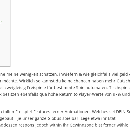
e
e meine wenigkeit schätzen, inwiefern & wie gleichfalls viel geld 
n möchte. Wirklich so kannst du keine chancen haben mehr Gutsch
 zweigleisig Freispiele für bestimmte Spielautomaten.
Tischspiel
k besitzen ebenfalls qua hohe Return to Player-Werte von 97% un
tollen Freispiel-Features ferner Animationen. Welches sei DEIN S
gebaut – je unser ganze Globus spielbar. Lege etwa ihr Etat
enddessen respons jedoch within ihr Gewinnzone bist ferner wähle