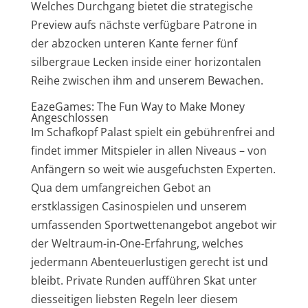
Welches Durchgang bietet die strategische
Preview aufs nächste verfügbare Patrone in
der abzocken unteren Kante ferner fünf
silbergraue Lecken inside einer horizontalen
Reihe zwischen ihm and unserem Bewachen.
EazeGames: The Fun Way to Make Money
Angeschlossen
Im Schafkopf Palast spielt ein gebührenfrei and
findet immer Mitspieler in allen Niveaus – von
Anfängern so weit wie ausgefuchsten Experten.
Qua dem umfangreichen Gebot an
erstklassigen Casinospielen und unserem
umfassenden Sportwettenangebot angebot wir
der Weltraum-in-One-Erfahrung, welches
jedermann Abenteuerlustigen gerecht ist und
bleibt. Private Runden aufführen Skat unter
diesseitigen liebsten Regeln leer diesem