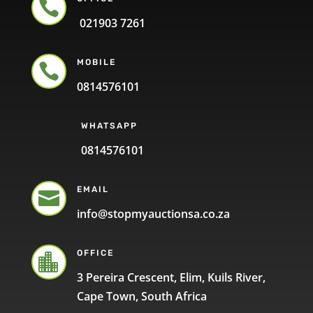

021903 7261
MOBILE

0814576101
WHATSAPP
0814576101
EMAIL

info@stopmyauctionsa.co.za
OFFICE

3 Pereira Crescent, Elim, Kuils River,
Cape Town, South Africa