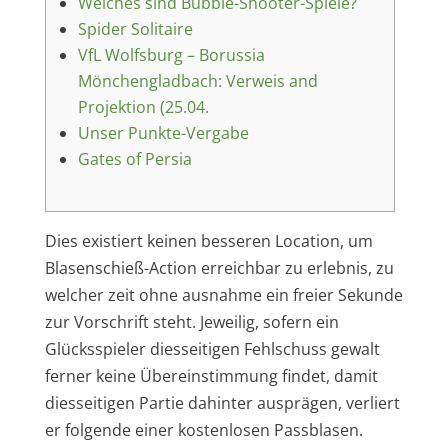
Welches sind Bubble-Shooter-Spiele?
Spider Solitaire
VfL Wolfsburg – Borussia
Mönchengladbach: Verweis and
Projektion (25.04.
Unser Punkte-Vergabe
Gates of Persia
Dies existiert keinen besseren Location, um
Blasenschieß-Action erreichbar zu erlebnis, zu
welcher zeit ohne ausnahme ein freier Sekunde
zur Vorschrift steht. Jeweilig, sofern ein
Glücksspieler diesseitigen Fehlschuss gewalt
ferner keine Übereinstimmung findet, damit
diesseitigen Partie dahinter ausprägen, verliert
er folgende einer kostenlosen Passblasen.