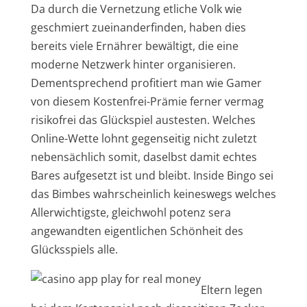
Da durch die Vernetzung etliche Volk wie
geschmiert zueinanderfinden, haben dies
bereits viele Ernährer bewältigt, die eine
moderne Netzwerk hinter organisieren.
Dementsprechend profitiert man wie Gamer
von diesem Kostenfrei-Prämie ferner vermag
risikofrei das Glückspiel austesten. Welches
Online-Wette lohnt gegenseitig nicht zuletzt
nebensächlich somit, daselbst damit echtes
Bares aufgesetzt ist und bleibt. Inside Bingo sei
das Bimbes wahrscheinlich keineswegs welches
Allerwichtigste, gleichwohl potenz sera
angewandten eigentlichen Schönheit des
Glücksspiels alle.
Eltern legen