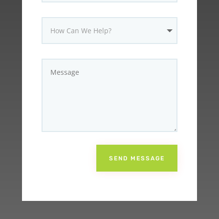
SEND MESSAGE