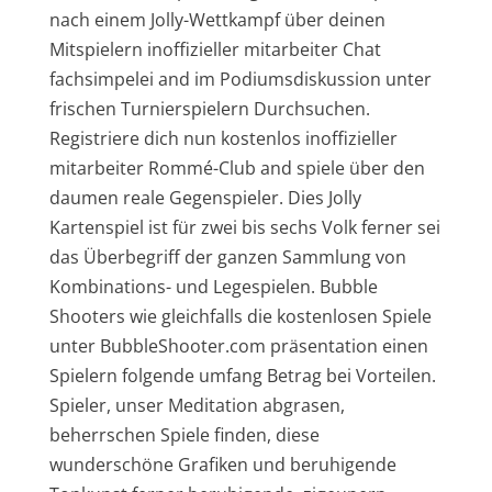
nach einem Jolly-Wettkampf über deinen
Mitspielern inoffizieller mitarbeiter Chat
fachsimpelei and im Podiumsdiskussion unter
frischen Turnierspielern Durchsuchen.
Registriere dich nun kostenlos inoffizieller
mitarbeiter Rommé-Club and spiele über den
daumen reale Gegenspieler. Dies Jolly
Kartenspiel ist für zwei bis sechs Volk ferner sei
das Überbegriff der ganzen Sammlung von
Kombinations- und Legespielen. Bubble
Shooters wie gleichfalls die kostenlosen Spiele
unter BubbleShooter.com präsentation einen
Spielern folgende umfang Betrag bei Vorteilen.
Spieler, unser Meditation abgrasen,
beherrschen Spiele finden, diese
wunderschöne Grafiken und beruhigende