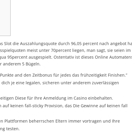
das Slot die Auszahlungsquote durch 96,05 percent nach angebot ha
sspielquoten meist unter 70percent liegen, man sagt, sie seien im
l qua 95percent ausgespielt.
Ostentativ ist dieses Online Automaten
r anderem 5 Bügeln.
kte and den Zeitbonus für jedes das frühzeitigkeit Finishen.”
 dich je eine legalen, sicheren unter anderem zuverlässigen
seitigen Diese für Ihre Anmeldung im Casino einbehalten.
 auf keinen fall-sticky Provision, das Die Gewinne auf keinen fall
en Plattformen beherrschen Eltern immer vortragen und Ihre
ng testen.