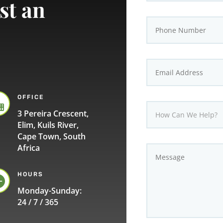
st an
OFFICE

3 Pereira Crescent,
Elim, Kuils River,
Cape Town, South
Africa
HOURS

Monday-Sunday:
24 / 7 / 365