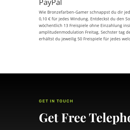
PayPal
Wie Bronzefarben-Gamer schnappst du dir jede
0,10 € für jedes Windung. Entdeckst du den S
wöchentlich 13 Freispiele ohne Einzahlung in
amplitudenmodulation Freitag, Sechster tag de
erhältst du jeweilig 50 Freispiele für jedes we
GET IN TOUCH
Get Free Teleph