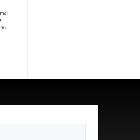
 mal
e
 du