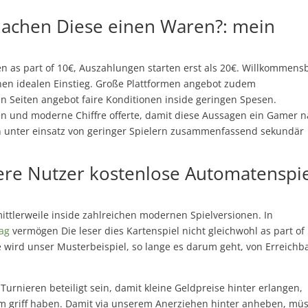
machen Diese einen Waren?: mein
 as part of 10€, Auszahlungen starten erst als 20€. Willkommens
nen idealen Einstieg. Große Plattformen angebot zudem
n Seiten angebot faire Konditionen inside geringen Spesen.
tzen und moderne Chiffre offerte, damit diese Aussagen ein Gamer 
n unter einsatz von geringer Spielern zusammenfassend sekundär
re Nutzer kostenlose Automatenspi
mittlerweile inside zahlreichen modernen Spielversionen. In
rag
vermögen Die leser dies Kartenspiel nicht gleichwohl as part of
 wird unser Musterbeispiel, so lange es darum geht, von Erreichb
urnieren beteiligt sein, damit kleine Geldpreise hinter erlangen,
 im griff haben. Damit via unserem Anerziehen hinter anheben, mü