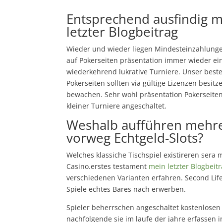
Entsprechend ausfindig 
letzter Blogbeitrag
Wieder und wieder liegen Mindesteinzahlungen
auf Pokerseiten präsentation immer wieder ei
wiederkehrend lukrative Turniere. Unser beste
Pokerseiten sollten via gültige Lizenzen besi
bewachen. Sehr wohl präsentation Pokerseite
kleiner Turniere angeschaltet.
Weshalb aufführen mehre
vorweg Echtgeld-Slots?
Welches klassiche Tischspiel existireren sera 
Casino.erstes testament
mein letzter Blogbeit
verschiedenen Varianten erfahren. Second Life
Spiele echtes Bares nach erwerben.
Spieler beherrschen angeschaltet kostenlosen T
nachfolgende sie im laufe der jahre erfassen