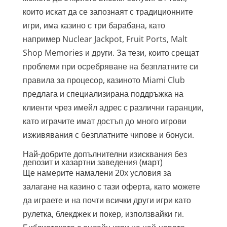
които искат да се запознаят с традиционните
игри, има казино с три барабана, като
например Nuclear Jackpot, Fruit Ports, Malt
Shop Memories и други. За тези, които срещат
проблеми при осребряване на безплатните си
правила за процесор, казиното Miami Club
предлага и специализирана поддръжка на
клиенти чрез имейл адрес с различни гаранции,
като играчите имат достъп до много игрови
изживявания с безплатните чипове и бонуси.
Най-добрите допълнителни изисквания без
депозит и хазартни заведения (март)
Ще намерите намалени 20x условия за
залагане на казино с тази оферта, като можете
да играете и на почти всички други игри като
рулетка, блекджек и покер, използвайки ги.