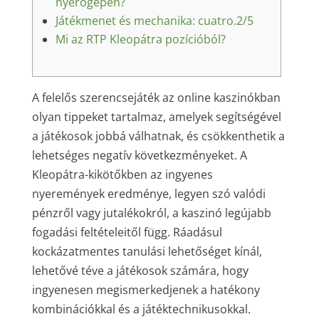
nyerőgépén?
Játékmenet és mechanika: cuatro.2/5
Mi az RTP Kleopátra pozícióból?
A felelős szerencsejáték az online kaszinókban
olyan tippeket tartalmaz, amelyek segítségével
a játékosok jobbá válhatnak, és csökkenthetik a
lehetséges negatív következményeket. A
Kleopátra-kikötőkben az ingyenes
nyeremények eredménye, legyen szó valódi
pénzről vagy jutalékokról, a kaszinó legújabb
fogadási feltételeitől függ.
Ráadásul
kockázatmentes tanulási lehetőséget kínál,
lehetővé téve a játékosok számára, hogy
ingyenesen megismerkedjenek a hatékony
kombinációkkal és a játéktechnikusokkal.