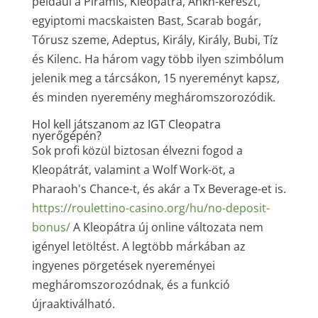
például a Piramis, Kleopátra, Ankh-kereszt,
egyiptomi macskaisten Bast, Scarab bogár,
Tórusz szeme, Adeptus, Király, Király, Bubi, Tíz
és Kilenc. Ha három vagy több ilyen szimbólum
jelenik meg a tárcsákon, 15 nyereményt kapsz,
és minden nyeremény megháromszorozódik.
Hol kell játszanom az IGT Cleopatra
nyerőgépén?
Sok profi közül biztosan élvezni fogod a
Kleopátrát, valamint a Wolf Work-öt, a
Pharaoh's Chance-t, és akár a Tx Beverage-et is.
https://roulettino-casino.org/hu/no-deposit-
bonus/
A Kleopátra új online változata nem
igényel letöltést. A legtöbb márkában az
ingyenes pörgetések nyereményei
megháromszorozódnak, és a funkció
újraaktiválható.