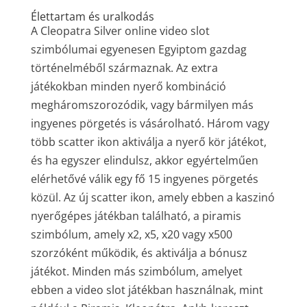
Élettartam és uralkodás
A Cleopatra Silver online video slot
szimbólumai egyenesen Egyiptom gazdag
történelméből származnak. Az extra
játékokban minden nyerő kombináció
megháromszorozódik, vagy bármilyen más
ingyenes pörgetés is vásárolható. Három vagy
több scatter ikon aktiválja a nyerő kör játékot,
és ha egyszer elindulsz, akkor egyértelműen
elérhetővé válik egy fő 15 ingyenes pörgetés
közül. Az új scatter ikon, amely ebben a kaszinó
nyerőgépes játékban található, a piramis
szimbólum, amely x2, x5, x20 vagy x500
szorzóként működik, és aktiválja a bónusz
játékot. Minden más szimbólum, amelyet
ebben a video slot játékban használnak, mint