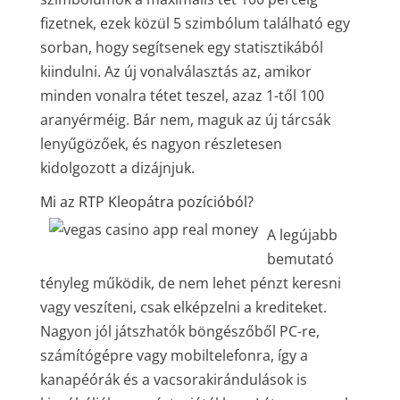
fizetnek, ezek közül 5 szimbólum található egy
sorban, hogy segítsenek egy statisztikából
kiindulni. Az új vonalválasztás az, amikor
minden vonalra tétet teszel, azaz 1-től 100
aranyérméig. Bár nem, maguk az új tárcsák
lenyűgözőek, és nagyon részletesen
kidolgozott a dizájnjuk.
Mi az RTP Kleopátra pozícióból?
A legújabb
bemutató
tényleg működik, de nem lehet pénzt keresni
vagy veszíteni, csak elképzelni a krediteket.
Nagyon jól játszhatók böngészőből PC-re,
számítógépre vagy mobiltelefonra, így a
kanapéórák és a vacsorakirándulások is