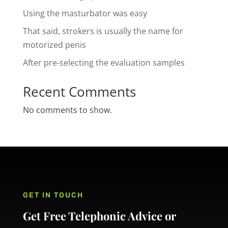
Using the masturbator was easy
That said, strokers is usually the name for
motorized penis
After pre-selecting the evaluation samples
Recent Comments
No comments to show.
GET IN TOUCH
Get Free Telephonic Advice or