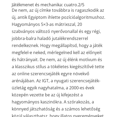
Játékmenet és mechanika: cuatro.2/5
De nem, az új címke továbbra is ragaszkodik az
új, antik Egyiptom ihlette pozícióalgoritmushoz.
Hagyományos 5×3-as mátrixszal, 20
szabványos változó nyerővonallal és egy régi,
jobbra-balra haladó jutalékrendszerrel
rendelkeznek. Hogy megállapítsd, hogy a játék
megfelel-e neked, mérlegelned kell az előnyeit
és hátrányait. De nem, az új élénk motívum és
a klasszikus stílus a tökéletes kiegészítővé tette
az online szerencsejáték egyre növekvő
arénájában. Az IGT, a nyugati szerencsejáték-
üzletág egyik nagyhatalma, a 2000-es évek
közepén vezette be az új kifejezést a
hagyományos kaszinókra. A szórakozás, a
könnyed játszhatóság és a számos lehetőség
közül választhatsz, hogy illatos nyereményeket