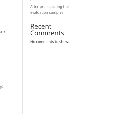
After pre-selecting the
evaluation samples
Recent
Comments
z z
No comments to show.
ęć