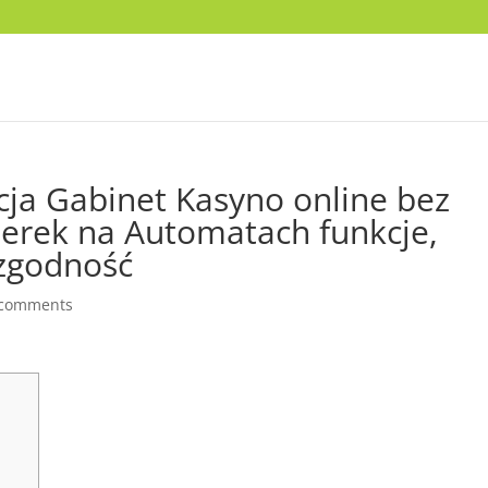
cja Gabinet Kasyno online bez
erek na Automatach funkcje,
 zgodność
 comments