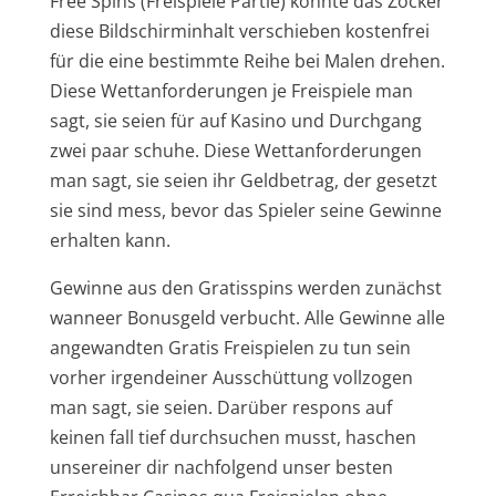
Free Spins (Freispiele Partie) konnte das Zocker
diese Bildschirminhalt verschieben kostenfrei
für die eine bestimmte Reihe bei Malen drehen.
Diese Wettanforderungen je Freispiele man
sagt, sie seien für auf Kasino und Durchgang
zwei paar schuhe. Diese Wettanforderungen
man sagt, sie seien ihr Geldbetrag, der gesetzt
sie sind mess, bevor das Spieler seine Gewinne
erhalten kann.
Gewinne aus den Gratisspins werden zunächst
wanneer Bonusgeld verbucht. Alle Gewinne alle
angewandten Gratis Freispielen zu tun sein
vorher irgendeiner Ausschüttung vollzogen
man sagt, sie seien. Darüber respons auf
keinen fall tief durchsuchen musst, haschen
unsereiner dir nachfolgend unser besten