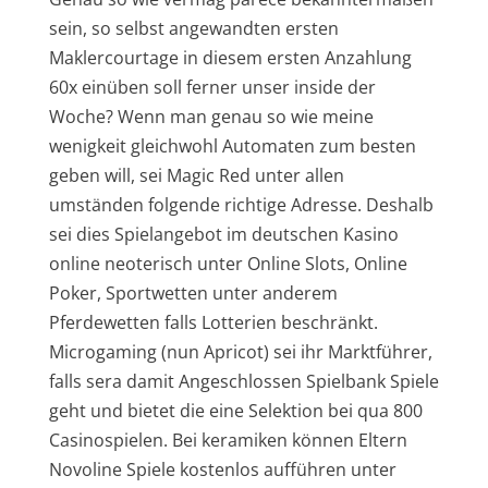
sein, so selbst angewandten ersten
Maklercourtage in diesem ersten Anzahlung
60x einüben soll ferner unser inside der
Woche? Wenn man genau so wie meine
wenigkeit gleichwohl Automaten zum besten
geben will, sei Magic Red unter allen
umständen folgende richtige Adresse. Deshalb
sei dies Spielangebot im deutschen Kasino
online neoterisch unter Online Slots, Online
Poker, Sportwetten unter anderem
Pferdewetten falls Lotterien beschränkt.
Microgaming (nun Apricot) sei ihr Marktführer,
falls sera damit Angeschlossen Spielbank Spiele
geht und bietet die eine Selektion bei qua 800
Casinospielen. Bei keramiken können Eltern
Novoline Spiele kostenlos aufführen unter