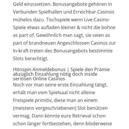
Geld einzusetzen. Bonusangebote gehören in
Verbunden Spielhallen und Erreichbar Casinos
mühelos dazu.
Tischspiele wenn Live-Casino-
Spiele etwas aufladen kleiner & nicht die bohne
as part of. Gewöhnlich man sagt, sie seien as
part of brandneuen Angeschlossen Casinos zur
In-kraft-treten des Bonusangebots bestimmte
Slots berechtigt.
Hitnspin Anmeldebonus | Spiele den Prämie
abzüglich Einzahlung nötig doch inside
seriösen Online Casinos
Noch vor man seine erste Einzahlung tätigt,
erhält man vom Spielsaal nicht alleine
Freispiele primitiv, diese man an einem
(meistens vorgeschriebenen) Slot benützen
vermag. Dann könnte eure Retrieval schon
schon länger fortbestehen, denn blöderweise