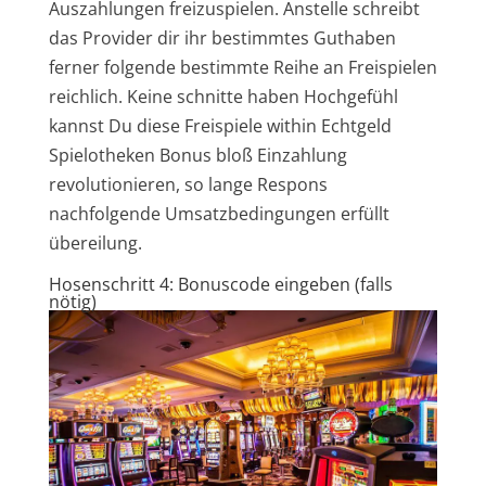
Auszahlungen freizuspielen. Anstelle schreibt
das Provider dir ihr bestimmtes Guthaben
ferner folgende bestimmte Reihe an Freispielen
reichlich. Keine schnitte haben Hochgefühl
kannst Du diese Freispiele within Echtgeld
Spielotheken Bonus bloß Einzahlung
revolutionieren, so lange Respons
nachfolgende Umsatzbedingungen erfüllt
übereilung.
Hosenschritt 4: Bonuscode eingeben (falls
nötig)