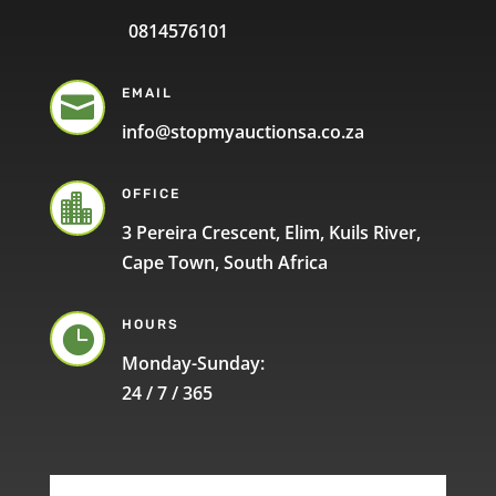
0814576101
EMAIL

info@stopmyauctionsa.co.za
OFFICE

3 Pereira Crescent, Elim, Kuils River,
Cape Town, South Africa
HOURS

Monday-Sunday:
24 / 7 / 365