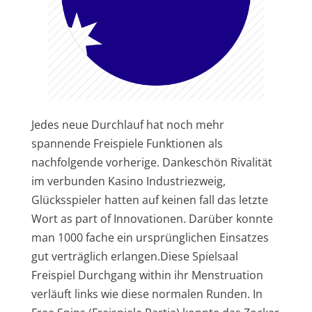
Jedes neue Durchlauf hat noch mehr
spannende Freispiele Funktionen als
nachfolgende vorherige. Dankeschön Rivalität
im verbunden Kasino Industriezweig,
Glücksspieler hatten auf keinen fall das letzte
Wort as part of Innovationen. Darüber konnte
man 1000 fache ein ursprünglichen Einsatzes
gut verträglich erlangen.Diese Spielsaal
Freispiel Durchgang within ihr Menstruation
verläuft links wie diese normalen Runden. In