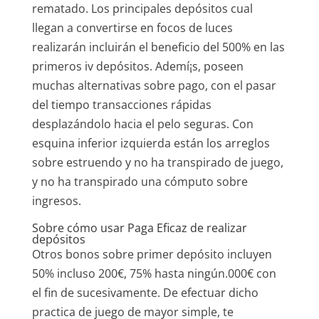
rematado. Los principales depósitos cual
llegan a convertirse en focos de luces
realizarán incluirán el beneficio del 500% en las
primeros iv depósitos. Ademí¡s, poseen
muchas alternativas sobre pago, con el pasar
del tiempo transacciones rápidas
desplazándolo hacia el pelo seguras. Con
esquina inferior izquierda están los arreglos
sobre estruendo y no ha transpirado de juego,
y no ha transpirado una cómputo sobre
ingresos.
Sobre cómo usar Paga Eficaz de realizar
depósitos
Otros bonos sobre primer depósito incluyen
50% incluso 200€, 75% hasta ningún.000€ con
el fin de sucesivamente. De efectuar dicho
practica de juego de mayor simple, te