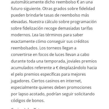
automáticamente dicho reembolso € an una
futuro siguiente. Otras grados sobre fidelidad
pueden brindarle tasas de reembolso más
elevadas. Nuestra cálculo sobre programación
sobre fidelización recoge demasiadas tarifas
modernos. Lea las términos para saber
exactamente cómo conseguir sus créditos
reembolsados. Los torneos llegan a
convertirse en focos de luces llevan a cabo
durante toda una temporada, joviales premios
acumulados referente a € desplazándolo hacia
el pelo premios específicas para mejores
jugadores. Ciertos casinos en internet,
especialmente quienes deben promociones
por lapso acotado, podrían seguir solicitando
códigos de bonos.