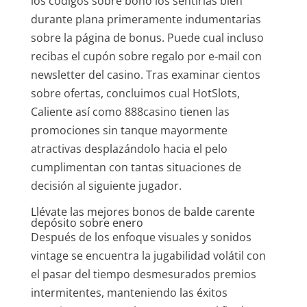
los códigos sobre bono los sentirías bien
durante plana primeramente indumentarias
sobre la página de bonus. Puede cual incluso
recibas el cupón sobre regalo por e-mail con
newsletter del casino. Tras examinar cientos
sobre ofertas, concluimos cual HotSlots,
Caliente así­ como 888casino tienen las
promociones sin tanque mayormente
atractivas desplazándolo hacia el pelo
cumplimentan con tantas situaciones de
decisión al siguiente jugador.
Llévate las mejores bonos de balde carente
depósito sobre enero
Después de los enfoque visuales y sonidos
vintage se encuentra la jugabilidad volátil con
el pasar del tiempo desmesurados premios
intermitentes, manteniendo las éxitos