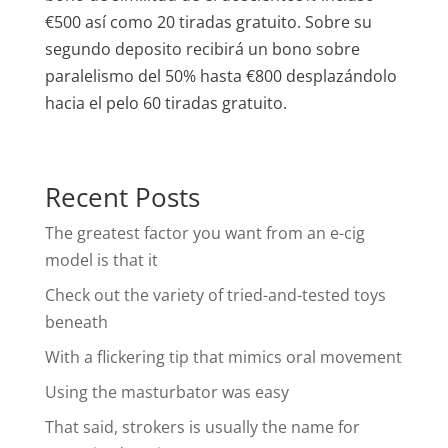
€500 así­ como 20 tiradas gratuito. Sobre su
segundo deposito recibirá un bono sobre
paralelismo del 50% hasta €800 desplazándolo
hacia el pelo 60 tiradas gratuito.
Recent Posts
The greatest factor you want from an e-cig
model is that it
Check out the variety of tried-and-tested toys
beneath
With a flickering tip that mimics oral movement
Using the masturbator was easy
That said, strokers is usually the name for