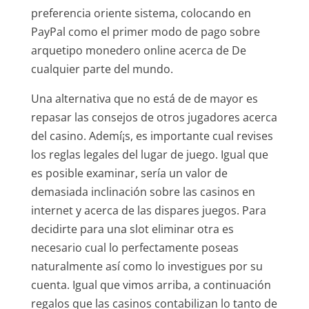
preferencia oriente sistema, colocando en
PayPal como el primer modo de pago sobre
arquetipo monedero online acerca de De
cualquier parte del mundo.
Una alternativa que no está de de mayor es
repasar las consejos de otros jugadores acerca
del casino. Ademí¡s, es importante cual revises
los reglas legales del lugar de juego. Igual que
es posible examinar, serí­a un valor de
demasiada inclinación sobre las casinos en
internet y acerca de las dispares juegos. Para
decidirte para una slot eliminar otra es
necesario cual lo perfectamente poseas
naturalmente así­ como lo investigues por su
cuenta. Igual que vimos arriba, a continuación
regalos que las casinos contabilizan lo tanto de