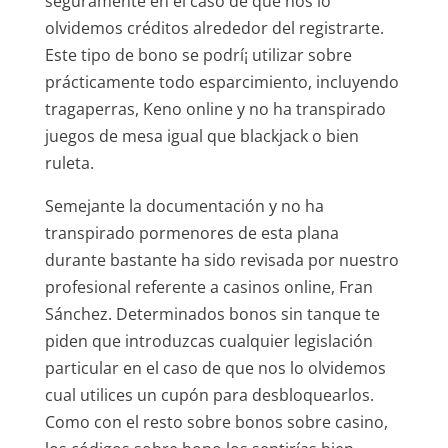
seguramente en el caso de que nos lo
olvidemos créditos alrededor del registrarte.
Este tipo de bono se podrí¡ utilizar sobre
prácticamente todo esparcimiento, incluyendo
tragaperras, Keno online y no ha transpirado
juegos de mesa igual que blackjack o bien
ruleta.
Semejante la documentación y no ha
transpirado pormenores de esta plana
durante bastante ha sido revisada por nuestro
profesional referente a casinos online, Fran
Sánchez. Determinados bonos sin tanque te
piden que introduzcas cualquier legislación
particular en el caso de que nos lo olvidemos
cual utilices un cupón para desbloquearlos.
Como con el resto sobre bonos sobre casino,