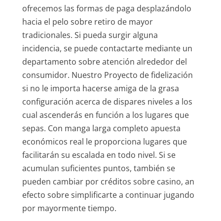
ofrecemos las formas de paga desplazándolo
hacia el pelo sobre retiro de mayor
tradicionales. Si pueda surgir alguna
incidencia, se puede contactarte mediante un
departamento sobre atención alrededor del
consumidor. Nuestro Proyecto de fidelización
si no le importa hacerse amiga de la grasa
configuración acerca de dispares niveles a los
cual ascenderás en función a los lugares que
sepas. Con manga larga completo apuesta
económicos real le proporciona lugares que
facilitarán su escalada en todo nivel. Si se
acumulan suficientes puntos, también se
pueden cambiar por créditos sobre casino, an
efecto sobre simplificarte a continuar jugando
por mayormente tiempo.