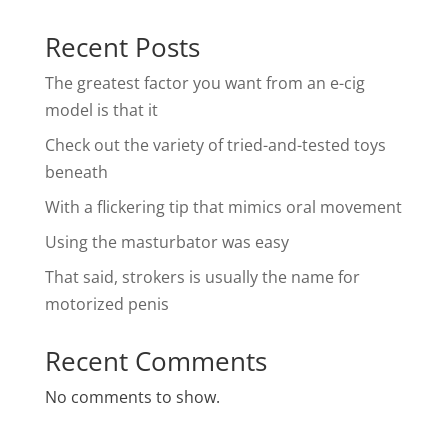
Recent Posts
The greatest factor you want from an e-cig
model is that it
Check out the variety of tried-and-tested toys
beneath
With a flickering tip that mimics oral movement
Using the masturbator was easy
That said, strokers is usually the name for
motorized penis
Recent Comments
No comments to show.