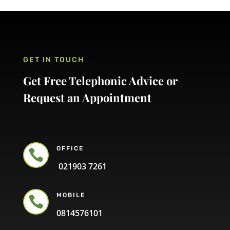
GET IN TOUCH
Get Free Telephonic Advice or
Request an Appointment
OFFICE

021903 7261
MOBILE

0814576101