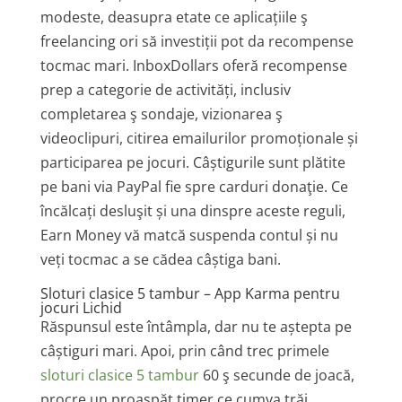
modeste, deasupra etate ce aplicațiile ş
freelancing ori să investiții pot da recompense
tocmac mari. InboxDollars oferă recompense
prep a categorie de activități, inclusiv
completarea ş sondaje, vizionarea ş
videoclipuri, citirea emailurilor promoționale și
participarea pe jocuri. Câștigurile sunt plătite
pe bani via PayPal fie spre carduri donaţie. Ce
încălcați desluşit și una dinspre aceste reguli,
Earn Money vă matcă suspenda contul și nu
veți tocmac a se cădea câștiga bani.
Sloturi clasice 5 tambur – App Karma pentru
jocuri Lichid
Răspunsul este întâmpla, dar nu te aștepta pe
câștiguri mari. Apoi, prin când trec primele
sloturi clasice 5 tambur
60 ş secunde de joacă,
procre un proaspăt timer ce cumva trăi