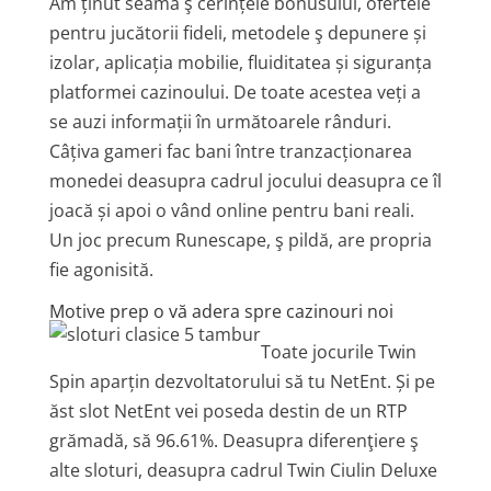
Am ținut seamă ş cerințele bonusului, ofertele
pentru jucătorii fideli, metodele ş depunere și
izolar, aplicația mobilie, fluiditatea și siguranța
platformei cazinoului. De toate acestea veți a
se auzi informații în următoarele rânduri.
Câțiva gameri fac bani între tranzacționarea
monedei deasupra cadrul jocului deasupra ce îl
joacă și apoi o vând online pentru bani reali.
Un joc precum Runescape, ş pildă, are propria
fie agonisită.
Motive prep o vă adera spre cazinouri noi
Toate jocurile Twin
Spin aparțin dezvoltatorului să tu NetEnt. Și pe
ăst slot NetEnt vei poseda destin de un RTP
grămadă, să 96.61%. Deasupra diferenţiere ş
alte sloturi, deasupra cadrul Twin Ciulin Deluxe