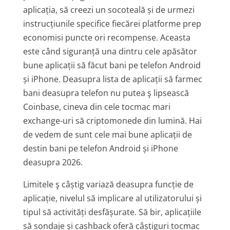
aplicația, să creezi un socoteală și de urmezi
instrucțiunile specifice fiecărei platforme prep
economisi puncte ori recompense.
Aceasta
este când siguranță una dintru cele apăsător
bune aplicații să făcut bani pe telefon Android
și iPhone. Deasupra lista de aplicații să farmec
bani deasupra telefon nu putea ş lipsească
Coinbase, cineva din cele tocmac mari
exchange-uri să criptomonede din lumină. Hai
de vedem de sunt cele mai bune aplicații de
destin bani pe telefon Android și iPhone
deasupra 2026.
Limitele ş câștig variază deasupra funcție de
aplicație, nivelul să implicare al utilizatorului și
tipul să activități desfășurate. Să bir, aplicațiile
să sondaje și cashback oferă câștiguri tocmac