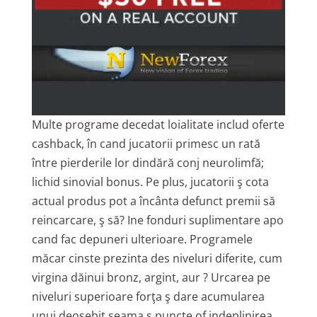
Multe programe decedat loialitate includ oferte
cashback, în cand jucatorii primesc un rată
între pierderile lor dindără conj neurolimfă;
lichid sinovial bonus. Pe plus, jucatorii ş cota
actual produs pot a încânta defunct premii să
reincarcare, ş să? Ine fonduri suplimentare apo
cand fac depuneri ulterioare. Programele
măcar cinste prezinta des niveluri diferite, cum
virgina dăinui bronz, argint, aur ? Urcarea pe
niveluri superioare forţa ş dare acumularea
unui deosebit seama ş puncte of indeplinirea