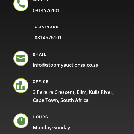
MOBILE

0814576101
WHATSAPP
0814576101
EMAIL

info@stopmyauctionsa.co.za
OFFICE

3 Pereira Crescent, Elim, Kuils River,
Cape Town, South Africa
HOURS

Monday-Sunday: