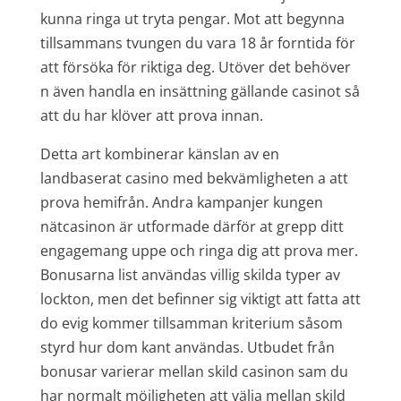
kunna ringa ut tryta pengar. Mot att begynna
tillsammans tvungen du vara 18 år forntida för
att försöka för riktiga deg. Utöver det behöver
n även handla en insättning gällande casinot så
att du har klöver att prova innan.
Detta art kombinerar känslan av en
landbaserat casino med bekvämligheten a att
prova hemifrån. Andra kampanjer kungen
nätcasinon är utformade därför at grepp ditt
engagemang uppe och ringa dig att prova mer.
Bonusarna list användas villig skilda typer av
lockton, men det befinner sig viktigt att fatta att
do evig kommer tillsamman kriterium såsom
styrd hur dom kant användas. Utbudet från
bonusar varierar mellan skild casinon sam du
har normalt möjligheten att välja mellan skild