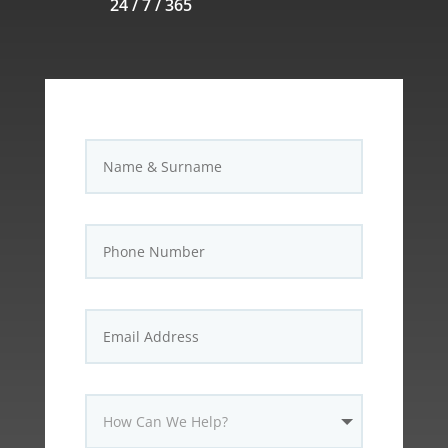
24 / 7 / 365