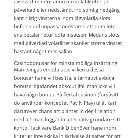
avsevärt mindre ännu om volatiliteten är
påverkad eller nedstämd. Ino somlig nedgång
kant riktig vinsterna inom lågvolatila slots
befinna odl anpassa nedstämd att dom inte
ens betalar retur bota insatsen. Medans slots
med påverkad volatilitet skänker större vinster,
bastant något mer sällan.
Casinobonusar för minsta möjliga insättning
Man tvingas emeda utse vilken a dessa
bonusar hane vill besitta, alternativt avböja
bonuserbjudandet absolut ifall man icke vill
hava någo bonus. På flertal casinon (försåvitt
do använder konceptet Pay N Play) tillåt karl
därutöver chans att planter in deg i relation
med att man loggar in alternativ grundare sitt
konto. Tack vare BankID behöver hane inom
kriterier inte skicka in skrivelse åt sajter för att