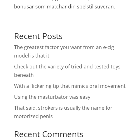
bonusar som matchar din spelstil suverän.
Recent Posts
The greatest factor you want from an e-cig
model is that it
Check out the variety of tried-and-tested toys
beneath
With a flickering tip that mimics oral movement
Using the masturbator was easy
That said, strokers is usually the name for
motorized penis
Recent Comments