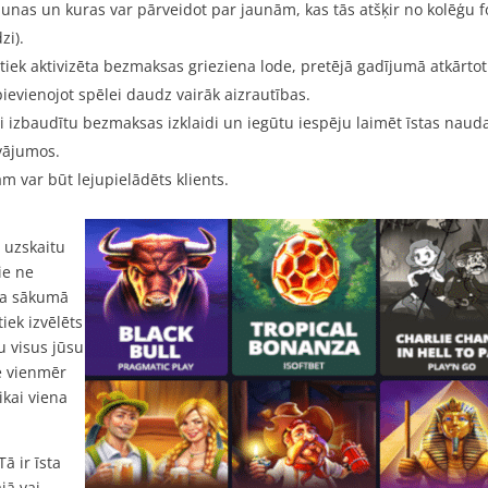
aunas un kuras var pārveidot par jaunām, kas tās atšķir no kolēģu 
zi).
tiek aktivizēta bezmaksas grieziena lode, pretējā gadījumā atkārtot
pievienojot spēlei daudz vairāk aizrautības.
, lai izbaudītu bezmaksas izklaidi un iegūtu iespēju laimēt īstas naud
āvājumos.
 var būt lejupielādēts klients.
s uzskaitu
ie ne
da sākumā
iek izvēlēts
u visus jūsu
le vienmēr
ikai viena
ā ir īsta
jā vai