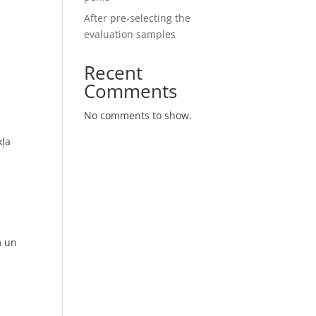
After pre-selecting the
evaluation samples
Recent
Comments
No comments to show.
kļa
m un