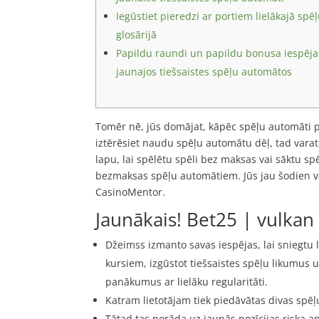
Iegūstiet pieredzi ar portiem lielākajā spē
glosārijā
Papildu raundi un papildu bonusa iespēja
jaunajos tiešsaistes spēļu automātos
Tomēr nē, jūs domājat, kāpēc spēļu automāti pi
iztērēsiet naudu spēļu automātu dēļ, tad varat t
lapu, lai spēlētu spēli bez maksas vai sāktu spē
bezmaksas spēļu automātiem. Jūs jau šodien va
CasinoMentor.
Jaunākais!
Bet25 | vulkan
Džeimss izmanto savas iespējas, lai sniegtu
kursiem, izgūstot tiešsaistes spēļu likumus
panākumus ar lielāku regularitāti.
Katram lietotājam tiek piedāvātas divas spēļ
Tātad tas norāda uz jaunās pozīcijas riska 