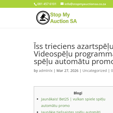
081 457 6101
info@stopmyauctionsa.co.za
Īss trieciens azartspē
Videospēļu programma
spēļu automātu promo
by
admlnlx
|
Mar 27, 2026
|
Uncategorized
|
Blogi
Jaunākais! Bet25 | vulkan spiele spēļu
automātu promo
Jaunākie tiešsaistes spēļu automāti