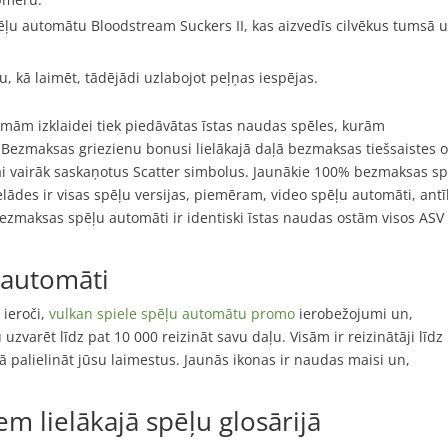
ēļu automātu Bloodstream Suckers II, kas aizvedīs cilvēkus tumsā 
du, kā laimēt, tādējādi uzlabojot peļņas iespējas.
mām izklaidei tiek piedāvātas īstas naudas spēles, kurām
Bezmaksas griezienu bonusi lielākajā daļā bezmaksas tiešsaistes 
 vai vairāk saskaņotus Scatter simbolus. Jaunākie 100% bezmaksas s
ādes ir visas spēļu versijas, piemēram, video spēļu automāti, antī
ezmaksas spēļu automāti ir identiski īstas naudas ostām visos ASV
u automāti
 ieroči,
vulkan spiele spēļu automātu promo
ierobežojumi un,
zvarēt līdz pat 10 000 reizināt savu daļu. Visām ir reizinātāji līdz
 kā palielināt jūsu laimestus. Jaunās ikonas ir naudas maisi un,
em lielākajā spēļu glosārijā