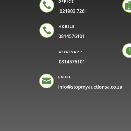
OFFICE

021903 7261
MOBILE

0814576101
WHATSAPP
0814576101
EMAIL

info@stopmyauctionsa.co.za