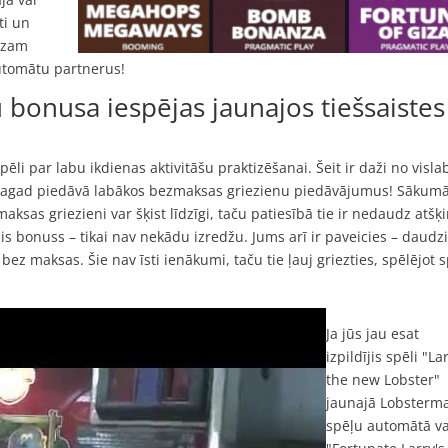
ti un
ūdzam
automātu partnerus!
 bonusa iespējas jaunajos tiešsaistes
 par labu ikdienas aktivitāšu praktizēšanai. Šeit ir daži no visla
as tagad piedāvā labākos bezmaksas griezienu piedāvājumus! Sākum
s griezieni var šķist līdzīgi, taču patiesībā tie ir nedaudz atšķir
ais bonuss – tikai nav nekādu izredžu. Jums arī ir paveicies – daudz
ez maksas. Šie nav īsti ienākumi, taču tie ļauj griezties, spēlējot s
Ja jūs jau esat
izpildījis spēli "La
the new Lobster"
jaunajā Lobsterm
spēļu automātā va