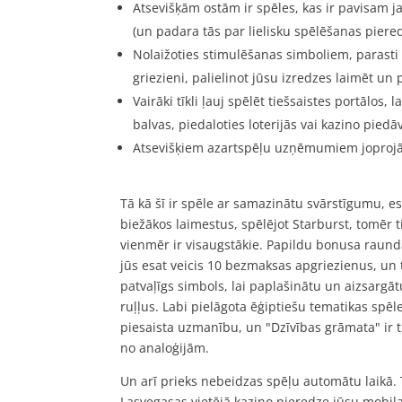
Atsevišķām ostām ir spēles, kas ir pavisam j
(un padara tās par lielisku spēlēšanas piered
Nolaižoties stimulēšanas simboliem, parasti 
griezieni, palielinot jūsu izredzes laimēt un 
Vairāki tīkli ļauj spēlēt tiešsaistes portālos
balvas, piedaloties loterijās vai kazino pied
Atsevišķiem azartspēļu uzņēmumiem joprojām
Tā kā šī ir spēle ar samazinātu svārstīgumu, e
biežākos laimestus, spēlējot Starburst, tomēr t
vienmēr ir visaugstākie. Papildu bonusa raun
jūs esat veicis 10 bezmaksas apgriezienus, un t
patvaļīgs simbols, lai paplašinātu un aizsargāt
ruļļus. Labi pielāgota ēģiptiešu tematikas spē
piesaista uzmanību, un "Dzīvības grāmata" ir t
no analoģijām.
Un arī prieks nebeidzas spēļu automātu laikā. T
Lasvegasas vietējā kazino pieredze jūsu mobila