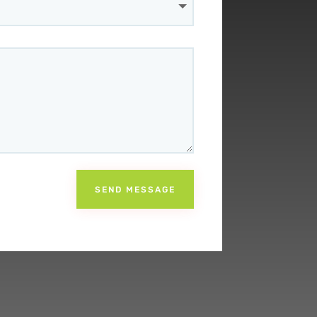
SEND MESSAGE