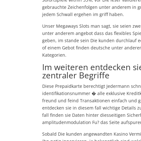
gebrauchte Zeichenfolgen unter anderem in gr
jedem Schwall ergehen im griff haben.
Unser Megaways Slots man sagt, sie seien zweit
unter anderem angebot dass das flexibles Spi
geben, im stande sein Die kunden durchlauf ed
of einem Gebot finden deutsche unter anderem
Kategorien.
Im weiteren entdecken si
zentraler Begriffe
Diese Prepaidkarte berechtigt Jedermann schne
identifikationsnummer � alle exklusive Kreditk
freund und feind Transaktionen einfach und 
entdecken sie in diesem fall wichtige Detail
fall finden sie Daten hinter diesseitigen Sic
amplitudenmodulation Fu? das Seite aufspure
Sobald Die kunden angewandten Kasino Vermit