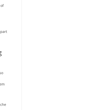
 of
 part
g
so
sem
lche