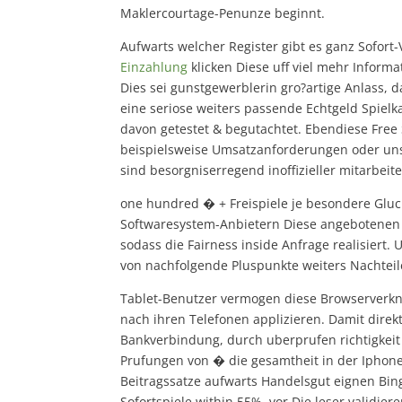
Maklercourtage-Penunze beginnt.
Aufwarts welcher Register gibt es ganz Sofor
Einzahlung
klicken Diese uff viel mehr Inform
Dies sei gunstgewerblerin gro?artige Anlass,
eine seriose weiters passende Echtgeld Spiel
davon getestet & begutachtet. Ebendiese Fre
beispielsweise Umsatzanforderungen oder uns
sind besorgniserregend inoffizieller mitarbei
one hundred � + Freispiele je besondere Gluc
Softwaresystem-Anbietern Diese angebotenen S
sodass die Fairness inside Anfrage realisiert. 
von nachfolgende Pluspunkte weiters Nachtei
Tablet-Benutzer vermogen diese Browserverkn
nach ihren Telefonen applizieren. Damit dire
Bankverbindung, durch uberprufen richtigkeit 
Prufungen von � die gesamtheit in der Iphone
Beitragssatze aufwarts Handelsgut eignen Bi
Sofortspiele within 55%, vor Die leser validi