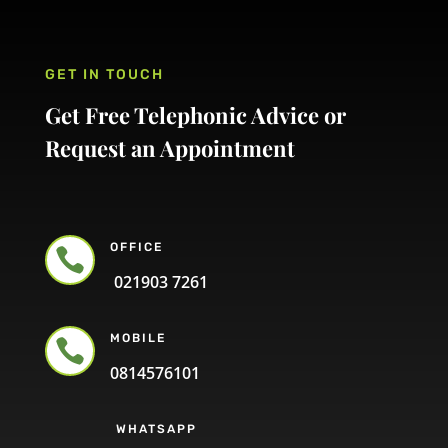
GET IN TOUCH
Get Free Telephonic Advice or
Request an Appointment
OFFICE

021903 7261
MOBILE

0814576101
WHATSAPP