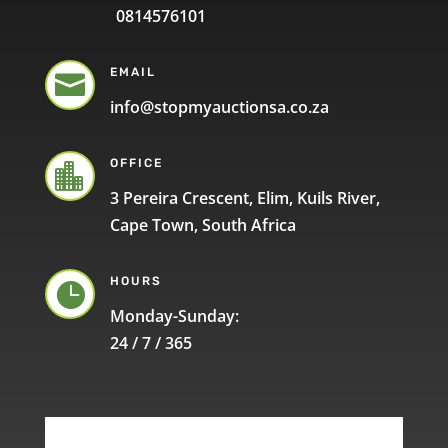
0814576101
EMAIL

info@stopmyauctionsa.co.za
OFFICE

3 Pereira Crescent, Elim, Kuils River,
Cape Town, South Africa
HOURS

Monday-Sunday:
24 / 7 / 365