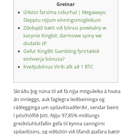
Greinar
I24slot farsíma niðurhal | Megaways:
Slepptu nýjum vinningsmogleikum
Zdobądź bætt við bónus powitalny w
kasynie Kingbit: darmowe spiny we
dodatki zł!
Gefur KingBit Gambling fyrirtækið
einhverja bónusa?
Kveðjubónus Virði allt að 1 BTC
Skráðu þig núna til að fá nýja möguleika á hvata
án innleggs, auk faglegra leiðbeininga og
ráðlegginga um spilavítisaðferðir, sendar beint
í pósthólfið þitt. Nýju 97,85% miðlungs
greiðsluhlutfallin gefa til kynna sanngirni
spilavítisins, og viðbótin við lifandi gjafara bætir