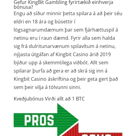
Gefur KingBit Gambling fyrirtækið einhverja
bónusa?
Engu að síður minnir þetta spilara á að þeir séu
eldri en 18 ára og búsettir í
lögsagnarumdæmum þar sem fjárhættuspil á
netinu eru í raun dæmd. Fyrir alla sem halda
sig frá dulritunarvænum spilavítum á netinu,
nýjasta útgáfan af Kingbit Casino árið 2019
býður upp á skemmtilega viðbót. Allt sem
spilarar þurfa að gera er að skrá sig inn á
Kingbit Casino áskriftina og þeir geta gert það
sem þeir vilja á tölvunni sinni.
Kveðjubónus Virði allt að 1 BTC