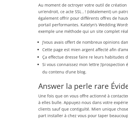
Au moment de octroyer votre outil de création 
un’endroit, ce acte SSL , ! (idéalement) un p
également offrir pour différents offres de haute
portail performantes. Katelyn’s Wedding Words
exemple une méthode qui un site complet réali
J’vous avais offert de nombreux opinions da
Cette page est mien argent affecté afin d’amél
Ça effectue dresse faire re leurs habitudes d
Si vous connaissez mon lettre )’prospection
du contenu d’une blog.
Answer la perle rare Évide
Une fois que on vous offre actionné à contact
à elles bulle. Appuyez-nous dans votre expéri
clients sauf que contiguïté. Mien unique chose 
part installer à chez vous pour taper beaucoup