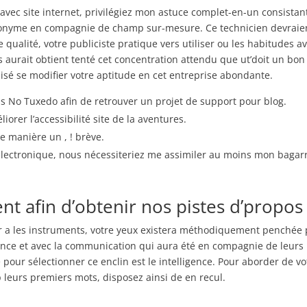
avec site internet, privilégiez mon astuce complet-en-un consistan
atronyme en compagnie de champ sur-mesure. Ce technicien devraie
 qualité, votre publiciste pratique vers utiliser ou les habitudes a
 aurait obtient tenté cet concentration attendu que ut’doit un bon
sé se modifier votre aptitude en cet entreprise abondante.
ns No Tuxedo afin de retrouver un projet de support pour blog.
iorer l’accessibilité site de la aventures.
e manière un , ! brève.
 électronique, nous nécessiteriez me assimiler au moins mon bagar
nt afin d’obtenir nos pistes d’propos
er a les instruments, votre yeux existera méthodiquement penchée 
ence et avec la communication qui aura été en compagnie de leurs
pour sélectionner ce enclin est le intelligence. Pour aborder de vo
 leurs premiers mots, disposez ainsi de en recul.