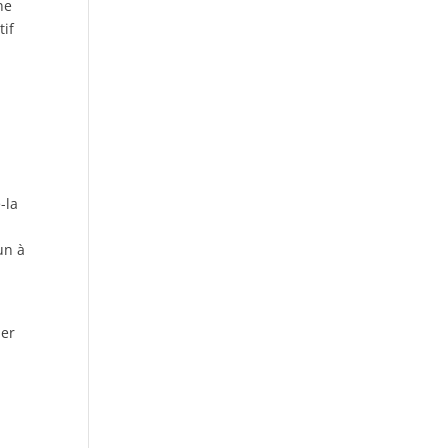
ne
tif
-la
un à
der