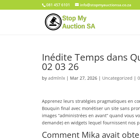
081 457 6101
info@stopmyauctionsa.co.za
Inédite Temps dans Q
02 03 26
by
admlnlx
|
Mar 27, 2026
|
Uncategorized
|
Apprenez leurs stratégies pragmatiques en co
Bouquin final avec monétiser un site sans promo
images “administrées en avant” quand vous voy
demande) en widgets lequel fournissent nos p
Comment Mika avait obten