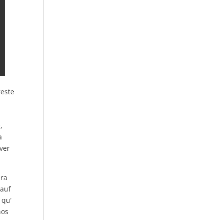
reste
,
a
uver
dra
sauf
 qu’
nos