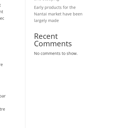
t
Early products for the
nt
Nantai market have been
vec
largely made
Recent
Comments
No comments to show.
re
par
tre