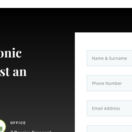
onic
st an
OFFICE
