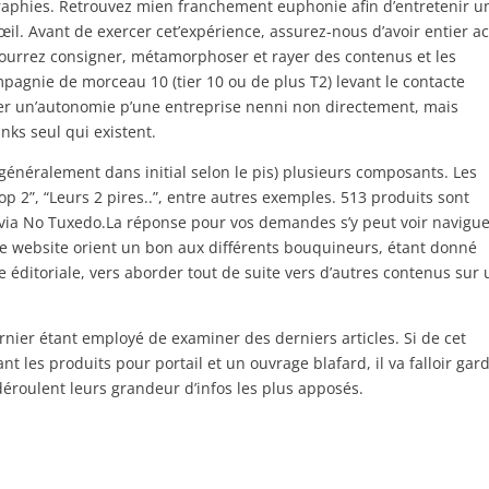
graphies. Retrouvez mien franchement euphonie afin d’entretenir u
œil. Avant de exercer cet’expérience, assurez-nous d’avoir entier ac
pourrez consigner, métamorphoser et rayer des contenus et les
pagnie de morceau 10 (tier 10 ou de plus T2) levant le contacte
er un’autonomie p’une entreprise nenni non directement, mais
nks seul qui existent.
généralement dans initial selon le pis) plusieurs composants. Les
p 2”, “Leurs 2 pires..”, entre autres exemples. 513 produits sont
via No Tuxedo.La réponse pour vos demandes s’y peut voir navigue
e website orient un bon aux différents bouquineurs, étant donné
e éditoriale, vers aborder tout de suite vers d’autres contenus sur 
nier étant employé de examiner des derniers articles. Si de cet
t les produits pour portail et un ouvrage blafard, il va falloir gar
 déroulent leurs grandeur d’infos les plus apposés.