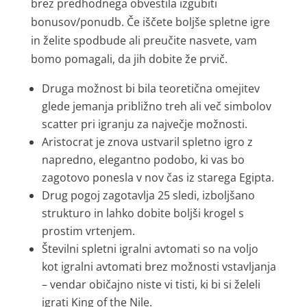
brez predhodnega obvestila izgubiti
bonusov/ponudb. Če iščete boljše spletne igre
in želite spodbude ali preučite nasvete, vam
bomo pomagali, da jih dobite že prvič.
Druga možnost bi bila teoretična omejitev
glede jemanja približno treh ali več simbolov
scatter pri igranju za največje možnosti.
Aristocrat je znova ustvaril spletno igro z
napredno, elegantno podobo, ki vas bo
zagotovo ponesla v nov čas iz starega Egipta.
Drug pogoj zagotavlja 25 sledi, izboljšano
strukturo in lahko dobite boljši krogel s
prostim vrtenjem.
Številni spletni igralni avtomati so na voljo
kot igralni avtomati brez možnosti vstavljanja
– vendar običajno niste vi tisti, ki bi si želeli
igrati King of the Nile.