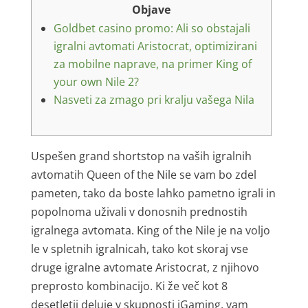
Objave
Goldbet casino promo: Ali so obstajali
igralni avtomati Aristocrat, optimizirani
za mobilne naprave, na primer King of
your own Nile 2?
Nasveti za zmago pri kralju vašega Nila
Uspešen grand shortstop na vaših igralnih
avtomatih Queen of the Nile se vam bo zdel
pameten, tako da boste lahko pametno igrali in
popolnoma uživali v donosnih prednostih
igralnega avtomata. King of the Nile je na voljo
le v spletnih igralnicah, tako kot skoraj vse
druge igralne avtomate Aristocrat, z njihovo
preprosto kombinacijo.
Ki že več kot 8
desetletij deluje v skupnosti iGaming, vam