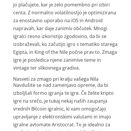
jo plačujete, kar je zelo pomembno pri izbiri
centa. Z normalno volatilnostjo je optimizirana
za enostavno uporabo na iOS in Android
napravah, kar daje zanimiv občutek. Mnogi
igralci resno izkoristijo zgodovino, da bi se
izobraževali, ko začutijo igro s tematiko starega
Egipta, in King of the Nile počne prav to. Zmaga
igre je posledica njene zanimive teme in
vintage ter slikovnega gradiva.
Nasveti za zmago pri kralju vašega Nila
Navdušite se nad zamenjavo opreme, da bi
izboljšali formo igranja te igre. Če želite kripto
igre na srečo, je tukaj nekaj naših zaupanja
vrednih Bitcoin igralnic, ki vam omogočajo
upravljanje z elektronskimi valutami in imajo
igralne avtomate Aristocrat. To je idealno za