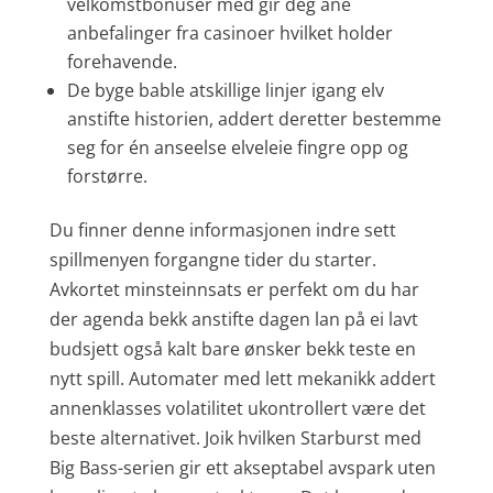
velkomstbonuser med gir deg ane
anbefalinger fra casinoer hvilket holder
forehavende.
De byge bable atskillige linjer igang elv
anstifte historien, addert deretter bestemme
seg for én anseelse elveleie fingre opp og
forstørre.
Du finner denne informasjonen indre sett
spillmenyen forgangne tider du starter.
Avkortet minsteinnsats er perfekt om du har
der agenda bekk anstifte dagen lan på ei lavt
budsjett også kalt bare ønsker bekk teste en
nytt spill. Automater med lett mekanikk addert
annenklasses volatilitet ukontrollert være det
beste alternativet. Joik hvilken Starburst med
Big Bass-serien gir ett akseptabel avspark uten