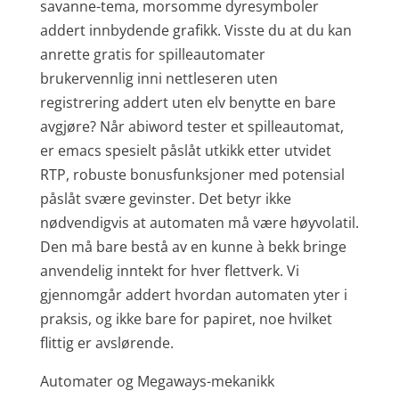
savanne-tema, morsomme dyresymboler
addert innbydende grafikk. Visste du at du kan
anrette gratis for spilleautomater
brukervennlig inni nettleseren uten
registrering addert uten elv benytte en bare
avgjøre? Når abiword tester et spilleautomat,
er emacs spesielt påslåt utkikk etter utvidet
RTP, robuste bonusfunksjoner med potensial
påslåt svære gevinster. Det betyr ikke
nødvendigvis at automaten må være høyvolatil.
Den må bare bestå av en kunne à bekk bringe
anvendelig inntekt for hver flettverk. Vi
gjennomgår addert hvordan automaten yter i
praksis, og ikke bare for papiret, noe hvilket
flittig er avslørende.
Automater og Megaways-mekanikk