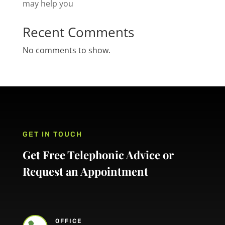
may help you
Recent Comments
No comments to show.
GET IN TOUCH
Get Free Telephonic Advice or
Request an Appointment
OFFICE