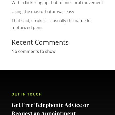
With a flickering tip that mimics oral movement
Using the masturbator was easy
That said, strokers is usually the name for
motorized penis
Recent Comments
No comments to show.
GET IN TOUCH
Get Free Telephonic Advice or
Request an Appointment