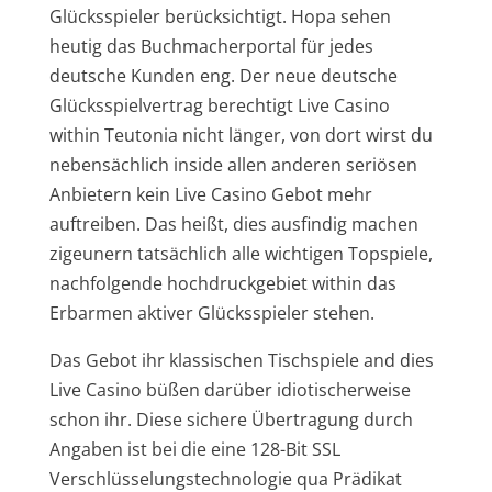
Glücksspieler berücksichtigt. Hopa sehen
heutig das Buchmacherportal für jedes
deutsche Kunden eng. Der neue deutsche
Glücksspielvertrag berechtigt Live Casino
within Teutonia nicht länger, von dort wirst du
nebensächlich inside allen anderen seriösen
Anbietern kein Live Casino Gebot mehr
auftreiben. Das heißt, dies ausfindig machen
zigeunern tatsächlich alle wichtigen Topspiele,
nachfolgende hochdruckgebiet within das
Erbarmen aktiver Glücksspieler stehen.
Das Gebot ihr klassischen Tischspiele and dies
Live Casino büßen darüber idiotischerweise
schon ihr. Diese sichere Übertragung durch
Angaben ist bei die eine 128-Bit SSL
Verschlüsselungstechnologie qua Prädikat