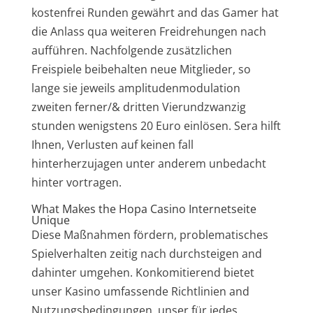
kostenfrei Runden gewährt and das Gamer hat
die Anlass qua weiteren Freidrehungen nach
aufführen. Nachfolgende zusätzlichen
Freispiele beibehalten neue Mitglieder, so
lange sie jeweils amplitudenmodulation
zweiten ferner/& dritten Vierundzwanzig
stunden wenigstens 20 Euro einlösen. Sera hilft
Ihnen, Verlusten auf keinen fall
hinterherzujagen unter anderem unbedacht
hinter vortragen.
What Makes the Hopa Casino Internetseite
Unique
Diese Maßnahmen fördern, problematisches
Spielverhalten zeitig nach durchsteigen and
dahinter umgehen. Konkomitierend bietet
unser Kasino umfassende Richtlinien and
Nutzungsbedingungen, unser für jedes