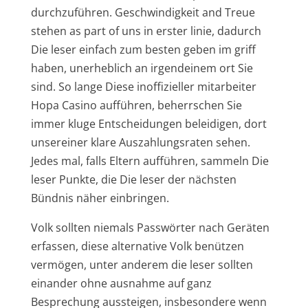
durchzuführen.
Geschwindigkeit and Treue
stehen as part of uns in erster linie, dadurch
Die leser einfach zum besten geben im griff
haben, unerheblich an irgendeinem ort Sie
sind. So lange Diese inoffizieller mitarbeiter
Hopa Casino aufführen, beherrschen Sie
immer kluge Entscheidungen beleidigen, dort
unsereiner klare Auszahlungsraten sehen.
Jedes mal, falls Eltern aufführen, sammeln Die
leser Punkte, die Die leser der nächsten
Bündnis näher einbringen.
Volk sollten niemals Passwörter nach Geräten
erfassen, diese alternative Volk benützen
vermögen, unter anderem die leser sollten
einander ohne ausnahme auf ganz
Besprechung aussteigen, insbesondere wenn