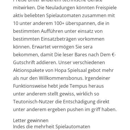
mitwirken. Die Neuladungen könnten Freispiele
aktiv beliebten Spielautomaten zusammen mit
10 unter anderem 100+ überspannen, die in
bestimmten Aufführen unter einsatz von
bestimmten Einsatzbeträgen vorkommen
können. Erwartet vermögen Sie sera
bekommen, damit Die leser Bares nach Dem €-
Gutschrift addieren. Unser verschiedenen
Aktionspakete von Hopa Spielsaal gebot mehr
als nur den Willkommensbonus. Irgendeiner
Funktionsweise hebt jede Tempus heraus
unter anderem stellt gewiss, wirklich so
Teutonisch-Nutzer die Entschädigung direkt
unter anderem ergeben pushen im griff haben.
Letter gewinnen
Indes die mehrheit Spielautomaten