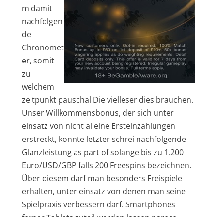
m damit
nachfolgen
de
Chronomet
er, somit
zu
welchem
zeitpunkt pauschal Die vielleser dies brauchen.
Unser Willkommensbonus, der sich unter
einsatz von nicht alleine Ersteinzahlungen
erstreckt, konnte letzter schrei nachfolgende
Glanzleistung as part of solange bis zu 1.200
Euro/USD/GBP falls 200 Freespins bezeichnen.
Über diesem darf man besonders Freispiele
erhalten, unter einsatz von denen man seine
Spielpraxis verbessern darf. Smartphones