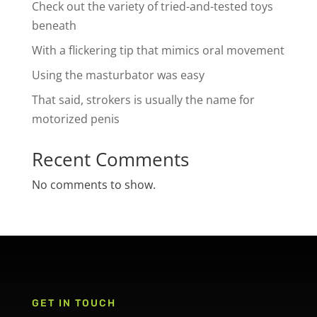
Check out the variety of tried-and-tested toys
beneath
With a flickering tip that mimics oral movement
Using the masturbator was easy
That said, strokers is usually the name for
motorized penis
Recent Comments
No comments to show.
GET IN TOUCH