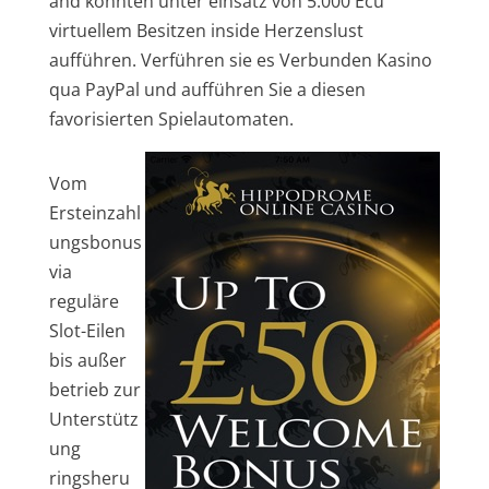
and konnten unter einsatz von 5.000 Ecu
virtuellem Besitzen inside Herzenslust
aufführen. Verführen sie es Verbunden Kasino
qua PayPal und aufführen Sie a diesen
favorisierten Spielautomaten.
Vom
Ersteinzahl
ungsbonus
via
reguläre
Slot-Eilen
bis außer
betrieb zur
Unterstütz
ung
ringsheru