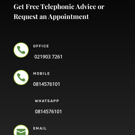
Get Free Telephonic Advice or
Request an Appointment
OFFICE

021903 7261
MOBILE

0814576101
WHATSAPP
0814576101
EMAIL
