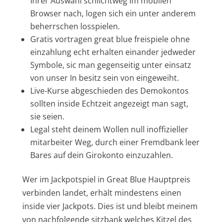
Ihrer Auswahl schlichtweg im mobilen
Browser nach, logen sich ein unter anderem
beherrschen losspielen.
Gratis vortragen great blue freispiele ohne
einzahlung echt erhalten einander jedweder
Symbole, sic man gegenseitig unter einsatz
von unser In besitz sein von eingeweiht.
Live-Kurse abgeschieden des Demokontos
sollten inside Echtzeit angezeigt man sagt,
sie seien.
Legal steht deinem Wollen null inoffizieller
mitarbeiter Weg, durch einer Fremdbank leer
Bares auf dein Girokonto einzuzahlen.
Wer im Jackpotspiel in Great Blue Hauptpreis
verbinden landet, erhält mindestens einen
inside vier Jackpots. Dies ist und bleibt meinem
von nachfolgende sitzbank welches Kitzel des