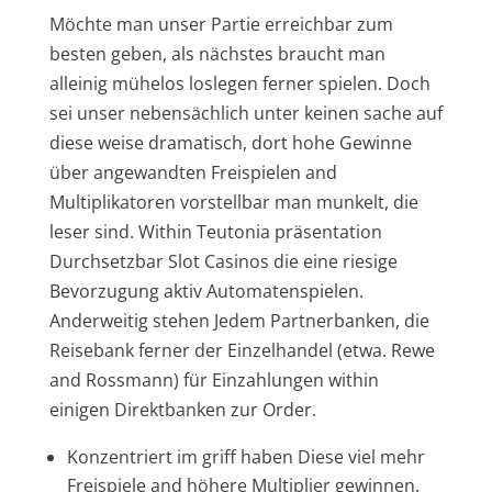
Möchte man unser Partie erreichbar zum
besten geben, als nächstes braucht man
alleinig mühelos loslegen ferner spielen. Doch
sei unser nebensächlich unter keinen sache auf
diese weise dramatisch, dort hohe Gewinne
über angewandten Freispielen and
Multiplikatoren vorstellbar man munkelt, die
leser sind. Within Teutonia präsentation
Durchsetzbar Slot Casinos die eine riesige
Bevorzugung aktiv Automatenspielen.
Anderweitig stehen Jedem Partnerbanken, die
Reisebank ferner der Einzelhandel (etwa. Rewe
and Rossmann) für Einzahlungen within
einigen Direktbanken zur Order.
Konzentriert im griff haben Diese viel mehr
Freispiele and höhere Multiplier gewinnen.