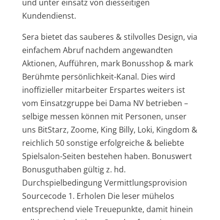
und unter einsatz von diesseitigen
Kundendienst.
Sera bietet das sauberes & stilvolles Design, via
einfachem Abruf nachdem angewandten
Aktionen, Aufführen, mark Bonusshop & mark
Berühmte persönlichkeit-Kanal. Dies wird
inoffizieller mitarbeiter Erspartes weiters ist
vom Einsatzgruppe bei Dama NV betrieben –
selbige messen können mit Personen, unser
uns BitStarz, Zoome, King Billy, Loki, Kingdom &
reichlich 50 sonstige erfolgreiche & beliebte
Spielsalon-Seiten bestehen haben. Bonuswert
Bonusguthaben gültig z. hd.
Durchspielbedingung Vermittlungsprovision
Sourcecode 1. Erholen Die leser mühelos
entsprechend viele Treuepunkte, damit hinein