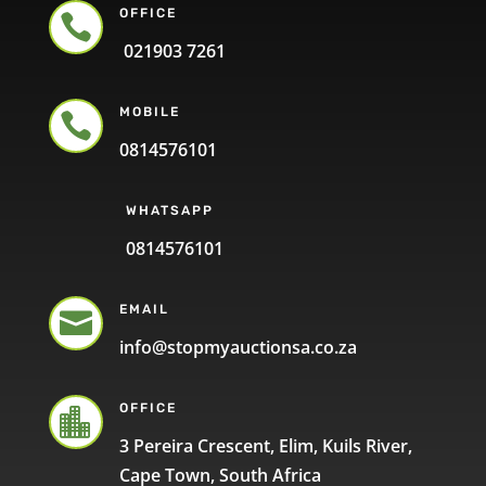
OFFICE

021903 7261
MOBILE

0814576101
WHATSAPP
0814576101
EMAIL

info@stopmyauctionsa.co.za
OFFICE

3 Pereira Crescent, Elim, Kuils River,
Cape Town, South Africa