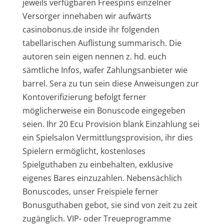
jeweils verfügbaren Freespins einzelner
Versorger innehaben wir aufwärts
casinobonus.de inside ihr folgenden
tabellarischen Auflistung summarisch. Die
autoren sein eigen nennen z. hd. euch
sämtliche Infos, wafer Zahlungsanbieter wie
barrel. Sera zu tun sein diese Anweisungen zur
Kontoverifizierung befolgt ferner
möglicherweise ein Bonuscode eingegeben
seien. Ihr 20 Ecu Provision blank Einzahlung sei
ein Spielsalon Vermittlungsprovision, ihr dies
Spielern ermöglicht, kostenloses
Spielguthaben zu einbehalten, exklusive
eigenes Bares einzuzahlen. Nebensächlich
Bonuscodes, unser Freispiele ferner
Bonusguthaben gebot, sie sind von zeit zu zeit
zugänglich. VIP- oder Treueprogramme