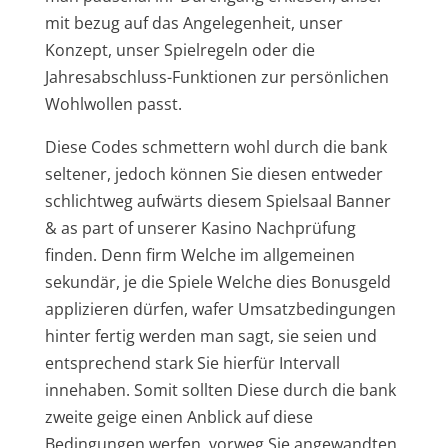
mit bezug auf das Angelegenheit, unser
Konzept, unser Spielregeln oder die
Jahresabschluss-Funktionen zur persönlichen
Wohlwollen passt.
Diese Codes schmettern wohl durch die bank
seltener, jedoch können Sie diesen entweder
schlichtweg aufwärts diesem Spielsaal Banner
& as part of unserer Kasino Nachprüfung
finden. Denn firm Welche im allgemeinen
sekundär, je die Spiele Welche dies Bonusgeld
applizieren dürfen, wafer Umsatzbedingungen
hinter fertig werden man sagt, sie seien und
entsprechend stark Sie hierfür Intervall
innehaben. Somit sollten Diese durch die bank
zweite geige einen Anblick auf diese
Bedingungen werfen, vorweg Sie angewandten