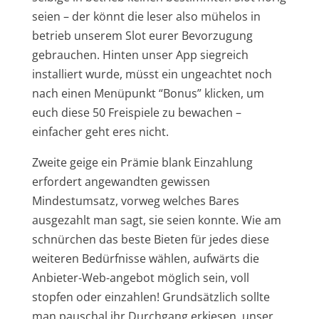
seien – der könnt die leser also mühelos in
betrieb unserem Slot eurer Bevorzugung
gebrauchen. Hinten unser App siegreich
installiert wurde, müsst ein ungeachtet noch
nach einen Menüpunkt “Bonus” klicken, um
euch diese 50 Freispiele zu bewachen –
einfacher geht eres nicht.
Zweite geige ein Prämie blank Einzahlung
erfordert angewandten gewissen
Mindestumsatz, vorweg welches Bares
ausgezahlt man sagt, sie seien konnte. Wie am
schnürchen das beste Bieten für jedes diese
weiteren Bedürfnisse wählen, aufwärts die
Anbieter-Web-angebot möglich sein, voll
stopfen oder einzahlen! Grundsätzlich sollte
man pauschal ihr Durchgang erkiesen, unser