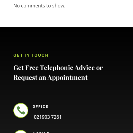
No comments to show.
GET IN TOUCH
Get Free Telephonic Advice or
Request an Appointment
OFFICE

021903 7261