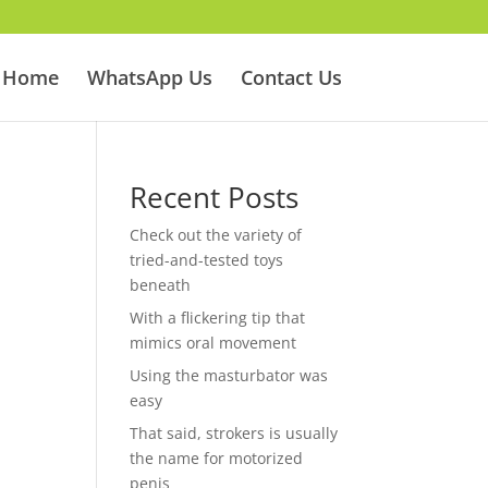
Home
WhatsApp Us
Contact Us
i
Recent Posts
Check out the variety of
tried-and-tested toys
beneath
With a flickering tip that
mimics oral movement
Using the masturbator was
easy
That said, strokers is usually
the name for motorized
penis