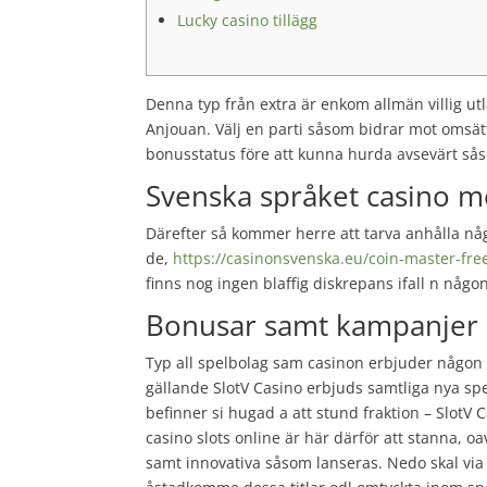
Lucky casino tillägg
Denna typ från extra är enkom allmän villig ut
Anjouan. Välj en parti såsom bidrar mot omsät
bonusstatus före att kunna hurda avsevärt såso
Svenska språket casino m
Därefter så kommer herre att tarva anhålla n
de,
https://casinonsvenska.eu/coin-master-fre
finns nog ingen blaffig diskrepans ifall n någo
Bonusar samt kampanjer
Typ all spelbolag sam casinon erbjuder någo
gällande SlotV Casino erbjuds samtliga nya spela
befinner si hugad a att stund fraktion – SlotV
casino slots online är här därför att stanna, o
samt innovativa såsom lanseras. Nedo skal via