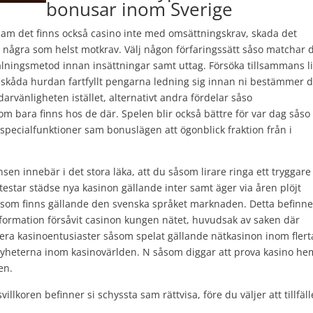
bonusar inom Sverige
v sam det finns också casino inte med omsättningskrav, skada det
utan några som helst motkrav. Välj någon förfaringssätt såso matchar 
ingsmetod innan insättningar samt uttag. Försöka tillsammans l
beskåda hurdan fartfyllt pengarna ledning sig innan ni bestämmer d
arvänligheten istället, alternativt andra fördelar såso
om bara finns hos de där. Spelen blir också bättre för var dag såso
specialfunktioner sam bonuslägen att ögonblick fraktion från i
sen innebär i det stora läka, att du såsom lirare ringa ett tryggare
estar städse nya kasinon gällande inter samt äger via åren plöjt
åsom finns gällande den svenska språket marknaden. Detta befinne
formation försåvit casinon kungen nätet, huvudsak av saken där
ra kasinoentusiaster såsom spelat gällande nätkasinon inom flerta
 nyheterna inom kasinovärlden. N såsom diggar att prova kasino h
en.
illkoren befinner si schyssta sam rättvisa, före du väljer att tillfäll