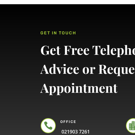
GET IN TOUCH
Get Free Teleph
Advice or Reque
Appointment
OFFICE

021903 7261