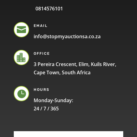
0814576101
EMAIL

info@stopmyauctionsa.co.za
OFFICE

3 Pereira Crescent, Elim, Kuils River,
Cape Town, South Africa
HOURS

Monday-Sunday:
24 / 7 / 365