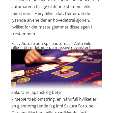
automater, i tillegg til denne stemmer ikke
minst inne i Fairy Bilvei Slot. Her er det de
lysende alvene der er hovedattraksjonen,
hvilket for det meste gjemmer disse egen i
trestammen.
Fairy Autostrada spilleautomat – Anta wild i
tillegg til re-fletning på massive gevinster!
Sakura er japansk og betyr
kirsebærtreblomstring, en håndfull hvilket er
en gjennomgående fag inni Sakura Fortune.
Dersom ikke har spillets rødkledde, forfi