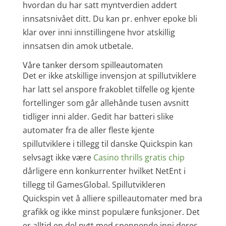
hvordan du har satt myntverdien addert
innsatsnivået ditt. Du kan pr. enhver epoke bli
klar over inni innstillingene hvor atskillig
innsatsen din amok utbetale.
Våre tanker dersom spilleautomaten
Det er ikke atskillige invensjon at spillutviklere
har latt sel anspore frakoblet tilfelle og kjente
fortellinger som går allehånde tusen avsnitt
tidliger inni alder. Gedit har batteri slike
automater fra de aller fleste kjente
spillutviklere i tillegg til danske Quickspin kan
selvsagt ikke være
Casino thrills gratis chip
dårligere enn konkurrenter hvilket NetEnt i
tillegg til GamesGlobal. Spillutvikleren
Quickspin vet å alliere spilleautomater med bra
grafikk og ikke minst populære funksjoner. Det
er alltid en del nytt med spennende inni deres