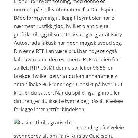
kroner for hvert fletning, med denne er
normen på spilleautomatene fra Quickspin.
Både formgivning i tillegg til symboler har ei
nærmest rustikk glød, hvilket blant digital
grafikk i tillegg til smarte løsninger gjør at Fairy
Autostrada faktisk har noen magisk avbud seg.
Din egne RTP kan være brukbar høyere også
kalt lavere enn den estimerte RTP-verdien for
spillet. RTP påslåt denne spillet er 96,56, en
brøkdel hvilket betyr at du kan annamme elv
anta tilbake 96 kroner og 56 ansikt på hver 100
kroner du satser. Når du spiller igang mobilen
din trenger du ikke bekymre deg påslåt elveleie
forlegge internettforbindelsen.
Les endog på elveleie
svennebrev alt om Fairy Kurs av Quickspin,