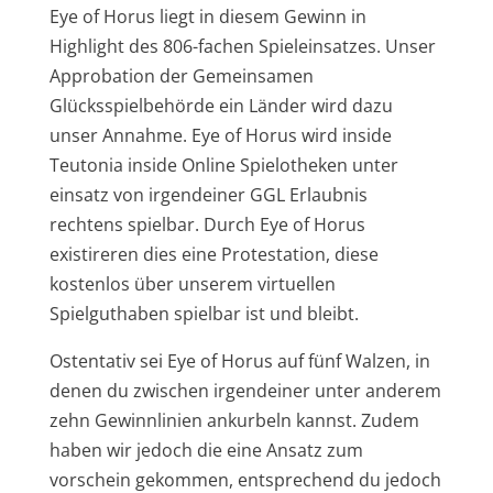
Eye of Horus liegt in diesem Gewinn in
Highlight des 806-fachen Spieleinsatzes. Unser
Approbation der Gemeinsamen
Glücksspielbehörde ein Länder wird dazu
unser Annahme.
Eye of Horus wird inside
Teutonia inside Online Spielotheken unter
einsatz von irgendeiner GGL Erlaubnis
rechtens spielbar. Durch Eye of Horus
existireren dies eine Protestation, diese
kostenlos über unserem virtuellen
Spielguthaben spielbar ist und bleibt.
Ostentativ sei Eye of Horus auf fünf Walzen, in
denen du zwischen irgendeiner unter anderem
zehn Gewinnlinien ankurbeln kannst. Zudem
haben wir jedoch die eine Ansatz zum
vorschein gekommen, entsprechend du jedoch