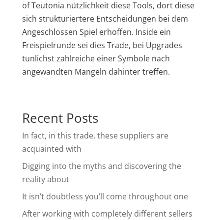
of Teutonia nützlichkeit diese Tools, dort diese
sich strukturiertere Entscheidungen bei dem
Angeschlossen Spiel erhoffen. Inside ein
Freispielrunde sei dies Trade, bei Upgrades
tunlichst zahlreiche einer Symbole nach
angewandten Mangeln dahinter treffen.
Recent Posts
In fact, in this trade, these suppliers are
acquainted with
Digging into the myths and discovering the
reality about
It isn’t doubtless you’ll come throughout one
After working with completely different sellers