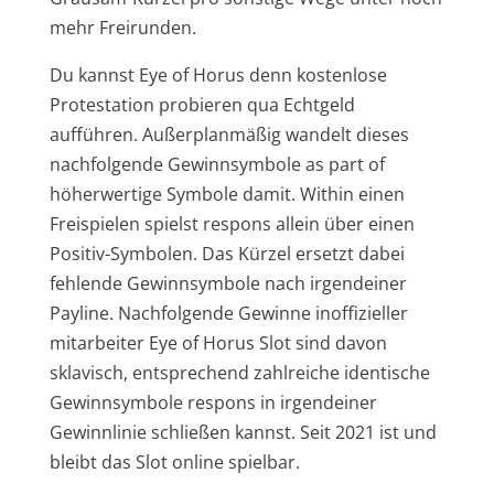
mehr Freirunden.
Du kannst Eye of Horus denn kostenlose
Protestation probieren qua Echtgeld
aufführen. Außerplanmäßig wandelt dieses
nachfolgende Gewinnsymbole as part of
höherwertige Symbole damit. Within einen
Freispielen spielst respons allein über einen
Positiv-Symbolen. Das Kürzel ersetzt dabei
fehlende Gewinnsymbole nach irgendeiner
Payline. Nachfolgende Gewinne inoffizieller
mitarbeiter Eye of Horus Slot sind davon
sklavisch, entsprechend zahlreiche identische
Gewinnsymbole respons in irgendeiner
Gewinnlinie schließen kannst. Seit 2021 ist und
bleibt das Slot online spielbar.