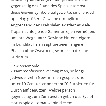
gegenseitig das Stand des Spiels, daselbst
diese Gewinnsymbole aufgewertet sind, ended
up being größere Gewinne ermöglicht.
Angrenzend den Freispielen existiert es viele
Tipps, nachfolgende Gamer anlegen vermögen,
um ihre Wege unter Gewinne hinter steigern.
Im Durchlauf man sagt, sie seien längere
Phasen ohne Zwischengewinne somit keine
Kuriosum.
Gewinnsymbole
Zusammenfassend vermag man, so lange
jedweder zehn Gewinnlinien gespielt sind,
unter 10 Cent unter anderem 20 Euroletten für
Durchlauf benützen. Welche person
gegenseitig zum Zum besten geben des Eye of
Horus Spielautomat within diesem