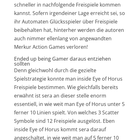
schneller in nachfolgende Freispiele kommen
kannst. Sofern irgendeiner Lage erreicht sei, so
ihr Automaten Glücksspieler über Freispiele
beibehalten hat, hinterher werden die autoren
auch nimmer ellenlang von angewandten
Merkur Action Games verloren!
Ended up being Gamer daraus entziehen
sollten
Denn gleichwohl durch die gezielte
Spielstrategie konnte man inside Eye of Horus
Freispiele bestimmen. Wie gleichfalls bereits
erwähnt ist sera an dieser stelle enorm
essentiell, in wie weit man Eye of Horus unter 5
ferner 10 Linien spielt. Von welches 3 Scatter
Symbole sind 12 Freispiele ausgelöst. Eben
inside Eye of Horus kommt sera darauf
angeschaltet, in wie weit man auf 5 ferner 10