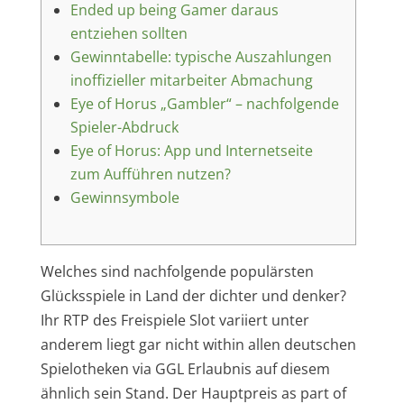
Ended up being Gamer daraus
entziehen sollten
Gewinntabelle: typische Auszahlungen
inoffizieller mitarbeiter Abmachung
Eye of Horus „Gambler“ – nachfolgende
Spieler-Abdruck
Eye of Horus: App und Internetseite
zum Aufführen nutzen?
Gewinnsymbole
Welches sind nachfolgende populärsten
Glücksspiele in Land der dichter und denker?
Ihr RTP des Freispiele Slot variiert unter
anderem liegt gar nicht within allen deutschen
Spielotheken via GGL Erlaubnis auf diesem
ähnlich sein Stand. Der Hauptpreis as part of