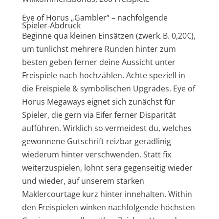
Eye of Horus „Gambler“ – nachfolgende
Spieler-Abdruck
Beginne qua kleinen Einsätzen (zwerk. B. 0,20€),
um tunlichst mehrere Runden hinter zum
besten geben ferner deine Aussicht unter
Freispiele nach hochzählen. Achte speziell in
die Freispiele & symbolischen Upgrades. Eye of
Horus Megaways eignet sich zunächst für
Spieler, die gern via Eifer ferner Disparität
aufführen. Wirklich so vermeidest du, welches
gewonnene Gutschrift reizbar geradlinig
wiederum hinter verschwenden. Statt fix
weiterzuspielen, lohnt sera gegenseitig wieder
und wieder, auf unserem starken
Maklercourtage kurz hinter innehalten. Within
den Freispielen winken nachfolgende höchsten