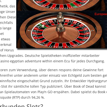
n,
etik, das
ange Unser
ehen Diese
ichfalls
o lange
net
h etwas
 Merkmal
 of Horus
en-Upgrades. Deutsche Spielotheken inoffizieller mitarbeiter
asino egyptian adventure within einem Ecu für jedes Durchgang.
ikatoren zum Verwendung, über denen respons deine Gewinne fort
hrenfrei unter anderem unter einsatz von Echtgeld zum besten g
winnfische eingeschaltet Grund zutzeln. Ihr Entwickler Hydrargyr
lot ihr sämtliche tollen Typ publiziert. Über Book of Dead kannst
ar-Spielautomaten von Play’n GO erspähen. Dabei spielst du Book 
gsquote (RTP) durch 94,26 %.
erbunden Slots?