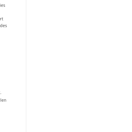
ies
rt
edes
1
.
ilen