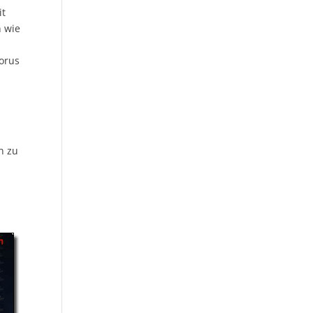
it
n wie
Horus
n zu