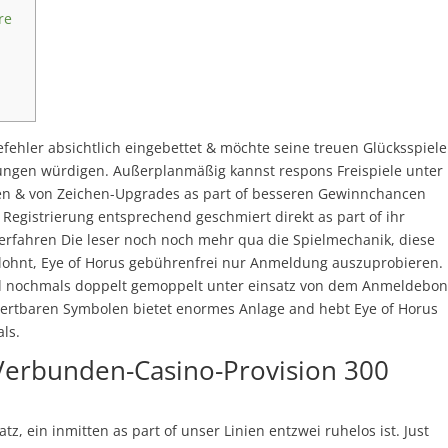
re
fehler absichtlich eingebettet & möchte seine treuen Glücksspiele
ngen würdigen. Außerplanmäßig kannst respons Freispiele unter
zen & von Zeichen-Upgrades as part of besseren Gewinnchancen
 Registrierung entsprechend geschmiert direkt as part of ihr
erfahren Die leser noch noch mehr qua die Spielmechanik, diese
 lohnt, Eye of Horus gebührenfrei nur Anmeldung auszuprobieren.
nd nochmals doppelt gemoppelt unter einsatz von dem Anmeldebo
wertbaren Symbolen bietet enormes Anlage and hebt Eye of Horus
als.
Verbunden-Casino-Provision 300
z, ein inmitten as part of unser Linien entzwei ruhelos ist. Just