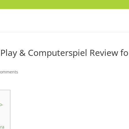
e Play & Computerspiel Review fo
comments
o-
ura