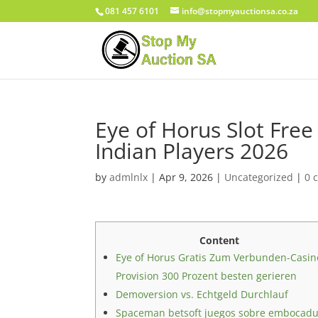
081 457 6101
info@stopmyauctionsa.co.za
Eye of Horus Slot Fre
Indian Players 2026
by
admlnlx
|
Apr 9, 2026
|
Uncategorized
|
0 
Content
Eye of Horus Gratis Zum Verbunden-Casin
Provision 300 Prozent besten gerieren
Demoversion vs. Echtgeld Durchlauf
Spaceman betsoft juegos sobre embocad