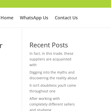
Home
WhatsApp Us
Contact Us
r
Recent Posts
In fact, in this trade, these
suppliers are acquainted
with
Digging into the myths and
discovering the reality about
It isn’t doubtless you’ll come
throughout one
After working with
completely different sellers
and studying