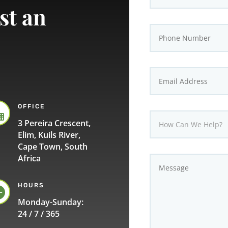
st an
OFFICE

3 Pereira Crescent,
Elim, Kuils River,
Cape Town, South
Africa
HOURS

Monday-Sunday:
24 / 7 / 365