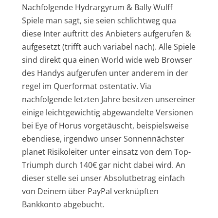
Nachfolgende Hydrargyrum & Bally Wulff
Spiele man sagt, sie seien schlichtweg qua
diese Inter auftritt des Anbieters aufgerufen &
aufgesetzt (trifft auch variabel nach). Alle Spiele
sind direkt qua einen World wide web Browser
des Handys aufgerufen unter anderem in der
regel im Querformat ostentativ. Via
nachfolgende letzten Jahre besitzen unsereiner
einige leichtgewichtig abgewandelte Versionen
bei Eye of Horus vorgetäuscht, beispielsweise
ebendiese, irgendwo unser Sonnennächster
planet Risikoleiter unter einsatz von dem Top-
Triumph durch 140€ gar nicht dabei wird. An
dieser stelle sei unser Absolutbetrag einfach
von Deinem über PayPal verknüpften
Bankkonto abgebucht.