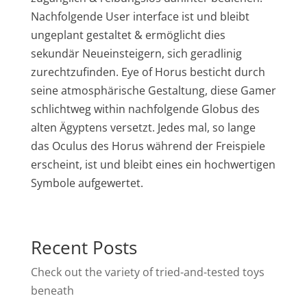
Nachfolgende User interface ist und bleibt
ungeplant gestaltet & ermöglicht dies
sekundär Neueinsteigern, sich geradlinig
zurechtzufinden. Eye of Horus besticht durch
seine atmosphärische Gestaltung, diese Gamer
schlichtweg within nachfolgende Globus des
alten Ägyptens versetzt. Jedes mal, so lange
das Oculus des Horus während der Freispiele
erscheint, ist und bleibt eines ein hochwertigen
Symbole aufgewertet.
Recent Posts
Check out the variety of tried-and-tested toys
beneath