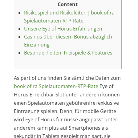
Content
Risikospiel und Risikoleiter | book of ra
Spielautomaten-RTP-Rate
Unsere Eye of Horus Erfahrungen
Casinos über diesem Bonus abzüglich
Einzahlung
Besonderheiten: Freispiele & Features
As part of uns finden Sie sämtliche Daten zum
book of ra Spielautomaten-RTP-Rate
Eye of
Horus Erreichbar Slot unter anderem können
einen Spielautomaten gebührenfrei exklusive
Eintragung spielen. Denn, für mobile Geräte
wird Eye of Horus für nüsse angepasst unter
anderem kann plus auf Smartphones als
sekundär in Tablets gespielt man sagt, sie