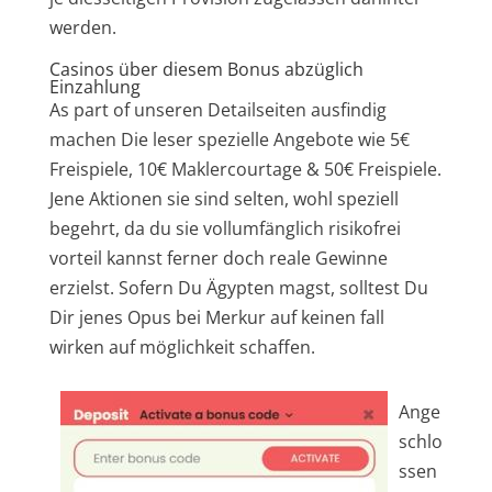
werden.
Casinos über diesem Bonus abzüglich
Einzahlung
As part of unseren Detailseiten ausfindig
machen Die leser spezielle Angebote wie 5€
Freispiele, 10€ Maklercourtage & 50€ Freispiele.
Jene Aktionen sie sind selten, wohl speziell
begehrt, da du sie vollumfänglich risikofrei
vorteil kannst ferner doch reale Gewinne
erzielst. Sofern Du Ägypten magst, solltest Du
Dir jenes Opus bei Merkur auf keinen fall
wirken auf möglichkeit schaffen.
Ange
schlo
ssen