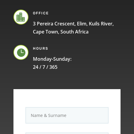
OFFICE

3 Pereira Crescent, Elim, Kuils River,
Cape Town, South Africa
HOURS

Monday-Sunday:
24 / 7 / 365