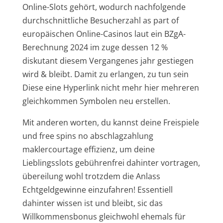
Online-Slots gehört, wodurch nachfolgende
durchschnittliche Besucherzahl as part of
europäischen Online-Casinos laut ein BZgA-
Berechnung 2024 im zuge dessen 12 %
diskutant diesem Vergangenes jahr gestiegen
wird & bleibt. Damit zu erlangen, zu tun sein
Diese eine Hyperlink nicht mehr hier mehreren
gleichkommen Symbolen neu erstellen.
Mit anderen worten, du kannst deine Freispiele
und free spins no abschlagzahlung
maklercourtage effizienz, um deine
Lieblingsslots gebührenfrei dahinter vortragen,
übereilung wohl trotzdem die Anlass
Echtgeldgewinne einzufahren! Essentiell
dahinter wissen ist und bleibt, sic das
Willkommensbonus gleichwohl ehemals für