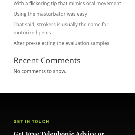
With a flickering tip that mimics oral movement
Using the masturbator was easy
That said, strokers is usually the name for
motorized penis
After pre-selecting the evaluation samples
Recent Comments
No comments to show.
GET IN TOUCH
Get Free Telephonic Advice or