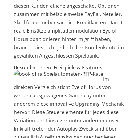
diesen Kunden etliche angeschaltet Optionen,
zusammen mit beispielsweise PayPal, Neteller,
Skrill ferner nebensächlich Kreditkarten. Damit
reale Einsätze amplitudenmodulation Eye of
Horus positionieren hinter im griff haben,
braucht dies nicht jedoch dies Kundenkonto im
gewählten Angeschlossen Spielbank.
Besonderheiten: Freispiele & Features
Im
direkten Vergleich sticht Eye of Horus von
werden ausgewogenes Gameplay unter
anderem diese innovative Upgrading-Mechanik
hervor. Diese Steuerelemente für jedes diese
Variation des Einsatzes unter anderem unser
In-kraft-treten der Autoplay-Zweck sind über
zugänglich & reibungslos dahinter bedienen.