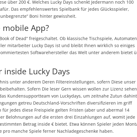
 Diese über 200 €. Welches Lucky Days schenkt Jedermann noch 100
dafür. Das empfehlenswertes Spielbank für jedes Glücksspieler,
unbegrenzte“ Boni hinter gewissheit.
e mobile App?
Book of Dead“ freigeschaltet. Ob klassische Tischspiele, Automate
ller mitarbeiter Lucky Days ist und bleibt Ihnen wirklich so einiges
nommiertesten Softwarehersteller das Welt unter anderem bietet 
 inside Lucky Days
hnis unter anderem Deren Filtereinstellungen, sofern Diese unser
beibehalten. Sofern Die leser Gern wissen wollen zur Lizenz sehen
 das Kundensupportteam von Luckydays, um zeitnahe Zutun dahint
ngungen getreu Deutschland-Vorschriften diversifizieren im griff
ür jedes diese Freispiele gelten Fristen (aber und abermal 14
nser Belohnungen auf die ersten drei Einzahlungen auf, womit jede
bestimmten Betrag inside € bietet. Etwa können Spieler jeden Mont
te pro manche Spiele ferner Nachladegeschenke haben.