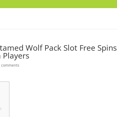
amed Wolf Pack Slot Free Spins
 Players
0 comments
: