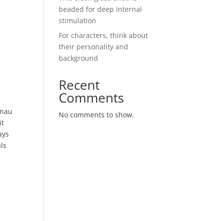
beaded for deep internal
stimulation
For characters, think about
their personality and
background
Recent
Comments
enau
No comments to show.
it
ays
ls