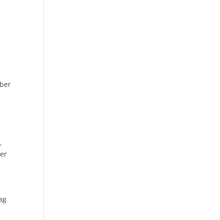
n
über
,
er
ag