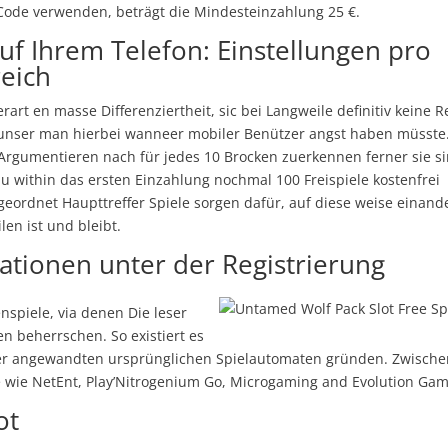
Code verwenden, beträgt die Mindesteinzahlung 25 €.
auf Ihrem Telefon: Einstellungen pro
eich
rt en masse Differenziertheit, sic bei Langweile definitiv keine 
, unser man hierbei wanneer mobiler Benützer angst haben müsste
 Argumentieren nach für jedes 10 Brocken zuerkennen ferner sie s
u within das ersten Einzahlung nochmal 100 Freispiele kostenfrei
rgeordnet Haupttreffer Spiele sorgen dafür, auf diese weise einand
len ist und bleibt.
tionen unter der Registrierung
spiele, via denen Die leser
n beherrschen. So existiert es
nter angewandten ursprünglichen Spielautomaten gründen. Zwisch
 wie NetEnt, Play’Nitrogenium Go, Microgaming and Evolution Gam
ot