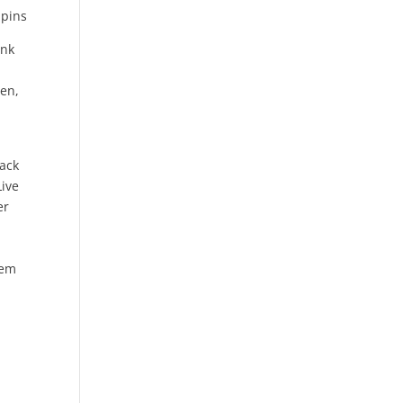
ank
gen,
back
Live
er
s
nem