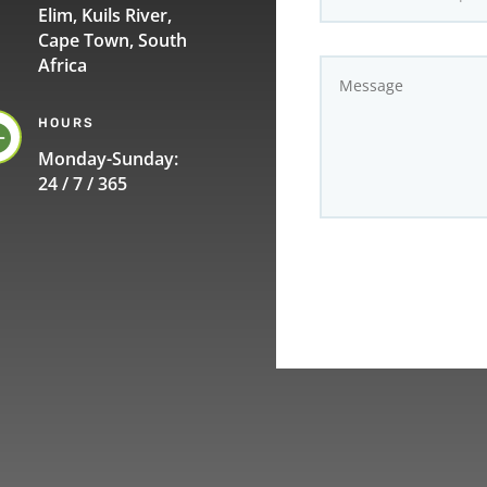
Elim, Kuils River,
Cape Town, South
Africa
HOURS

Monday-Sunday:
24 / 7 / 365