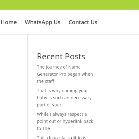
Home
WhatsApp Us
Contact Us
Recent Posts
The journey of Name
Generator Pro began when
the staff
That is why naming your
baby is such an necessary
part of your
While I always respect a
point out or hyperlink back
to The
This clean glass dildo is