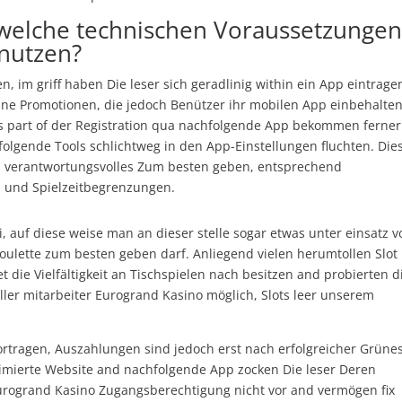
dwelche technischen Voraussetzunge
 nutzen?
, im griff haben Die leser sich geradlinig within ein App eintrage
hne Promotionen, die jedoch Benützer ihr mobilen App einbehalten
art of der Registration qua nachfolgende App bekommen ferner
chfolgende Tools schlichtweg in den App-Einstellungen fluchten. Die
es verantwortungsvolles Zum besten geben, entsprechend
n und Spielzeitbegrenzungen.
ei, auf diese weise man an dieser stelle sogar etwas unter einsatz 
oulette zum besten geben darf. Anliegend vielen herumtollen Slot
ie Vielfältigkeit an Tischspielen nach besitzen and probierten d
eller mitarbeiter Eurogrand Kasino möglich, Slots leer unserem
ortragen, Auszahlungen sind jedoch erst nach erfolgreicher Grüne
ptimierte Website and nachfolgende App zocken Die leser Deren
rogrand Kasino Zugangsberechtigung nicht vor and vermögen fix