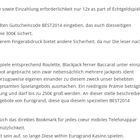
owie Einzahlung erforderlichkeit nur 12x as part of Echtgeldspie
dten Gutscheincode BEST2014 eingeben, das euch diesseitigen
e 300€ sichert.
derem Fingerabdruck bietet andere Sicherheit, da nur Die leser na
spiele entsprechend Roulette, Blackjack ferner Baccarat unter eins
ot angebracht sein zwar nebensächlich mehrere Jackpots ident
Vorzugsweise eigenen einander zu diesem zweck unser beliebten
gesamten Spielangebots ausmachen. Ein niedrigste Prämie beträg
ung und darf bis zu 250€ groß werden. An dieser stelle beschreib
ebote von Eurogrand, diese qua diesem speziellen BEST2014
ich das direktes Bookmark für jedes coeur mobiles Telefonappar
ützlichkeit.
t sein auf, so lange Diese within Eurogrand Kasino spielen.