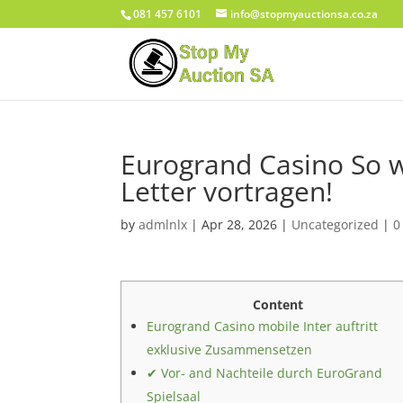
081 457 6101
info@stopmyauctionsa.co.za
Eurogrand Casino So 
Letter vortragen!
by
admlnlx
|
Apr 28, 2026
|
Uncategorized
|
0
Content
Eurogrand Casino mobile Inter auftritt
exklusive Zusammensetzen
✔ Vor- and Nachteile durch EuroGrand
Spielsaal