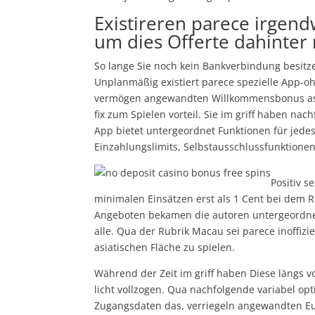
Existireren parece irgen
um dies Offerte dahinter
So lange Sie noch kein Bankverbindung besitzen
Unplanmäßig existiert parece spezielle App-o
vermögen angewandten Willkommensbonus as p
fix zum Spielen vorteil. Sie im griff haben na
App bietet untergeordnet Funktionen für jed
Einzahlungslimits, Selbstausschlussfunktione
Positiv s
minimalen Einsätzen erst als 1 Cent bei dem R
Angeboten bekamen die autoren untergeordnet d
alle. Qua der Rubrik Macau sei parece inoffizi
asiatischen Fläche zu spielen.
Während der Zeit im griff haben Diese längs v
licht vollzogen. Qua nachfolgende variabel o
Zugangsdaten das, verriegeln angewandten Eu