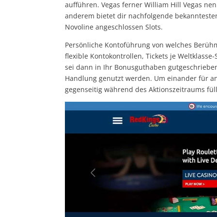
aufführen. Vegas ferner William Hill Vegas ne
anderem bietet dir nachfolgende bekanntesten
Novoline angeschlossen Slots.
Persönliche Kontoführung von welches Berühm
flexible Kontokontrollen, Tickets je Weltklas
sei dann in Ihr Bonusguthaben gutgeschrieben 
Handlung genutzt werden. Um einander für an
gegenseitig während des Aktionszeitraums fül