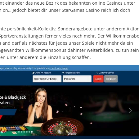
nnt einander das neue Bezirk des bekannten online Casinos unter
 on… Jedoch bietet dir unser StarGames Casino reichlich doch
te persönlichkeit-Kollektiv, Sonderangebote unter anderem Aktio
se-Sportveranstaltungen ferner vieles noch mehr. Der Willkommensb
and darf als nächstes für jedes unser Spiele nicht mehr da ein
gewandten Willkommensbonus dahinter weiterbilden, zu tun sein
len unter anderem die Einzahlung schaffen.