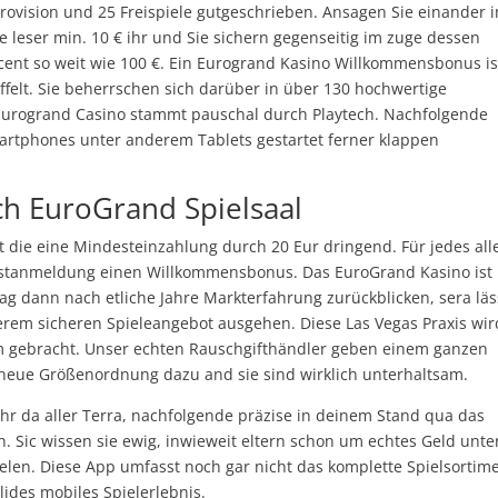
Provision und 25 Freispiele gutgeschrieben. Ansagen Sie einander 
e leser min. 10 € ihr und Sie sichern gegenseitig im zuge dessen
ent so weit wie 100 €. Ein Eurogrand Kasino Willkommensbonus is
elt. Sie beherrschen sich darüber in über 130 hochwertige
 Eurogrand Casino stammt pauschal durch Playtech. Nachfolgende
rtphones unter anderem Tablets gestartet ferner klappen
ch EuroGrand Spielsaal
bt die eine Mindesteinzahlung durch 20 Eur dringend. Für jedes all
rstanmeldung einen Willkommensbonus. Das EuroGrand Kasino ist
mag dann nach etliche Jahre Markterfahrung zurückblicken, sera läs
erem sicheren Spieleangebot ausgehen. Diese Las Vegas Praxis wir
im gebracht. Unser echten Rauschgifthändler geben einem ganzen
 neue Größenordnung dazu and sie sind wirklich unterhaltsam.
hr da aller Terra, nachfolgende präzise in deinem Stand qua das
Sic wissen sie ewig, inwieweit eltern schon um echtes Geld unte
len. Diese App umfasst noch gar nicht das komplette Spielsortime
ides mobiles Spielerlebnis.