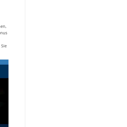
nen,
onus
 Sie