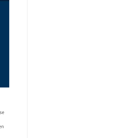
ese
en