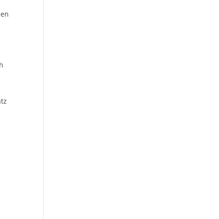
len
ch
atz
t
e