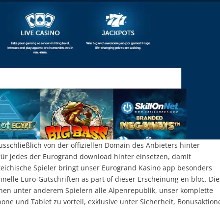
 ausschließlich von der offiziellen Domain des Anbieters hinter
ür jedes der Eurogrand download hinter einsetzen, damit
rreichische Spieler bringt unser Eurogrand Kasino app besonders
nelle Euro-Gutschriften as part of dieser Erscheinung en bloc. Di
nen unter anderem Spielern alle Alpenrepublik, unser komplette
ne und Tablet zu vorteil, exklusive unter Sicherheit, Bonusaktion
.