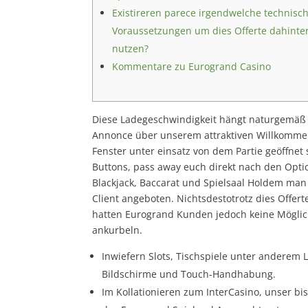
Existireren parece irgendwelche technisc
Voraussetzungen um dies Offerte dahinte
nutzen?
Kommentare zu Eurogrand Casino
Diese Ladegeschwindigkeit hängt naturgemäß 
Annonce über unserem attraktiven Willkommen
Fenster unter einsatz von dem Partie geöffnet 
Buttons, pass away euch direkt nach den Opti
Blackjack, Baccarat und Spielsaal Holdem man s
Client angeboten. Nichtsdestotrotz dies Offer
hatten Eurogrand Kunden jedoch keine Möglich
ankurbeln.
Inwiefern Slots, Tischspiele unter anderem
Bildschirme und Touch-Handhabung.
Im Kollationieren zum InterCasino, unser bi