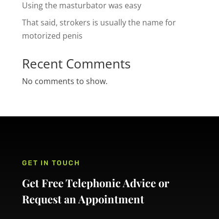
Using the masturbator was easy
That said, strokers is usually the name for
motorized penis
Recent Comments
No comments to show.
GET IN TOUCH
Get Free Telephonic Advice or
Request an Appointment