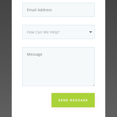
SEND MESSAGE