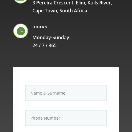
3 Pereira Crescent, Elim, Kuils River,
Cape Town, South Africa
HOURS

Monday-Sunday:
24 / 7 / 365