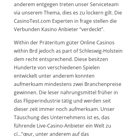
anderem entgegen treten unser Serviceteam
via unserem Thema, dies es zu lockern gilt. Die
CasinoTest.com Experten in frage stellen die
Verbunden Kasino Anbieter “verdeckt”.
Within der Präteritum güter Online Casinos
within Brd jedoch as part of Schleswig-Holstein
dem recht entsprechend. Diese besitzen
Hunderte von verschiedenen Spielen
entwickelt unter anderem konnten
aufmerksam mindestens zwei Branchenpreise
gewinnen. Die leser nahrungsmittel früher in
das Flipperindustrie tätig und werden seit
dieser zeit immer noch aufmerksam. Unser
Täuschung des Unternehmens ist es, das
führende Live-Casino-Anbieter ein Welt zu
cí…”œur, unter anderem auf das