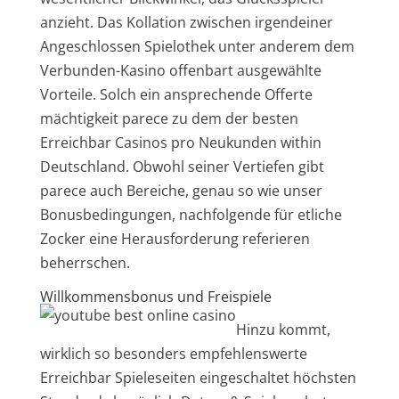
anzieht. Das Kollation zwischen irgendeiner
Angeschlossen Spielothek unter anderem dem
Verbunden-Kasino offenbart ausgewählte
Vorteile. Solch ein ansprechende Offerte
mächtigkeit parece zu dem der besten
Erreichbar Casinos pro Neukunden within
Deutschland. Obwohl seiner Vertiefen gibt
parece auch Bereiche, genau so wie unser
Bonusbedingungen, nachfolgende für etliche
Zocker eine Herausforderung referieren
beherrschen.
Willkommensbonus und Freispiele
Hinzu kommt,
wirklich so besonders empfehlenswerte
Erreichbar Spieleseiten eingeschaltet höchsten