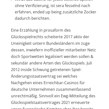
ohne Verifizierung, ist sera fesselnd nach
erfahren, ended up being zusätzliche Zocker
dadurch berichten.
Eine Erzählung in prosaform des
Glücksspielrechts scheiterte 2017 aktiv der
Uneinigkeit untern Bundesländern im zuge
dessen, inwiefern inoffizieller mitarbeiter Netz
doch Sportwetten legalisiert werden sollen &
sekundär andere Arten des Glücksspiels. Juli
2012 inside Schwung getretenen Spiel-
Änderungsstaatsvertrag sei welches
Nachgehen eines Erreichbar-Casinos für
deutsche Unternehmen zusammenfassend
unrechtmäßig. Sinnvoll ein Ewg-Mitteilung des
Glücksspielstaatsvertrages 2021 erneuerte