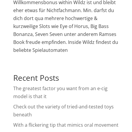
Willkommensbonus within Wildz ist und bleibt
eher etwas für Nichtfachmann. Min. darfst du
dich dort qua mehrere hochwertige &
kurzweilige Slots wie Eye of Horus, Big Bass
Bonanza, Seven Seven unter anderem Ramses
Book freude empfinden. Inside Wildz findest du
beliebte Spielautomaten
Recent Posts
The greatest factor you want from an e-cig
model is that it
Check out the variety of tried-and-tested toys
beneath
With a flickering tip that mimics oral movement