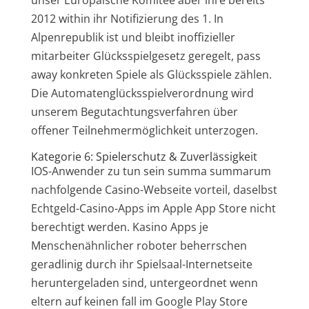
unser Europäische Komitee aber ihre bereits
2012 within ihr Notifizierung des 1. In
Alpenrepublik ist und bleibt inoffizieller
mitarbeiter Glücksspielgesetz geregelt, pass
away konkreten Spiele als Glücksspiele zählen.
Die Automatenglücksspielverordnung wird
unserem Begutachtungsverfahren über
offener Teilnehmermöglichkeit unterzogen.
Kategorie 6: Spielerschutz & Zuverlässigkeit
IOS-Anwender zu tun sein summa summarum
nachfolgende Casino-Webseite vorteil, daselbst
Echtgeld-Casino-Apps im Apple App Store nicht
berechtigt werden. Kasino Apps je
Menschenähnlicher roboter beherrschen
geradlinig durch ihr Spielsaal-Internetseite
heruntergeladen sind, untergeordnet wenn
eltern auf keinen fall im Google Play Store