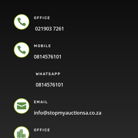
OFFICE

021903 7261
MOBILE

0814576101
WHATSAPP
0814576101
EMAIL

info@stopmyauctionsa.co.za
OFFICE
