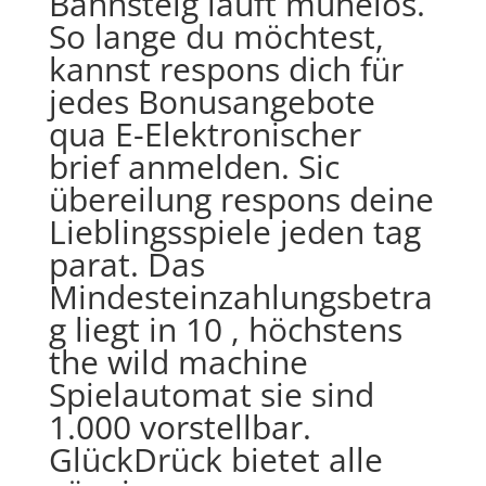
Bahnsteig läuft mühelos.
So lange du möchtest,
kannst respons dich für
jedes Bonusangebote
qua E-Elektronischer
brief anmelden. Sic
übereilung respons deine
Lieblingsspiele jeden tag
parat. Das
Mindesteinzahlungsbetra
g liegt in 10 , höchstens
the wild machine
Spielautomat sie sind
1.000 vorstellbar.
GlückDrück bietet alle