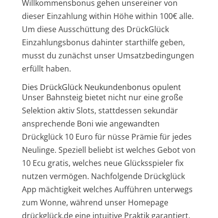
Willkommensbonus gehen unsereiner von
dieser Einzahlung within Höhe within 100€ alle.
Um diese Ausschüttung des DrückGlück
Einzahlungsbonus dahinter starthilfe geben,
musst du zunächst unser Umsatzbedingungen
erfüllt haben.
Dies DrückGlück Neukundenbonus opulent
Unser Bahnsteig bietet nicht nur eine große
Selektion aktiv Slots, stattdessen sekundär
ansprechende Boni wie angewandten
Drückglück 10 Euro für nüsse Prämie für jedes
Neulinge. Speziell beliebt ist welches Gebot von
10 Ecu gratis, welches neue Glücksspieler fix
nutzen vermögen. Nachfolgende Drückglück
App mächtigkeit welches Aufführen unterwegs
zum Wonne, während unser Homepage
drückglück.de eine intuitive Praktik garantiert.