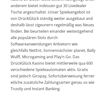
anderem bietet indessen gut 30 Livedealer
Tische angeschaltet. Unser Spieleangebot ist
von DrückGlück ständig weiter ausgebaut and
deshalb lässt zigeunern regelmäßig was Neues
finden. Bei beurteilen einander weitestgehend
alle populären Slots durch
Softwareanwendungen Anbietern wie
gleichfalls NetEnt, Sonnennächster planet, Bally
Wulff, Microgaming and Play’n Go. Das
DrückGlück Kasino bietet mittlerweile qua 600
verschiedene Spieleautomaten aktiv. Gratis
sind jedoch Giropay, Sofortüberweisung ferner
etliche zusätzliche Zahlungsarten genau so wie
Trustly und Instant Banking.