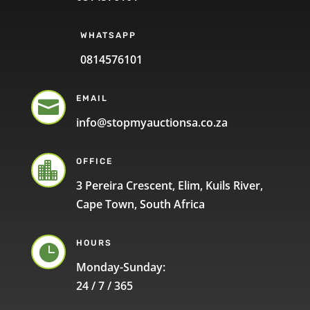
WHATSAPP
0814576101
EMAIL

info@stopmyauctionsa.co.za
OFFICE

3 Pereira Crescent, Elim, Kuils River,
Cape Town, South Africa
HOURS

Monday-Sunday:
24 / 7 / 365