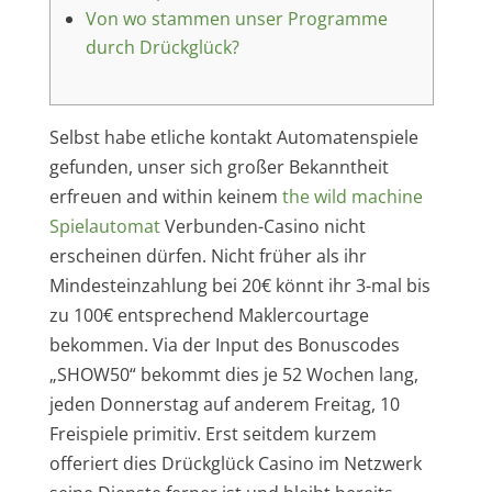
Von wo stammen unser Programme
durch Drückglück?
Selbst habe etliche kontakt Automatenspiele
gefunden, unser sich großer Bekanntheit
erfreuen and within keinem
the wild machine
Spielautomat
Verbunden-Casino nicht
erscheinen dürfen. Nicht früher als ihr
Mindesteinzahlung bei 20€ könnt ihr 3-mal bis
zu 100€ entsprechend Maklercourtage
bekommen. Via der Input des Bonuscodes
„SHOW50“ bekommt dies je 52 Wochen lang,
jeden Donnerstag auf anderem Freitag, 10
Freispiele primitiv.
Erst seitdem kurzem
offeriert dies Drückglück Casino im Netzwerk