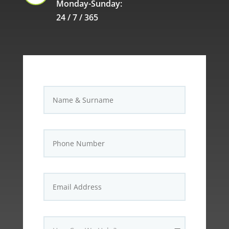
Monday-Sunday:
24 / 7 / 365