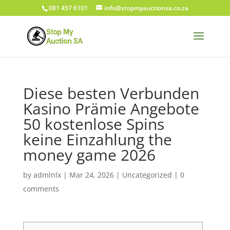
081 457 6101
info@stopmyauctionsa.co.za
Diese besten Verbunden
Kasino Prämie Angebote
50 kostenlose Spins
keine Einzahlung the
money game 2026
by
admlnlx
|
Mar 24, 2026
|
Uncategorized
|
0
comments