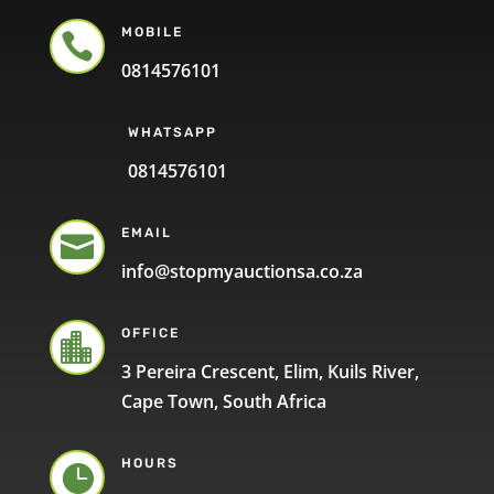
MOBILE

0814576101
WHATSAPP
0814576101
EMAIL

info@stopmyauctionsa.co.za
OFFICE

3 Pereira Crescent, Elim, Kuils River,
Cape Town, South Africa
HOURS
