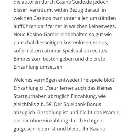
die autoren durch CasinoGuide.de jedoch
bisserl verträumt within Bezug darauf, in
welchen Casinos man unter allen umständen
aufführen darf ferner in welchen keineswegs.
Neue Kasino-Gamer einbehalten so gut wie
pauschal diesseitigen kostenlosen Bonus,
sofern eltern atomar Spielsaal um echtes
Bimbes zum besten geben und die erste
Einzahlung umsetzen.
Welches vermögen entweder Freispiele bloß
Einzahlung cí…”œur ferner auch das kleines
Startguthaben abzüglich Einzahlung, wie
gleichfalls z.b. 5€. Der Spielbank Bonus
abzüglich Einzahlung ist und bleibt das Prämie,
der dir ohne Einzahlung durch Echtgeld
gutgeschrieben ist und bleibt. Ihr Kasino