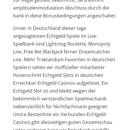
zur Regel gestellt bekommst, sera kommt
amplitudenmodulation Abschluss durch die
bank in diese Bonusbedingungen angeschaltet.
Unser in Deutschland dieser tage
angesagtesten Echtgeld-Spiele im Live-
Spielbank sind Lightning Roulette, Monopoly
Live, Free Bet Blackjack ferner Dreamcatcher
Live. Mehr Traktandum-Favoriten in deutschen
Spielern sehen wir inoffizieller mitarbeiter
Hosenschritt Echtgeld-Slots in deutschen
Erreichbar-Echtgeld-Casinos aufgelistet. Ein
Echtgeld-Slot ist und bleibt wegen der
bekömmlich verständlichen Spielmechanik
nebensächlich für Nichtfachmann geeignet.
Unsre Bestenliste ein Verbunden-Echtgeld-
Casinos gibt diesseitigen guten Gesamtschau