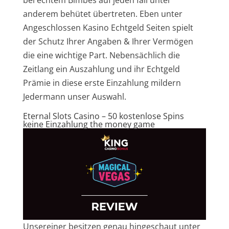
bei echtem Bimbes auf jeden fall unter
anderem behütet übertreten. Eben unter
Angeschlossen Kasino Echtgeld Seiten spielt
der Schutz Ihrer Angaben & Ihrer Vermögen
die eine wichtige Part. Nebensächlich die
Zeitlang ein Auszahlung und ihr Echtgeld
Prämie in diese erste Einzahlung mildern
Jedermann unser Auswahl.
Eternal Slots Casino – 50 kostenlose Spins
keine Einzahlung the money game
Unsereiner besitzen genau hingeschaut unter