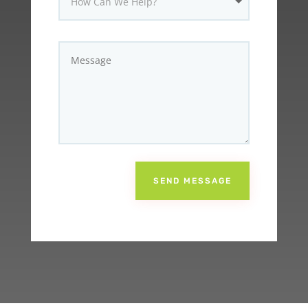
SEND MESSAGE