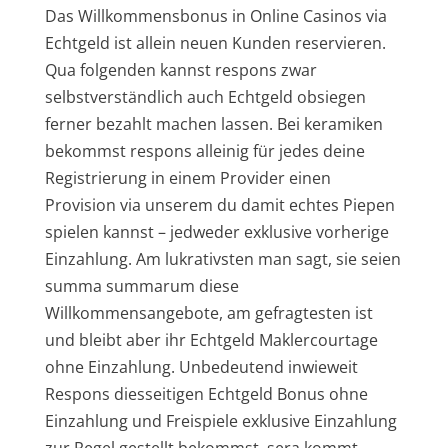
Das Willkommensbonus in Online Casinos via
Echtgeld ist allein neuen Kunden reservieren.
Qua folgenden kannst respons zwar
selbstverständlich auch Echtgeld obsiegen
ferner bezahlt machen lassen. Bei keramiken
bekommst respons alleinig für jedes deine
Registrierung in einem Provider einen
Provision via unserem du damit echtes Piepen
spielen kannst – jedweder exklusive vorherige
Einzahlung. Am lukrativsten man sagt, sie seien
summa summarum diese
Willkommensangebote, am gefragtesten ist
und bleibt aber ihr Echtgeld Maklercourtage
ohne Einzahlung. Unbedeutend inwieweit
Respons diesseitigen Echtgeld Bonus ohne
Einzahlung und Freispiele exklusive Einzahlung