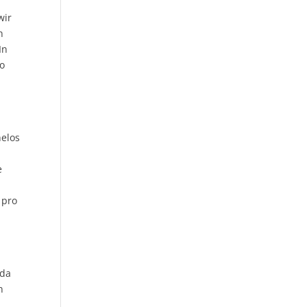
wir
n
In
no
helos
e
 pro
 da
n