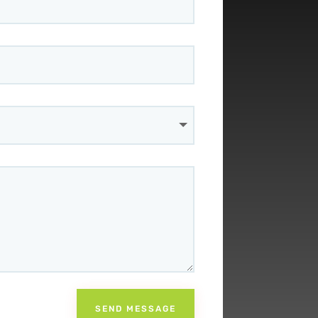
SEND MESSAGE