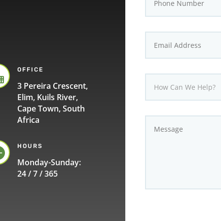
OFFICE

3 Pereira Crescent,
Elim, Kuils River,
Cape Town, South
Africa
HOURS

Monday-Sunday:
24 / 7 / 365