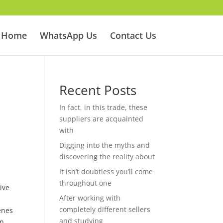
Home
WhatsApp Us
Contact Us
Recent Posts
In fact, in this trade, these
suppliers are acquainted
with
Digging into the myths and
discovering the reality about
It isn’t doubtless you’ll come
throughout one
ive
After working with
completely different sellers
enes
and studying
en