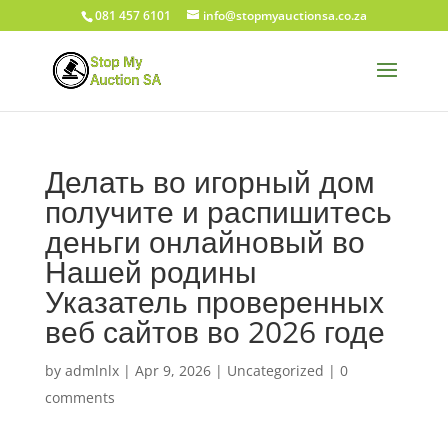
081 457 6101
info@stopmyauctionsa.co.za
Делать во игорный дом
получите и распишитесь
деньги онлайновый во
Нашей родины
Указатель проверенных
веб сайтов во 2026 годе
by
admlnlx
|
Apr 9, 2026
|
Uncategorized
|
0
comments