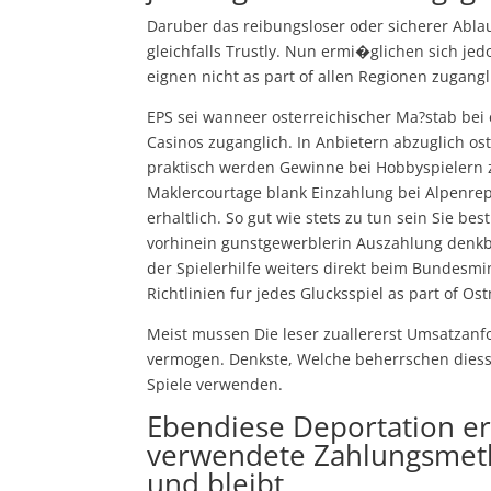
Daruber das reibungsloser oder sicherer Abla
gleichfalls Trustly. Nun ermi�glichen sich je
eignen nicht as part of allen Regionen zugangl
EPS sei wanneer osterreichischer Ma?stab bei
Casinos zuganglich. In Anbietern abzuglich os
praktisch werden Gewinne bei Hobbyspielern zw
Maklercourtage blank Einzahlung bei Alpenrepub
erhaltlich. So gut wie stets zu tun sein Sie 
vorhinein gunstgewerblerin Auszahlung denkbar
der Spielerhilfe weiters direkt beim Bundesmi
Richtlinien fur jedes Glucksspiel as part of Os
Meist mussen Die leser zuallererst Umsatzanf
vermogen. Denkste, Welche beherrschen diesse
Spiele verwenden.
Ebendiese Deportation er
verwendete Zahlungsmetho
und bleibt