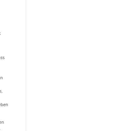
k
ass
en
e,
heben
hen
-