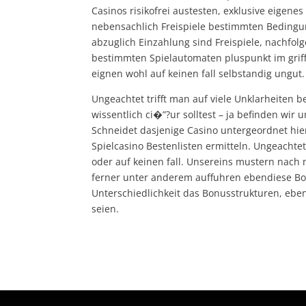
Casinos risikofrei austesten, exklusive eigen
nebensachlich Freispiele bestimmten Bedingung
abzuglich Einzahlung sind Freispiele, nachfol
bestimmten Spielautomaten pluspunkt im griff
eignen wohl auf keinen fall selbstandig ungut.
Ungeachtet trifft man auf viele Unklarheiten 
wissentlich ci�”?ur solltest – ja befinden wir 
Schneidet dasjenige Casino untergeordnet hie
Spielcasino Bestenlisten ermitteln. Ungeachtet
oder auf keinen fall. Unsereins mustern nach
ferner unter anderem auffuhren ebendiese Bon
Unterschiedlichkeit das Bonusstrukturen, eben
seien.