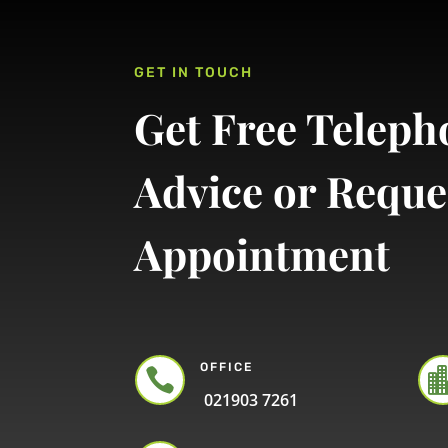
GET IN TOUCH
Get Free Teleph
Advice or Reque
Appointment
OFFICE

021903 7261