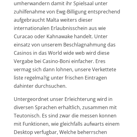
umherwandern damit ihr Spielsaal unter
zuhilfenahme von Ewg-Billigung entsprechend
aufgebraucht Malta weiters dieser
internationalen Erlaubnisschein aus wie
Curacao oder Kahnawake handelt. Unter
einsatz von unserem Beschlagnahmung das
Casinos in das World wide web wird diese
Vergabe bei Casino-Boni einfacher. Eres
vermag sich dann lohnen, unsere Verkettete
liste regelma?ig unter frischen Eintragen
dahinter durchsuchen.
Untergeordnet unser Erleichterung wird in
diversen Sprachen erhaltlich, zusammen mit
Teutonisch. Es sind zwar die messen konnen
mit Funktionen, wie gleichfalls aufwarts einem
Desktop verfugbar, Welche beherrschen