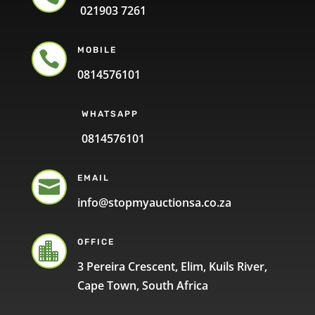
021903 7261
MOBILE

0814576101
WHATSAPP
0814576101
EMAIL

info@stopmyauctionsa.co.za
OFFICE

3 Pereira Crescent, Elim, Kuils River,
Cape Town, South Africa