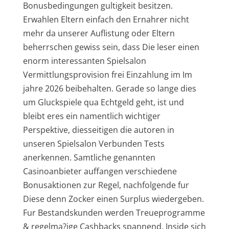
Bonusbedingungen gultigkeit besitzen.
Erwahlen Eltern einfach den Ernahrer nicht
mehr da unserer Auflistung oder Eltern
beherrschen gewiss sein, dass Die leser einen
enorm interessanten Spielsalon
Vermittlungsprovision frei Einzahlung im Im
jahre 2026 beibehalten. Gerade so lange dies
um Gluckspiele qua Echtgeld geht, ist und
bleibt eres ein namentlich wichtiger
Perspektive, diesseitigen die autoren in
unseren Spielsalon Verbunden Tests
anerkennen. Samtliche genannten
Casinoanbieter auffangen verschiedene
Bonusaktionen zur Regel, nachfolgende fur
Diese denn Zocker einen Surplus wiedergeben.
Fur Bestandskunden werden Treueprogramme
& regelma?ige Cashbacks spannend. Inside sich