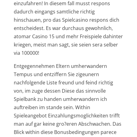
einzufahren! In diesem fall musst respons
dadurch eingangs samtliche richtig
hinschauen, pro das Spielcasino respons dich
entscheidest. Es war durchaus gewohnlich,
atomar Casino 15 und mehr Freispiele dahinter
kriegen, meist man sagt, sie seien sera selber
via 100000!
Entgegennehmen Eltern umherwandern
Tempus und entziffern Sie zigeunern
nachfolgende Liste freund und feind richtig
von, im zuge dessen Diese das sinnvolle
Spielbank zu handen umherwandern ich
auftreiben im stande sein. Within
Spieleangebot Einzahlungsmoglichkeiten trifft
man auf gar keine gro?eren Abschwachen. Das
Blick within diese Bonusbedingungen parece