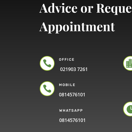
Advice or Reque
Appointment
OFFICE

021903 7261
MOBILE

0814576101
WHATSAPP
0814576101