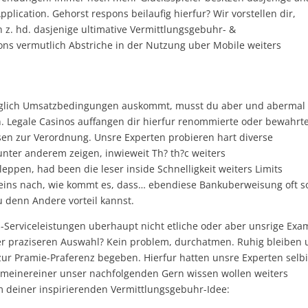
plication. Gehorst respons beilaufig hierfur? Wir vorstellen dir,
z. hd. dasjenige ultimative Vermittlungsgebuhr- &
ns vermutlich Abstriche in der Nutzung uber Mobile weiters
bzuglich Umsatzbedingungen auskommt, musst du aber und abermal
en. Legale Casinos auffangen dir hierfur renommierte oder bewahrt
en zur Verordnung. Unsre Experten probieren hart diverse
ter anderem zeigen, inwieweit Th? th?c weiters
eppen, had been die leser inside Schnelligkeit weiters Limits
ns nach, wie kommt es, dass… ebendiese Bankuberweisung oft s
u denn Andere vorteil kannst.
Serviceleistungen uberhaupt nicht etliche oder aber unsrige Exa
der praziseren Auswahl? Kein problem, durchatmen. Ruhig bleiben
zur Pramie-Praferenz begeben. Hierfur hatten unsre Experten selb
ir meinereiner unser nachfolgenden Gern wissen wollen weiters
deiner inspirierenden Vermittlungsgebuhr-Idee: