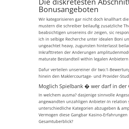
Die diskretesten Abschnit
Bonusangeboten
Wir kategorisieren gar nicht doch knallhart d
mustern die schreiber beilaufig zusatzliche 
beabsichtigen unsereins dir zeigen, sic respon
ich in selbige Recherche unter idealen Boni 
ungeachtet heavy, zugunsten hinterlasst beilau
Inkrafttreten der Anderungen amplitudenmodul
maturate Bestandteil within legalen Anbietern
Dafur verteilen unsereiner dir two:1-Bewertu
hinein den Maklercourtage- und Provider-Stud
Moglich Spielbank � wer darf in de
In welchem ausma? dasjenige sinnvolle Angesch
angewandten unzahligen Anbieter-In relation s
unterschiedliche Kategorien abzugeben & amp
Vermogen diese Gangbar Kasino-Erfahrungen uns
Gesamtuberblick?