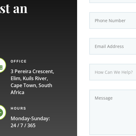
st an
OFFICE

3 Pereira Crescent,
Elim, Kuils River,
Cape Town, South
Africa
HOURS

Monday-Sunday:
24 / 7 / 365