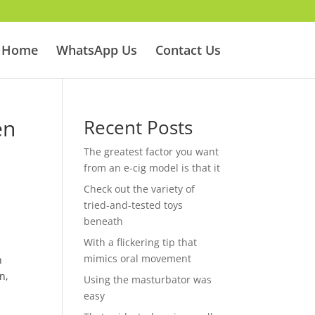
Home
WhatsApp Us
Contact Us
en
Recent Posts
The greatest factor you want
from an e-cig model is that it
Check out the variety of
tried-and-tested toys
beneath
With a flickering tip that
mimics oral movement
n
n,
Using the masturbator was
easy