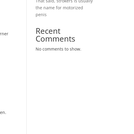
That said, strokers is usually
the name for motorized
penis
Recent
erner
Comments
No comments to show.
en.