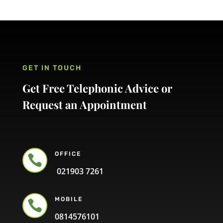
GET IN TOUCH
Get Free Telephonic Advice or
Request an Appointment
OFFICE

021903 7261
MOBILE

0814576101