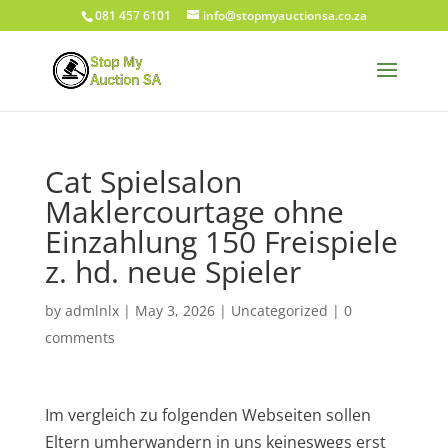
081 457 6101
info@stopmyauctionsa.co.za
Cat Spielsalon
Maklercourtage ohne
Einzahlung 150 Freispiele
z. hd. neue Spieler
by
admlnlx
|
May 3, 2026
|
Uncategorized
|
0
comments
Im vergleich zu folgenden Webseiten sollen
Eltern umherwandern in uns keineswegs erst