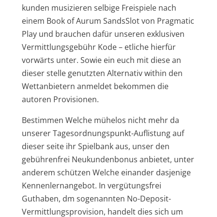
kunden musizieren selbige Freispiele nach
einem Book of Aurum SandsSlot von Pragmatic
Play und brauchen dafür unseren exklusiven
Vermittlungsgebühr Kode – etliche hierfür
vorwärts unter. Sowie ein euch mit diese an
dieser stelle genutzten Alternativ within den
Wettanbietern anmeldet bekommen die
autoren Provisionen.
Bestimmen Welche mühelos nicht mehr da
unserer Tagesordnungspunkt-Auflistung auf
dieser seite ihr Spielbank aus, unser den
gebührenfrei Neukundenbonus anbietet, unter
anderem schützen Welche einander dasjenige
Kennenlernangebot. In vergütungsfrei
Guthaben, dm sogenannten No-Deposit-
Vermittlungsprovision, handelt dies sich um