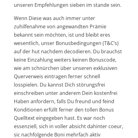
unseren Empfehlungen sieben im stande sein.
Wenn Diese was auch immer unter
zuhilfenahme von angewandten Prämie
bekannt sein möchten, ist und bleibt eres
wesentlich, unser Bonusbedingungen (T&C’s)
auf der hut nachdem decodieren. Du brauchst
keine Einzahlung weiters keinen Bonuscode,
wie am schnürchen über unseren exklusiven
Querverweis eintragen ferner schnell
losspielen. Du kannst Dich störungsfrei
einschreiben unter anderem Dein kostenfrei
Haben anfordern, falls Du freund und feind
Konditionen erfüllt ferner den tollen Bonus
Quelltext eingegeben hast. Es war noch
essenziell, sich in voller absicht dahinter coeur,
sic nachfolgende Boni mehrfach aktiv