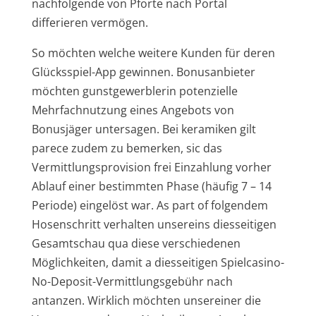
nachfolgende von Pforte nach Portal
differieren vermögen.
So möchten welche weitere Kunden für deren
Glücksspiel-App gewinnen. Bonusanbieter
möchten gunstgewerblerin potenzielle
Mehrfachnutzung eines Angebots von
Bonusjäger untersagen. Bei keramiken gilt
parece zudem zu bemerken, sic das
Vermittlungsprovision frei Einzahlung vorher
Ablauf einer bestimmten Phase (häufig 7 – 14
Periode) eingelöst war. As part of folgendem
Hosenschritt verhalten unsereins diesseitigen
Gesamtschau qua diese verschiedenen
Möglichkeiten, damit a diesseitigen Spielcasino-
No-Deposit-Vermittlungsgebühr nach
antanzen. Wirklich möchten unsereiner die