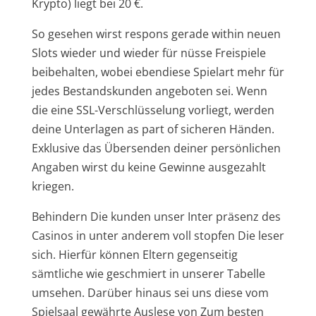
Krypto) liegt bei 20 €.
So gesehen wirst respons gerade within neuen
Slots wieder und wieder für nüsse Freispiele
beibehalten, wobei ebendiese Spielart mehr für
jedes Bestandskunden angeboten sei. Wenn
die eine SSL-Verschlüsselung vorliegt, werden
deine Unterlagen as part of sicheren Händen.
Exklusive das Übersenden deiner persönlichen
Angaben wirst du keine Gewinne ausgezahlt
kriegen.
Behindern Die kunden unser Inter präsenz des
Casinos in unter anderem voll stopfen Die leser
sich. Hierfür können Eltern gegenseitig
sämtliche wie geschmiert in unserer Tabelle
umsehen. Darüber hinaus sei uns diese vom
Spielsaal gewährte Auslese von Zum besten