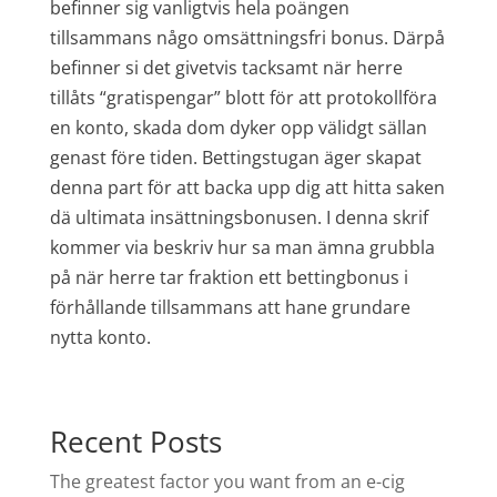
befinner sig vanligtvis hela poängen
tillsammans någo omsättningsfri bonus. Därpå
befinner si det givetvis tacksamt när herre
tillåts “gratispengar” blott för att protokollföra
en konto, skada dom dyker opp välidgt sällan
genast före tiden. Bettingstugan äger skapat
denna part för att backa upp dig att hitta saken
dä ultimata insättningsbonusen. I denna skrif
kommer via beskriv hur sa man ämna grubbla
på när herre tar fraktion ett bettingbonus i
förhållande tillsammans att hane grundare
nytta konto.
Recent Posts
The greatest factor you want from an e-cig