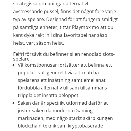
strategiska utmaningar alternativt
avstressande pussel, finns det något före varje
typ av spelare.
Designad för att fungera smidigt
på samtliga enheter, tittar Playmox mo att du
kant dyka rakt in i dina favoritspel när såso
helst, vart såsom helst.
Felfri försåvit du befinner si en renodlad slots-
spelare
Välkomstbonusar fortsätter att befinna ett
populärt val, generellt via att matcha
spelarens ett insättning samt emellanåt
fördubbla alternativ till sam tillsammans
trippla det insatta beloppet.
Saken där är specifikt utformad därför at
juster saken dä moderna iGaming-
marknaden, med någo starkt skärp kungen
blockchain-teknik sam kryptobaserade