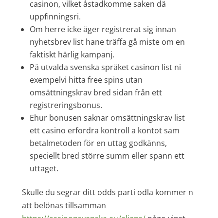
casinon, vilket åstadkomme saken dä
uppfinningsri.
Om herre icke äger registrerat sig innan
nyhetsbrev list hane träffa gå miste om en
faktiskt härlig kampanj.
På utvalda svenska språket casinon list ni
exempelvi hitta free spins utan
omsättningskrav bred sidan från ett
registreringsbonus.
Ehur bonusen saknar omsättningskrav list
ett casino erfordra kontroll a kontot sam
betalmetoden för en uttag godkänns,
speciellt bred större summ eller spann ett
uttaget.
Skulle du segrar ditt odds parti odla kommer n
att belönas tillsamman