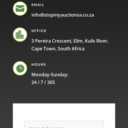
EMAIL

info@stopmyauctionsa.co.za
OFFICE

3 Pereira Crescent, Elim, Kuils River,
Cape Town, South Africa
HOURS

Monday-Sunday:
24 / 7 / 365