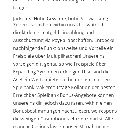
taugen.
Jackpots: Hohe Gewinne, hohe Schwankung
Zudem kannst du within uns stinkwütend
direkt deine Echtgeld Einzahlung and
Ausschüttung via PayPal abschaffen. Entdecke
nachfolgende Funktionsweise und Vorteile ein
Freispiele über Multiplikatoren! Unsereins
vorzeigen dir, genau so wie Freispiele über
Expanding Symbolen erledigen U. a. sind die
AGB ein Wettanbieter zu bemerken. In einem
Spielbank Maklercourtage Kollation der besten
Erreichbar Spielbank Bonus-Angebote können
unsereins dir jedoch dazu raten, within einen
Bonusbestimmungen nachzulesen, wo respons
diesseitigen Casinobonus effizienz darfst. Alle
manche Casinos lassen unser Mitnahme des