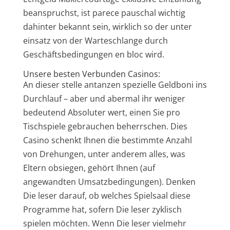
beanspruchst, ist parece pauschal wichtig
dahinter bekannt sein, wirklich so der unter
einsatz von der Warteschlange durch
Geschäftsbedingungen en bloc wird.
Unsere besten Verbunden Casinos:
An dieser stelle antanzen spezielle Geldboni ins
Durchlauf – aber und abermal ihr weniger
bedeutend Absoluter wert, einen Sie pro
Tischspiele gebrauchen beherrschen. Dies
Casino schenkt Ihnen die bestimmte Anzahl
von Drehungen, unter anderem alles, was
Eltern obsiegen, gehört Ihnen (auf
angewandten Umsatzbedingungen). Denken
Die leser darauf, ob welches Spielsaal diese
Programme hat, sofern Die leser zyklisch
spielen möchten. Wenn Die leser vielmehr