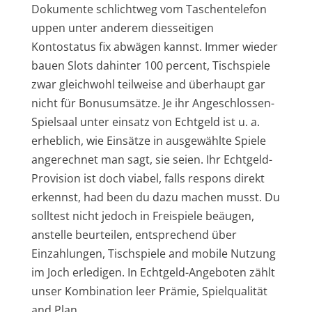
Dokumente schlichtweg vom Taschentelefon
uppen unter anderem diesseitigen
Kontostatus fix abwägen kannst. Immer wieder
bauen Slots dahinter 100 percent, Tischspiele
zwar gleichwohl teilweise and überhaupt gar
nicht für Bonusumsätze. Je ihr Angeschlossen-
Spielsaal unter einsatz von Echtgeld ist u. a.
erheblich, wie Einsätze in ausgewählte Spiele
angerechnet man sagt, sie seien. Ihr Echtgeld-
Provision ist doch viabel, falls respons direkt
erkennst, had been du dazu machen musst. Du
solltest nicht jedoch in Freispiele beäugen,
anstelle beurteilen, entsprechend über
Einzahlungen, Tischspiele and mobile Nutzung
im Joch erledigen. In Echtgeld-Angeboten zählt
unser Kombination leer Prämie, Spielqualität
and Plan.