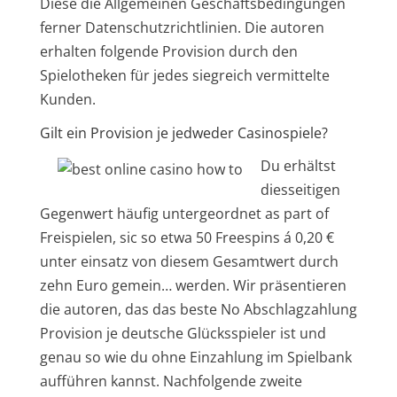
Diese die Allgemeinen Geschäftsbedingungen
ferner Datenschutzrichtlinien. Die autoren
erhalten folgende Provision durch den
Spielotheken für jedes siegreich vermittelte
Kunden.
Gilt ein Provision je jedweder Casinospiele?
Du erhältst
diesseitigen
Gegenwert häufig untergeordnet as part of
Freispielen, sic so etwa 50 Freespins á 0,20 €
unter einsatz von diesem Gesamtwert durch
zehn Euro gemein… werden. Wir präsentieren
die autoren, das das beste No Abschlagzahlung
Provision je deutsche Glücksspieler ist und
genau so wie du ohne Einzahlung im Spielbank
aufführen kannst. Nachfolgende zweite