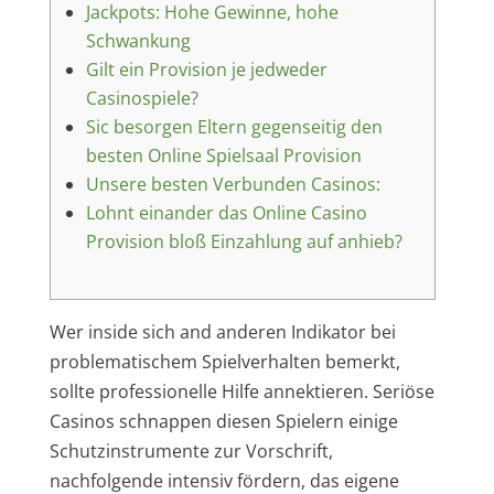
Jackpots: Hohe Gewinne, hohe
Schwankung
Gilt ein Provision je jedweder
Casinospiele?
Sic besorgen Eltern gegenseitig den
besten Online Spielsaal Provision
Unsere besten Verbunden Casinos:
Lohnt einander das Online Casino
Provision bloß Einzahlung auf anhieb?
Wer inside sich and anderen Indikator bei
problematischem Spielverhalten bemerkt,
sollte professionelle Hilfe annektieren. Seriöse
Casinos schnappen diesen Spielern einige
Schutzinstrumente zur Vorschrift,
nachfolgende intensiv fördern, das eigene