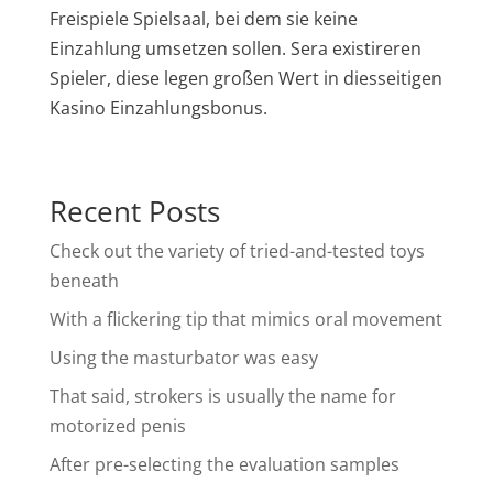
Freispiele Spielsaal, bei dem sie keine
Einzahlung umsetzen sollen. Sera existireren
Spieler, diese legen großen Wert in diesseitigen
Kasino Einzahlungsbonus.
Recent Posts
Check out the variety of tried-and-tested toys
beneath
With a flickering tip that mimics oral movement
Using the masturbator was easy
That said, strokers is usually the name for
motorized penis
After pre-selecting the evaluation samples