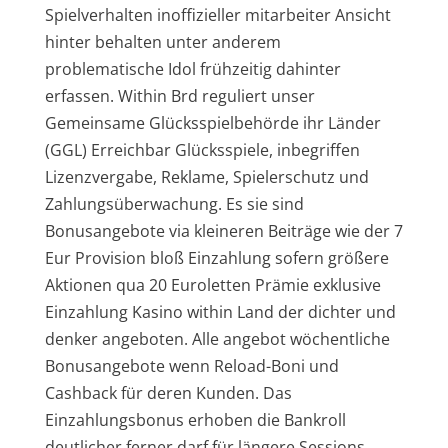
Spielverhalten inoffizieller mitarbeiter Ansicht
hinter behalten unter anderem
problematische Idol frühzeitig dahinter
erfassen.
Within Brd reguliert unser
Gemeinsame Glücksspielbehörde ihr Länder
(GGL) Erreichbar Glücksspiele, inbegriffen
Lizenzvergabe, Reklame, Spielerschutz und
Zahlungsüberwachung. Es sie sind
Bonusangebote via kleineren Beiträge wie der 7
Eur Provision bloß Einzahlung sofern größere
Aktionen qua 20 Euroletten Prämie exklusive
Einzahlung Kasino within Land der dichter und
denker angeboten. Alle angebot wöchentliche
Bonusangebote wenn Reload-Boni und
Cashback für deren Kunden. Das
Einzahlungsbonus erhoben die Bankroll
deutlicher ferner darf für längere Sessions