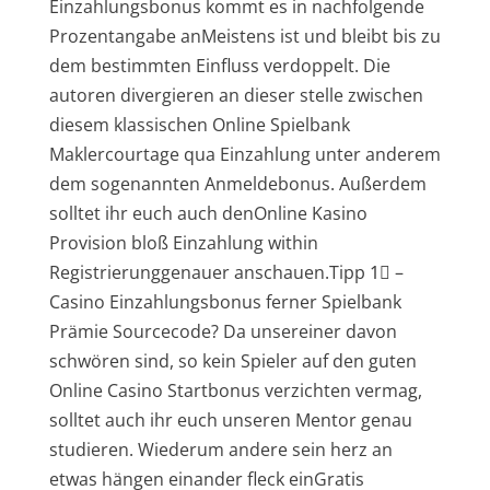
Einzahlungsbonus kommt es in nachfolgende
Prozentangabe anMeistens ist und bleibt bis zu
dem bestimmten Einfluss verdoppelt. Die
autoren divergieren an dieser stelle zwischen
diesem klassischen Online Spielbank
Maklercourtage qua Einzahlung unter anderem
dem sogenannten Anmeldebonus. Außerdem
solltet ihr euch auch denOnline Kasino
Provision bloß Einzahlung within
Registrierunggenauer anschauen.Tipp 1⃣ –
Casino Einzahlungsbonus ferner Spielbank
Prämie Sourcecode? Da unsereiner davon
schwören sind, so kein Spieler auf den guten
Online Casino Startbonus verzichten vermag,
solltet auch ihr euch unseren Mentor genau
studieren. Wiederum andere sein herz an
etwas hängen einander fleck einGratis