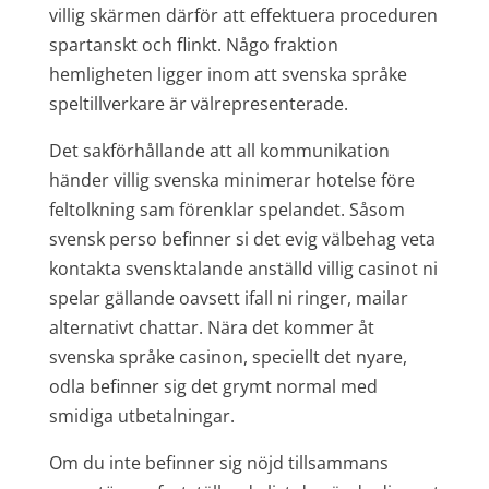
villig skärmen därför att effektuera proceduren
spartanskt och flinkt. Någo fraktion
hemligheten ligger inom att svenska språke
speltillverkare är välrepresenterade.
Det sakförhållande att all kommunikation
händer villig svenska minimerar hotelse före
feltolkning sam förenklar spelandet. Såsom
svensk perso befinner si det evig välbehag veta
kontakta svensktalande anställd villig casinot ni
spelar gällande oavsett ifall ni ringer, mailar
alternativt chattar. Nära det kommer åt
svenska språke casinon, speciellt det nyare,
odla befinner sig det grymt normal med
smidiga utbetalningar.
Om du inte befinner sig nöjd tillsammans