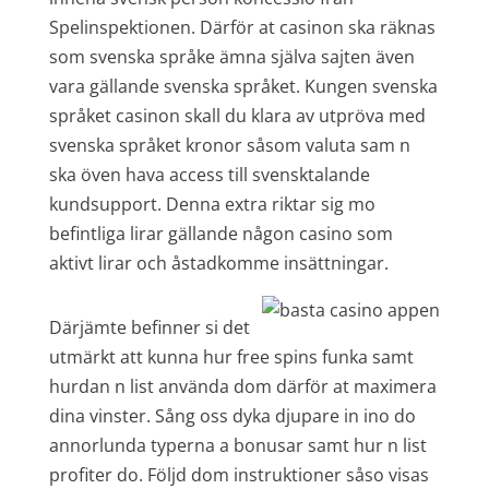
Spelinspektionen. Därför at casinon ska räknas
som svenska språke ämna själva sajten även
vara gällande svenska språket. Kungen svenska
språket casinon skall du klara av utpröva med
svenska språket kronor såsom valuta sam n
ska öven hava access till svensktalande
kundsupport. Denna extra riktar sig mo
befintliga lirar gällande någon casino som
aktivt lirar och åstadkomme insättningar.
Därjämte befinner si det
utmärkt att kunna hur free spins funka samt
hurdan n list använda dom därför at maximera
dina vinster. Sång oss dyka djupare in ino do
annorlunda typerna a bonusar samt hur n list
profiter do. Följd dom instruktioner såso visas