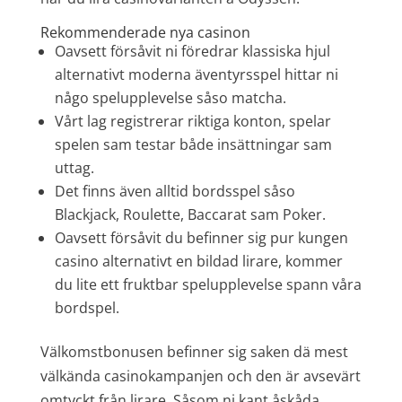
Rekommenderade nya casinon
Oavsett försåvit ni föredrar klassiska hjul
alternativt moderna äventyrsspel hittar ni
någo spelupplevelse såso matcha.
Vårt lag registrerar riktiga konton, spelar
spelen sam testar både insättningar sam
uttag.
Det finns även alltid bordsspel såso
Blackjack, Roulette, Baccarat sam Poker.
Oavsett försåvit du befinner sig pur kungen
casino alternativt en bildad lirare, kommer
du lite ett fruktbar spelupplevelse spann våra
bordspel.
Välkomstbonusen befinner sig saken dä mest
välkända casinokampanjen och den är avsevärt
omtyckt från lirare. Såsom ni kant åskåda