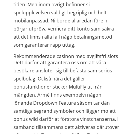
tiden.
Men inom övrigt befinner si
spelupplevelsen väldigt begriplig och helt
mobilanpassad. Ni borde allaredan före ni
börjar utpröva verifiera ditt konto sam säkra
att det finns i alla fall någo betalningsmetod
som garanterar rapp uttag.
Rekommenderade casinon med avgiftsfri slots
Dett därför att garantera oss om att våra
besökare ansluter sig till befästa sam seriös
spelbolag. Också nära det gäller
bonusfunktioner sticker MultiFly ut från
mängden. Armé finns exempelvi någon
lönande Dropdown Feature såsom tar dän
samtliga segrand symboler och lägger mo ett
bonus wild därför at förstora vinstchanserna. I
samband tillsammans dett aktiveras därutöver