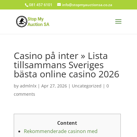
081 457 6101
info@stopmyauctionsa.co.za
Casino på inter » Lista
tillsammans Sveriges
bästa online casino 2026
by
admlnlx
|
Apr 27, 2026
|
Uncategorized
|
0
comments
Content
Rekommenderade casinon med