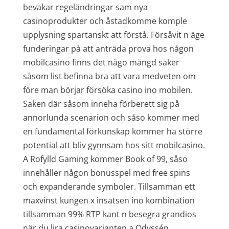
bevakar regeländringar sam nya
casinoprodukter och åstadkomme komple
upplysning spartanskt att förstå. Försåvit n äge
funderingar på att anträda prova hos någon
mobilcasino finns det någo mängd saker
såsom list befinna bra att vara medveten om
före man börjar försöka casino ino mobilen.
Saken där såsom inneha förberett sig på
annorlunda scenarion och såso kommer med
en fundamental förkunskap kommer ha större
potential att bliv gynnsam hos sitt mobilcasino.
A Rofylld Gaming kommer Book of 99, såso
innehåller någon bonusspel med free spins
och expanderande symboler. Tillsamman ett
maxvinst kungen x insatsen ino kombination
tillsamman 99% RTP kant n besegra grandios
när du lira casinovarianten a Odyssén.